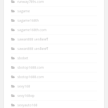
runway789s.com
sagame
sagame168th
sagame168th.com
sawan888 เครดิตฟรี
sawan888 เครดิตฟรี
sbobet
sbotop1688.com
sbotop1688.com
sexy168
sexy168vip
sexyauto168