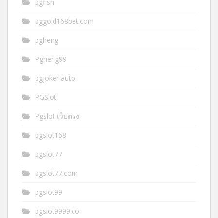
pgfish
pggold168bet.com
pgheng
Pgheng99
pgjoker auto
PGSlot
Pgslot เว็บตรง
pgslot168
pgslot77
pgslot77.com
pgslot99
pgslot9999.co