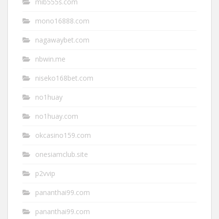
mib555s.com
mono16888.com
nagawaybet.com
nbwin.me
niseko168bet.com
no1huay
no1huay.com
okcasino159.com
onesiamclub.site
p2vvip
pananthai99.com
pananthai99.com