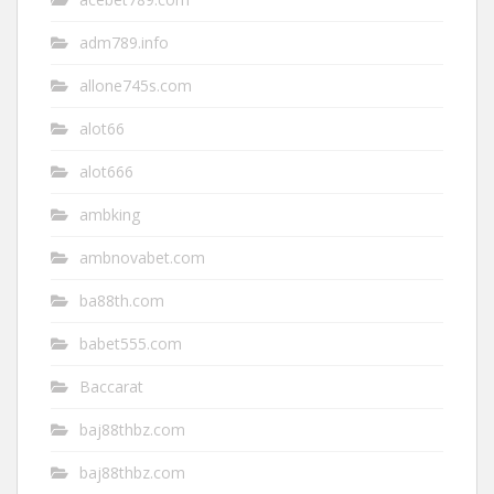
adm789.info
allone745s.com
alot66
alot666
ambking
ambnovabet.com
ba88th.com
babet555.com
Baccarat
baj88thbz.com
baj88thbz.com