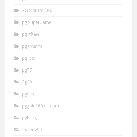
PG Slot เว็บใหม่
pg SuperGame
pg สล็อต
pg เว็บตรง
pg168
pg77
Pg99
pgfish
pggold168bet.com
pgheng
Pgheng99