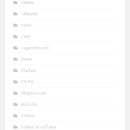
188bet
188betth
1xbet
1xbit
1xgameth.com
55slot
55สล็อต
77UFA
789pluss.com
8lots.me
918Kiss
918kiss ดาวน์โหลด