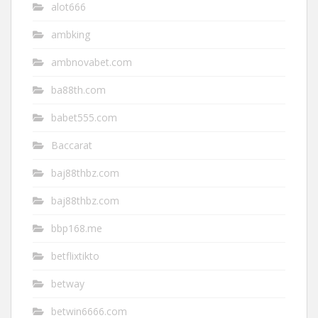
alot666
ambking
ambnovabet.com
ba88th.com
babet555.com
Baccarat
baj88thbz.com
baj88thbz.com
bbp168.me
betflixtikto
betway
betwin6666.com