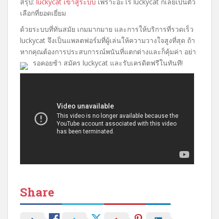
สรุป:
luckycat เข้าสู่ระบบ
เพราะอะไร luckycat ก็เลยเป็นตัว
เลือกที่ยอดเยี่ยม
ด้วยระบบที่ทันสมัย เกมมากมาย และการให้บริการที่รวดเร็ว
luckycat จึงเป็นแพลตฟอร์มที่ผู้เล่นให้ความวางใจสูงที่สุด ถ้า
หากคุณต้องการประสบการณ์พนันที่แตกต่างและก็คุ้มค่า อย่า
รอคอยช้า สมัคร luckycat และรับเครดิตฟรีในทันที!
Share