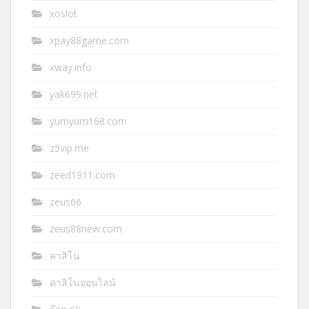
xoslot
xpay88game.com
xway.info
yak699.net
yumyum168.com
z5vip.me
zeed1911.com
zeus66
zeus88new.com
คาสิโน
คาสิโนออนไลน์