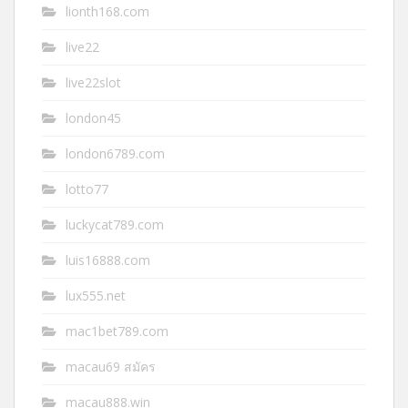
lionth168.com
live22
live22slot
london45
london6789.com
lotto77
luckycat789.com
luis16888.com
lux555.net
mac1bet789.com
macau69 สมัคร
macau888.win