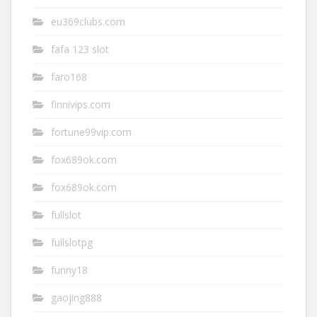
eu369clubs.com
fafa 123 slot
faro168
finnivips.com
fortune99vip.com
fox689ok.com
fox689ok.com
fullslot
fullslotpg
funny18
gaojing888