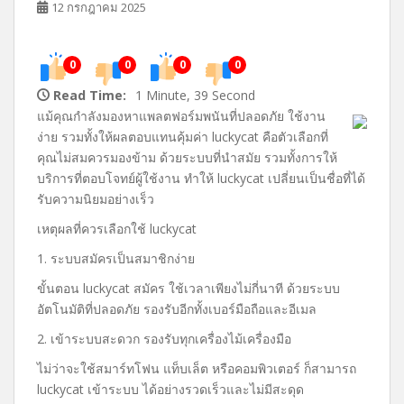
12 กรกฎาคม 2025
0
0
0
0
Read Time:
1 Minute, 39 Second
แม้คุณกำลังมองหาแพลตฟอร์มพนันที่ปลอดภัย ใช้งาน
ง่าย รวมทั้งให้ผลตอบแทนคุ้มค่า luckycat คือตัวเลือกที่
คุณไม่สมควรมองข้าม ด้วยระบบที่นำสมัย รวมทั้งการให้
บริการที่ตอบโจทย์ผู้ใช้งาน ทำให้ luckycat เปลี่ยนเป็นชื่อที่ได้
รับความนิยมอย่างเร็ว
เหตุผลที่ควรเลือกใช้ luckycat
1. ระบบสมัครเป็นสมาชิกง่าย
ขั้นตอน luckycat สมัคร ใช้เวลาเพียงไม่กี่นาที ด้วยระบบ
อัตโนมัติที่ปลอดภัย รองรับอีกทั้งเบอร์มือถือและอีเมล
2. เข้าระบบสะดวก รองรับทุกเครื่องไม้เครื่องมือ
ไม่ว่าจะใช้สมาร์ทโฟน แท็บเล็ต หรือคอมพิวเตอร์ ก็สามารถ
luckycat เข้าระบบ ได้อย่างรวดเร็วและไม่มีสะดุด