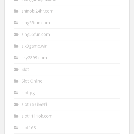
shinobi24hr.com
sing55fun.com
sing55fun.com
six9game.win
sky2899.com
Slot
Slot Online
slot pg
slot เครดิตฟรี
slot1111ok.com
slot168