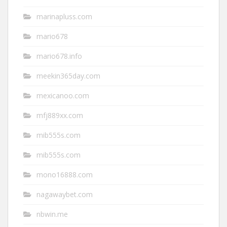
marinapluss.com
mario678
mario678.info
meekin365day.com
mexicanoo.com
mfj889xx.com
mib555s.com
mib555s.com
mono16888.com
nagawaybet.com
nbwin.me