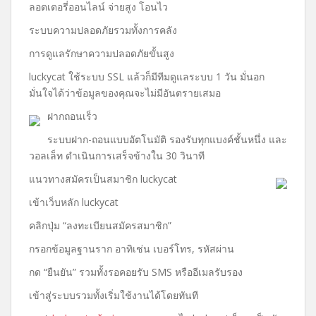
ลอตเตอรี่ออนไลน์ จ่ายสูง โอนไว
ระบบความปลอดภัยรวมทั้งการคลัง
การดูแลรักษาความปลอดภัยขั้นสูง
luckycat ใช้ระบบ SSL แล้วก็มีทีมดูแลระบบ 1 วัน มั่นอก
มั่นใจได้ว่าข้อมูลของคุณจะไม่มีอันตรายเสมอ
ฝากถอนเร็ว
ระบบฝาก-ถอนแบบอัตโนมัติ รองรับทุกแบงค์ชั้นหนึ่ง และ
วอลเล็ท ดำเนินการเสร็จข้างใน 30 วินาที
แนวทางสมัครเป็นสมาชิก luckycat
เข้าเว็บหลัก luckycat
คลิกปุ่ม “ลงทะเบียนสมัครสมาชิก”
กรอกข้อมูลฐานราก อาทิเช่น เบอร์โทร, รหัสผ่าน
กด “ยืนยัน” รวมทั้งรอคอยรับ SMS หรืออีเมลรับรอง
เข้าสู่ระบบรวมทั้งเริ่มใช้งานได้โดยทันที