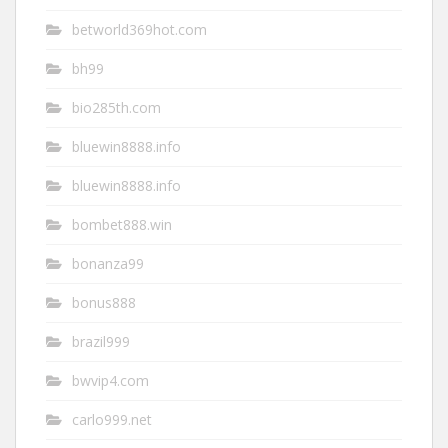
betworld369hot.com
bh99
bio285th.com
bluewin8888.info
bluewin8888.info
bombet888.win
bonanza99
bonus888
brazil999
bwvip4.com
carlo999.net