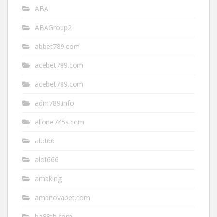
ABA
ABAGroup2
abbet789.com
acebet789.com
acebet789.com
adm789.info
allone745s.com
alot66
alot666
ambking
ambnovabet.com
ba88th.com