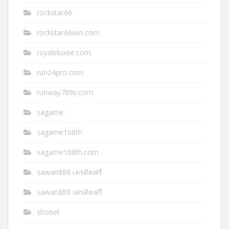
rockstar66
rockstar66win.com
royaleluxee.com
run24pro.com
runway789s.com
sagame
sagame168th
sagame168th.com
sawan888 เครดิตฟรี
sawan888 เครดิตฟรี
sbobet