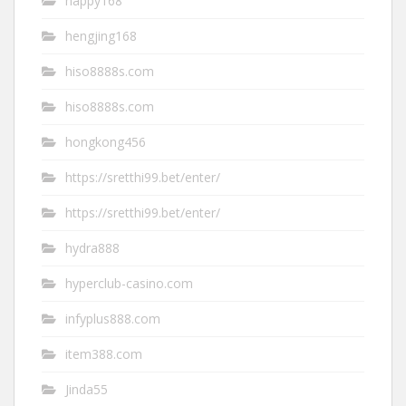
happy168
hengjing168
hiso8888s.com
hiso8888s.com
hongkong456
https://sretthi99.bet/enter/
https://sretthi99.bet/enter/
hydra888
hyperclub-casino.com
infyplus888.com
item388.com
Jinda55