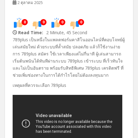
2 ตุลาคม 2025
0
0
0
0
Read Time:
2 Minute, 45 Second
789plus เป็นหนึ่งในแพลตฟอร์มคาสิโนออนไลน์ที่ตอบโจทย์ผู้
เล่นสมัยใหม่ ด้วยระบบที่ล้ำสมัย ปลอดภัย แล้วก็ใช้งานง่าย
การ 789plus สมัคร ใช้เวลาเพียงแต่ไม่กี่นาที ผู้เล่นสามารถ
เริ่มต้นพนันได้ทันทีผ่านระบบ 789plus เข้าระบบ ที่เร็วทันใจ
และไม่เป็นอันตราย พร้อมรับสิทธิพิเศษ 789plus เครดิตฟรี ที่
ช่วยเพิ่มช่องทางในการได้กำไรโดยไม่ต้องลงทุนมาก
เหตุผลที่ควรจะเลือก 789plus