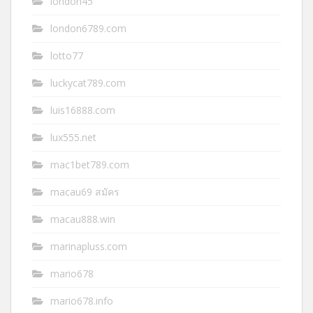
london45
london6789.com
lotto77
luckycat789.com
luis16888.com
lux555.net
mac1bet789.com
macau69 สมัคร
macau888.win
marinapluss.com
mario678
mario678.info