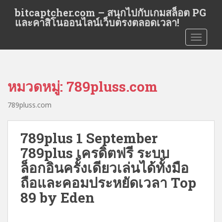
S
bitcaptcher.com – สนุกไปกับเกมสล็อต PG
k
และคาสิโนออนไลน์เว็บตรงตลอดเวลา!
i
TOGGLE
p
t
o
m
หมวดหมู่:
789pluss.com
a
i
789pluss.com
n
c
o
789plus 1 September
n
789plus เครดิตฟรี ระบบ
t
ล็อกอินครั้งเดียวเล่นได้ทั้งมือ
e
n
ถือและคอมประหยัดเวลา Top
t
89 by Eden