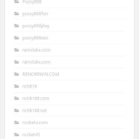
Pussy888
pussy888fun
pussy888play
pussy888win
ramclubx.com
ramclubx.com
RENO88WIN.COM
rich818
rich8188.com
rich8188.net
rizzbetx.com
rocket45