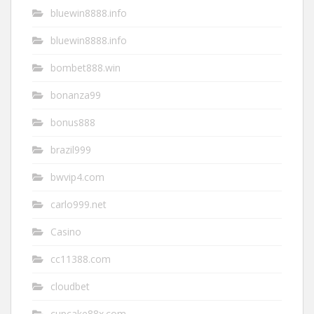
bluewin8888.info
bluewin8888.info
bombet888.win
bonanza99
bonus888
brazil999
bwvip4.com
carlo999.net
Casino
cc11388.com
cloudbet
cupcake88x.com