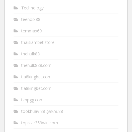
Technology
teenoi888
temmax69
thaisiambet.store
thehulk88
thehulk888.com
tia8kingbet.com
tia8kingbet.com
tkbpgg.com
tookhuay 88 ถูกหวย88
topstar359win.com