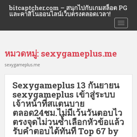
S
bitcaptcher.com – สนุกไปกับเกมสล็อต PG
k
และคาสิโนออนไลน์เว็บตรงตลอดเวลา!
i
TOGGLE
p
t
o
m
หมวดหมู่:
sexygameplus.me
a
i
sexygameplus.me
n
c
o
Sexygameplus 13 กันยายน
n
sexygameplus เข้าสู่ระบบ
t
เจ้าหน้าที่สแตนบาย
e
n
ตลอด24ชม.ไม่มีเว้นวันตอบไว
t
ตรงจุดไม่วนซ้ำเลือกหัวข้อแล้ว
รับคำตอบได้ทันที Top 67 by