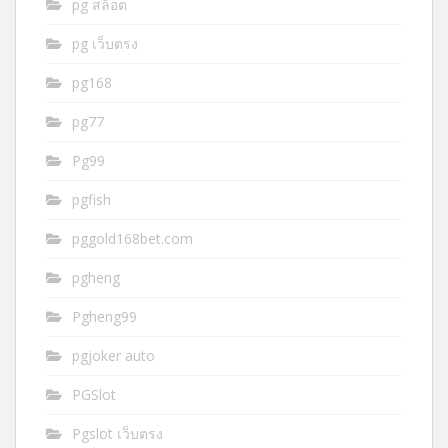
pg สล็อต
pg เว็บตรง
pg168
pg77
Pg99
pgfish
pggold168bet.com
pgheng
Pgheng99
pgjoker auto
PGSlot
Pgslot เว็บตรง