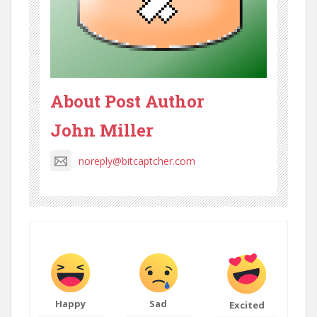
About Post Author
John Miller
noreply@bitcaptcher.com
Happy
Sad
Excited