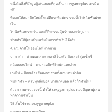
หนึ่งในสิ่งที่ดึงดูดผู้เล่นเยอะที่สุดเป็น sexygameplus เครดิต
ฟรี
ที่มอบให้สมาชิกใหม่ตั้งแต่ทีแรกที่สมัคร รวมทั้งโปรโมชั่นฝาก
เงิน
โบนัสพิเศษรายวัน และก็กิจกรรมลุ้นรับของขวัญมาก
ช่วยทำให้ผู้เล่นมีทุนเพิ่มในการทำเงินได้จริง
4. เกมคาสิโนออนไลน์มากมาย
บาคาร่า – ถ่ายทอดสดจากคาสิโนจริง ดีลเลอร์สุดเซ็กซี่
สล็อตออนไลน์ – เกมยอดฮิตที่โบนัสแตกง่าย
เกมไพ่ – ป๊อกเด้ง เสือมังกร รวมทั้งเกมประจำถิ่น
พนันกีฬา – ครบทุกลีกบอล บาสเกตบอล แล้วก็กีฬาอื่นๆ
ด้วยความครบวงจรนี้ ทำให้ sexygameplus ตอบปัญหาผู้เล่น
ทุกความจำเป็น
วิธีเริ่มใช้งาน sexygameplus
แนวทางการลงทะเบียน