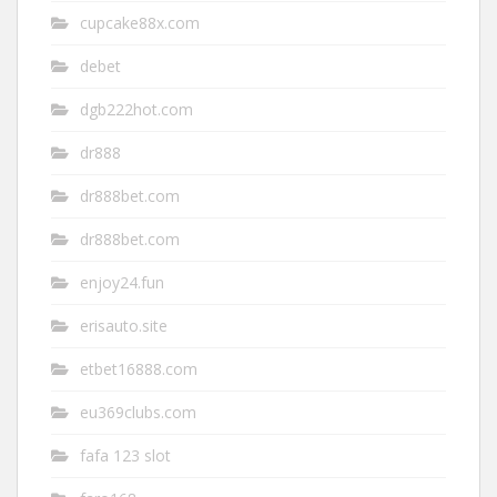
cupcake88x.com
debet
dgb222hot.com
dr888
dr888bet.com
dr888bet.com
enjoy24.fun
erisauto.site
etbet16888.com
eu369clubs.com
fafa 123 slot