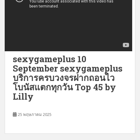
sexygameplus 10
September sexygameplus
บริการครบวงจรฝากถอนไว
โบนัสแตกทุกวัน Top 45 by
Lilly
25 พฤษภาคม 2025