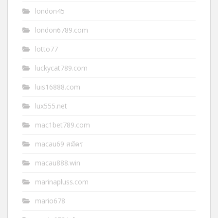
london45
london6789.com
lotto77
luckycat789.com
luis16888.com
lux555.net
mac1bet789.com
macau69 สมัคร
macau888.win
marinapluss.com
mario678