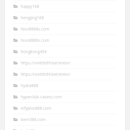
happy168
hengjing168
hiso8888s.com
hiso8888s.com
hongkong456
https://sretthi99.bet/enter/
https://sretthi99.bet/enter/
hydra888
hyperclub-casino.com
infyplus888.com
item388.com