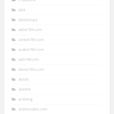
ABA
ABAGroup2
abbet789.com
acebet789.com
acebet789.com
adm789.info
allone745s.com
alot66
alot666
ambking
ambnovabet.com