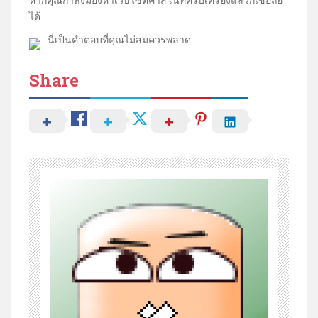
ได้
นี่เป็นคำตอบที่คุณไม่สมควรพลาด
Share