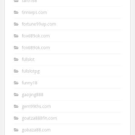
faro168
finnivips.com
fortune99vip.com
fox689ok.com
fox689ok.com
fullslot
fullslotpg
funny18
gaojing888
gem99ths.com
goatza888fin.com
gobaza88.com