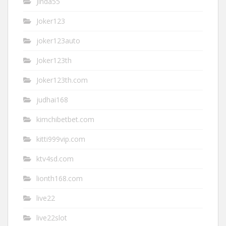
Jinda55
Joker123
joker123auto
Joker123th
Joker123th.com
judhai168
kimchibetbet.com
kitti999vip.com
ktv4sd.com
lionth168.com
live22
live22slot