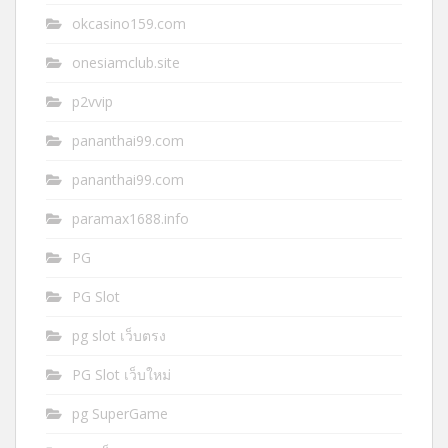
okcasino159.com
onesiamclub.site
p2vvip
pananthai99.com
pananthai99.com
paramax1688.info
PG
PG Slot
pg slot เว็บตรง
PG Slot เว็บใหม่
pg SuperGame