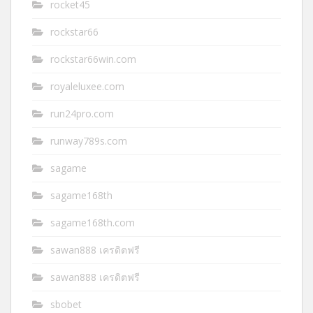
rocket45
rockstar66
rockstar66win.com
royaleluxee.com
run24pro.com
runway789s.com
sagame
sagame168th
sagame168th.com
sawan888 เครดิตฟรี
sawan888 เครดิตฟรี
sbobet