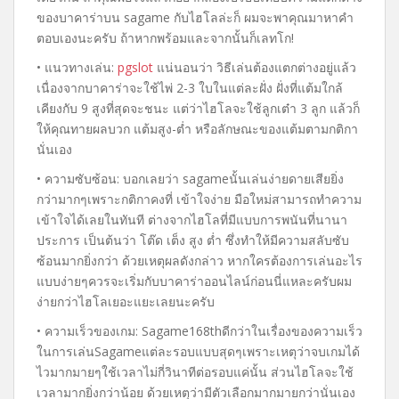
ของบาคาร่าบน sagame กับไฮโลล่ะก็ ผมจะพาคุณมาหาคำ
ตอบเองนะครับ ถ้าหากพร้อมและจากนั้นก็เลทโก!
• แนวทางเล่น:
pgslot
แน่นอนว่า วิธีเล่นต้องแตกต่างอยู่แล้ว
เนื่องจากบาคาร่าจะใช้ไพ่ 2-3 ใบในแต่ละฝั่ง ฝั่งที่แต้มใกล้
เคียงกับ 9 สูงที่สุดจะชนะ แต่ว่าไฮโลจะใช้ลูกเต๋า 3 ลูก แล้วก็
ให้คุณทายผลบวก แต้มสูง-ต่ำ หรือลักษณะของแต้มตามกติกา
นั่นเอง
• ความซับซ้อน: บอกเลยว่า sagameนั้นเล่นง่ายดายเสียยิ่ง
กว่ามากๆเพราะกติกาคงที่ เข้าใจง่าย มือใหม่สามารถทำความ
เข้าใจได้เลยในทันที ต่างจากไฮโลที่มีแบบการพนันที่นานา
ประการ เป็นต้นว่า โต๊ด เต็ง สูง ต่ำ ซึ่งทำให้มีความสลับซับ
ซ้อนมากยิ่งกว่า ด้วยเหตุผลดังกล่าว หากใครต้องการเล่นอะไร
แบบง่ายๆควรจะเริ่มกับบาคาร่าออนไลน์ก่อนนี่แหละครับผม
ง่ายกว่าไฮโลเยอะแยะเลยนะครับ
• ความเร็วของเกม: Sagame168thดีกว่าในเรื่องของความเร็ว
ในการเล่นSagameแต่ละรอบแบบสุดๆเพราะเหตุว่าจบเกมได้
ไวมากมายๆใช้เวลาไม่กี่วินาทีต่อรอบแค่นั้น ส่วนไฮโลจะใช้
เวลามากยิ่งกว่าน้อย ด้วยเหตุว่ามีตัวเลือกมากมายกว่านั่นเอง