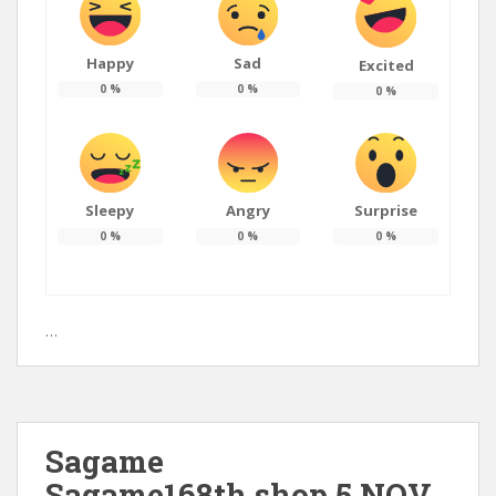
Happy
Sad
Excited
0
%
0
%
0
%
Sleepy
Angry
Surprise
0
%
0
%
0
%
…
Sagame
Sagame168th.shop 5 NOV