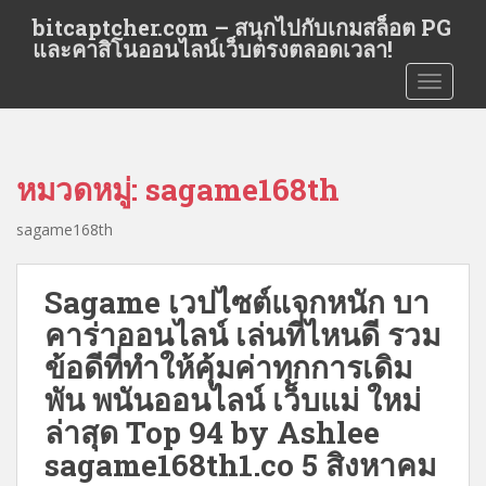
S
bitcaptcher.com – สนุกไปกับเกมสล็อต PG
k
และคาสิโนออนไลน์เว็บตรงตลอดเวลา!
i
TOGGLE
p
t
o
m
หมวดหมู่:
sagame168th
a
i
sagame168th
n
c
o
Sagame เวปไซต์แจกหนัก บา
n
คาร่าออนไลน์ เล่นที่ไหนดี รวม
t
ข้อดีที่ทำให้คุ้มค่าทุกการเดิม
e
n
พัน พนันออนไลน์ เว็บแม่ ใหม่
t
ล่าสุด Top 94 by Ashlee
sagame168th1.co 5 สิงหาคม