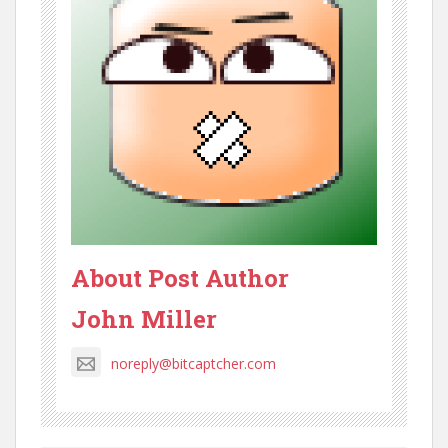
About Post Author
John Miller
noreply@bitcaptcher.com