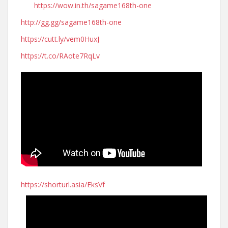
https://wow.in.th/sagame168th-one
http://gg.gg/sagame168th-one
https://cutt.ly/vem0HuxJ
https://t.co/RAote7RqLv
https://shorturl.asia/EksVf