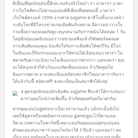
ดีเยี่ยมที่สุดปัจจุบันนี้อีกล่ะขอรับจริงไหม? เรา บาคาร่า บาคา
ร่าเว็บไซต์ตรงไม่ผ่านเอเย่นต์ที่เยี่ยมที่สุดตอนนี้ บาคาร่า
เว็บไซต์ตรงแท้ 100% จากค่าย sagame คาสิโนชั้นแนวหน้า
ระดับโลกที่มีโครงข่ายเกมเดิมพันล้นหลาม มีความน่าวางใจ
รวมทั้งความปลอดภัยสูง สนุกสนานกับการพนันได้ตลอด 1 วัน
โดยมีกลุ่มแอดมินของเรารอช่วยเหลือแล้วก็ซัพพอร์ตตลอด
การเดิมพันของคุณ บันเทิงใจกับการเดิมพันได้ทุกวี่วัน มีโปร
โมชั่นและก็กิจกรรมเยอะมากให้ท่านได้เลือกเล่นบาคาร่า ไม่
พลาดกับความเบิกบานใจเต็มแบบจากพวกเรา บอกเลยว่า คุณ
จะได้สนุกแล้วก็ทำเงินแบบจัดเต็มแน่นอน ถ้าเกิดคุณไม่
ต้องการพลาด มาลงทะเบียนสมัครสมาชิกใหม่บาคาร่ากับเรา
ได้แล้ววันนี้ สมัครฟรี! ลงทะเบียนเป็นสมาชิกได้เลย!
4 สูตรสุดปังของนักเดิมพัน sagame ที่จะทำให้การเล่นบา
คาร่าออนไลน์ง่ายเพิ่มขึ้น ถ้าเกิดคุณพร้อมก็มาฝ่ากัน!
หากคุณเล่นSagameมาเป็นเวลานานแล้ว แม้กระนั้นยังไม่
เคยใช้สูตรหรือเทคนิคการเล่นsa gamingอะไรก็ตามเลย
ก็ตาม บทความในพาร์ทนี้เหมาะสมกับคุณแบบสุดๆแน่นอน
ตัวผมเองเล่นบาคาร่าออนไลน์มาได้ 3 ปีแล้ว บอกเลยว่า ผม
เก็บรวบรวมข้อมูลในการเล่นบาคาร่ามาจำนวนมากรวมทั้ง