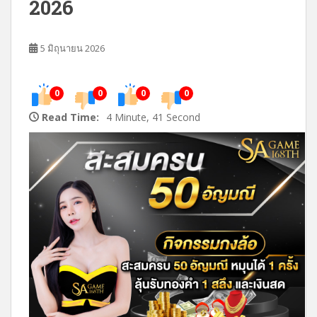
2026
5 มิถุนายน 2026
0
0
0
0
Read Time:
4 Minute, 41 Second