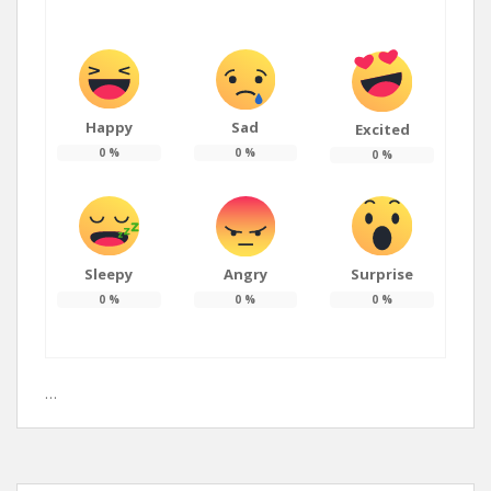
Happy
Sad
Excited
0
%
0
%
0
%
Sleepy
Angry
Surprise
0
%
0
%
0
%
…