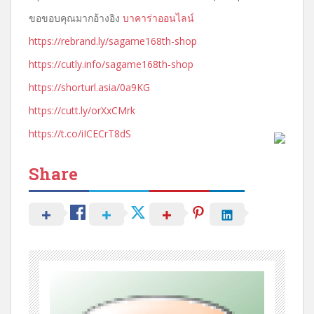
ขอขอบคุณมากอ้างอิง
บาคาร่าออนไลน์
https://rebrand.ly/sagame168th-shop
https://cutly.info/sagame168th-shop
https://shorturl.asia/0a9KG
https://cutt.ly/orXxCMrk
https://t.co/iICECrT8dS
Share