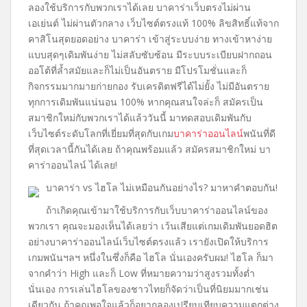
ลองใช้บริการกับพวกเราได้เลย บาคาร่าเว็บตรงไม่ผ่าน
เอเย่นต์ ไม่ผ่านตัวกลาง เว็บไซต์ตรงแท้ 100% ลิขสิทธิ์แท้จาก
คาสิโนสุดยอดอย่าง บาคาร่า เข้าสู่ระบบง่าย ทางเข้าหาง่าย
แบบสุดๆเดิมพันง่าย ไม่สลับซับซ้อน มีระบบระเบียบฝากถอน
ออโต้ที่ล้ำสมัยและก็ไม่เป็นอันตราย มีโปรโมชั่นและก็
กิจกรรมมากมายก่ายกอง รับเครดิตฟรีได้ไม่ยั้ง ไม่มีอันตราย
ทุกการเดิมพันแน่นอน 100% หากคุณสนใจล่ะก็ สมัครเป็น
สมาชิกใหม่กับพวกเราได้แล้ววันนี้ มาทดสอบเดิมพันกับ
เว็บไซต์ระดับโลกที่เยี่ยมที่สุดกับเกม
บาคาร่าออนไลน์
พนันที่ดี
ที่สุดเวลานี้กันได้เลย ถ้าคุณพร้อมแล้ว สมัครสมาชิกใหม่ บา
คาร่าออนไลน์ ได้เลย!
บาคาร่า vs ไฮโล ไม่เหมือนกันอย่างไร? มาหาคำตอบกัน!
ถ้าเกิดคุณเข้ามาใช้บริการกับเว็บบาคาร่าออนไลน์ของ
พวกเรา คุณจะมองเห็นได้เลยว่า เว้นเสียแต่เกมเดิมพันยอดฮิต
อย่างบาคาร่าออนไลน์เว็บไซต์ตรงแล้ว เรายังเปิดให้บริการ
เกมพนันฯลฯ หนึ่งในซึ่งก็คือ ไฮโล นั่นเองครับผม! ไฮโล ก็มา
จากคำว่า High และก็ Low ที่หมายความว่าสูงรวมทั้งต่ำ
นั่นเอง การเล่นไฮโลของชาวไทยก็จัดว่าเป็นที่นิยมมากเช่น
เดียวกัน ถ้าคุณพอใจแล้วก็อยากลองเปรียบเทียบความแตกต่าง