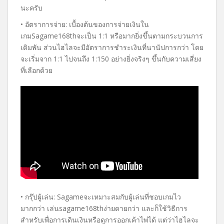
นะครับ
• อัตราการจ่าย: เบื้องต้นของการจ่ายเงินใน
เกมSagame168thจะเป็น 1:1 หรือมากยิ่งขึ้นตามกระบวนการ
เดิมพัน ส่วนไฮไลจะมีอัตราการชำระเงินที่นานัปการกว่า โดย
จะเริ่มจาก 1:1 ไปจนถึง 1:150 อย่างยิ่งจริงๆ ขึ้นกับความเสี่ยง
ที่เลือกด้วย
• กรุ๊ปผู้เล่น: Sagameจะเหมาะสมกับผู้เล่นที่ชอบเกมไว
มากกว่า เล่นsagame168thง่ายดายกว่า และก็ใช้วิธีการ
สำหรับเพื่อการเดินเงินหรือดูการออกเค้าไพ่ได้ แต่ว่าไฮไลจะ