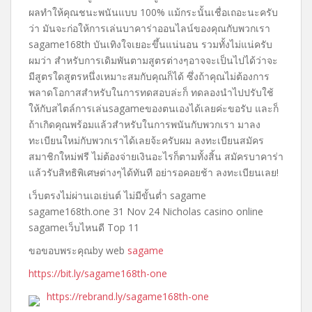
ผลทำให้คุณชนะพนันแบบ 100% แม้กระนั้นเชื่อเถอะนะครับ
ว่า มันจะก่อให้การเล่นบาคาร่าออนไลน์ของคุณกับพวกเรา
sagame168th บันเทิงใจเยอะขึ้นแน่นอน รวมทั้งไม่แน่ครับ
ผมว่า สำหรับการเดิมพันตามสูตรต่างๆอาจจะเป็นไปได้ว่าจะ
มีสูตรใดสูตรหนึ่งเหมาะสมกับคุณก็ได้ ซึ่งถ้าคุณไม่ต้องการ
พลาดโอกาสสำหรับในการทดสอบล่ะก็ ทดลองนำไปปรับใช้
ให้กับสไตล์การเล่นsagameของตนเองได้เลยค่ะขอรับ และก็
ถ้าเกิดคุณพร้อมแล้วสำหรับในการพนันกับพวกเรา มาลง
ทะเบียนใหม่กับพวกเราได้เลยจ้ะครับผม ลงทะเบียนสมัคร
สมาชิกใหม่ฟรี ไม่ต้องจ่ายเงินอะไรก็ตามทั้งสิ้น สมัครบาคาร่า
แล้วรับสิทธิพิเศษต่างๆได้ทันที อย่ารอคอยช้า ลงทะเบียนเลย!
เว็บตรงไม่ผ่านเอเย่นต์ ไม่มีขั้นต่ำ sagame
sagame168th.one 31 Nov 24 Nicholas casino online
sagameเว็บไหนดี Top 11
ขอขอบพระคุณby web
sagame
https://bit.ly/sagame168th-one
https://rebrand.ly/sagame168th-one