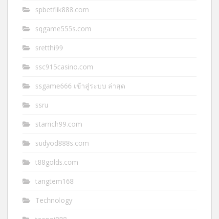
spbetflik888.com
sqgame555s.com
sretthi99
ssc915casino.com
ssgame666 เข้าสู่ระบบ ล่าสุด
ssru
starrich99.com
sudyod888s.com
t88golds.com
tangtem168
Technology