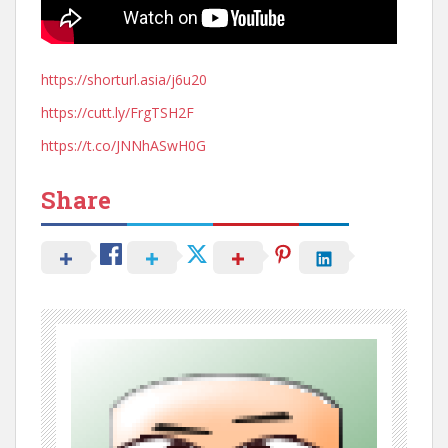
https://shorturl.asia/j6u20
https://cutt.ly/FrgTSH2F
https://t.co/JNNhASwH0G
Share