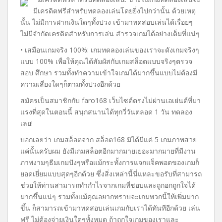
มีเครดิตฟรีสำหรับทดลองเล่นโดยยิ่งไปกว่านั้น ด้วยเหตุ
นั้น ไม่มีการฝากเงินใดๆทั้งปวง เข้ามาทดสอบเล่นได้เรื่อยๆ
ไม่มีจำกัดเครดิตสำหรับการเล่น สำรวจเกมได้อย่างเต็มที่แน่ๆ
• เสมือนเกมจริง 100%: เกมทดลองเล่นของเราจะดังเกมจริงๆ
แบบ 100% เพื่อให้คุณได้สัมผัสกับเกมสล็อตแบบจริงๆตรวจ
สอบ ศึกษา รวมทั้งทำความเข้าใจเกมได้มากขึ้นแบบไม่ต้องมี
ความเสี่ยงใดๆก็ตามทั้งปวงอีกด้วย
สมัครเป็นสมาชิกกับ faro168 เว็บไซต์ตรงไม่ผ่านเอเย่นต์ที่มา
แรงที่สุดในตอนนี้ สนุกสนานได้ทุกวี่วันตลอด 1 วัน ทดลอง
เลย!
บอกเลยว่า เกมสล็อตจาก สล็อต168 มิได้มีแค่ 5 เกมภาพสวย
แค่นั้นครับผม ยังมีเกมสล็อตอีกมากมายเยอะมากมายที่มีงาน
ภาพงามๆธีมเกมปังๆหรือแม้กระทั้งการแจกแจ็คพอตของเกมก็
ยอดเยี่ยมแบบสุดๆอีกด้วย ซึ่งสิ่งเหล่านี้นี่แหละขอรับที่สามารถ
ช่วยให้ท่านสามารถทำกำไรจากเกมที่ชอบและถูกอกถูกใจได้
มากขึ้นแน่ๆ รวมทั้งแม้คุณอยากทราบจะเกมพวกนี้ให้เพิ่มมาก
ขึ้น ก็สามารถเข้ามาทดสอบเล่นเกมกับเราได้ทันทีอีกด้วย เล่น
ฟรี ไม่ต้องจ่ายเงินใดๆทั้งหมด ถ้าถูกใจเกมของเราและ