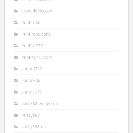
proded888x.com
PunPro66
PunPro66.com
PunPro777
PunPro777.com
punpro789
puntaek66
puntaek77
puss888 เข้าสู่ระบบ
Pussy888
pussy888fun