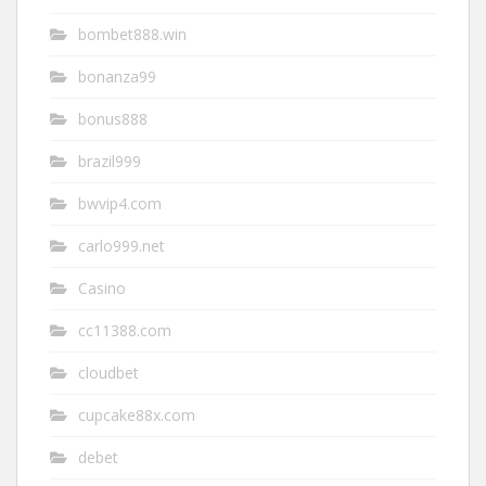
bombet888.win
bonanza99
bonus888
brazil999
bwvip4.com
carlo999.net
Casino
cc11388.com
cloudbet
cupcake88x.com
debet