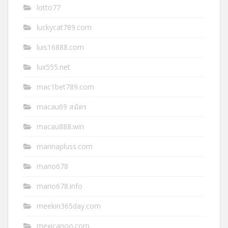
lotto77
luckycat789.com
luis16888.com
lux555.net
mac1bet789.com
macau69 สมัคร
macau888.win
marinapluss.com
mario678
mario678.info
meekin365day.com
mexicanoo.com