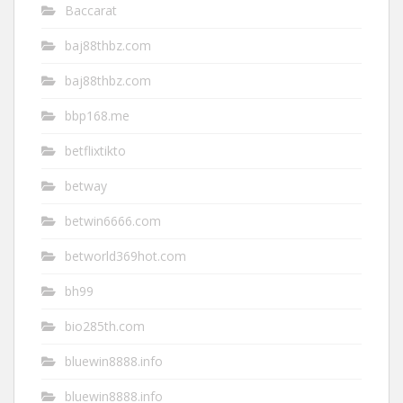
Baccarat
baj88thbz.com
baj88thbz.com
bbp168.me
betflixtikto
betway
betwin6666.com
betworld369hot.com
bh99
bio285th.com
bluewin8888.info
bluewin8888.info