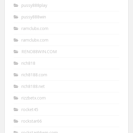
pussy888play
pussy888win
ramclubx.com
ramclubx.com
RENO88WIN.COM
rich818
rich8188.com
rich8188.net
rizzbetx.com
rocket45
rockstar66
rockstar66win.com