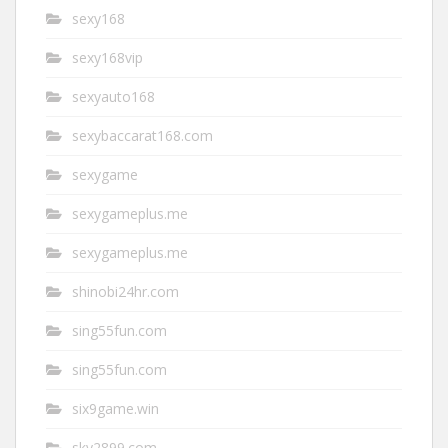
sexy168
sexy168vip
sexyauto168
sexybaccarat168.com
sexygame
sexygameplus.me
sexygameplus.me
shinobi24hr.com
sing55fun.com
sing55fun.com
six9game.win
sky2899.com