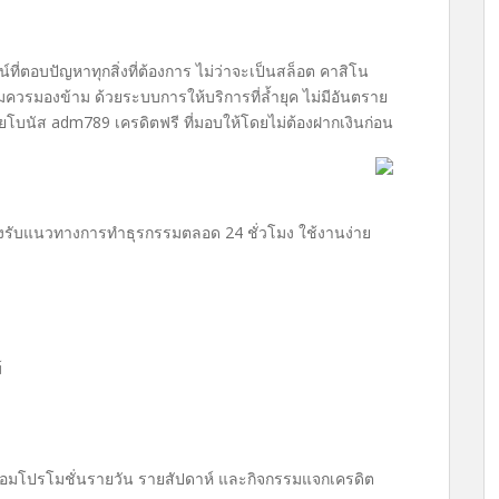
่ตอบปัญหาทุกสิ่งที่ต้องการ ไม่ว่าจะเป็นสล็อต คาสิโน
ควรมองข้าม ด้วยระบบการให้บริการที่ล้ำยุค ไม่มีอันตราย
ด้วยโบนัส adm789 เครดิตฟรี ที่มอบให้โดยไม่ต้องฝากเงินก่อน
งรับแนวทางการทำธุรกรรมตลอด 24 ชั่วโมง ใช้งานง่าย
์
พร้อมโปรโมชั่นรายวัน รายสัปดาห์ และกิจกรรมแจกเครดิต