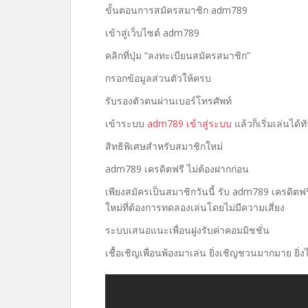
ขั้นตอนการสมัครสมาชิก adm789
เข้าสู่เว็บไซต์ adm789
คลิกที่ปุ่ม “ลงทะเบียนสมัครสมาชิก”
กรอกข้อมูลส่วนตัวให้ครบ
รับรองตัวตนผ่านเบอร์โทรศัพท์
เข้าระบบ
adm789 เข้าสู่ระบบ
แล้วก็เริ่มเล่นได้ท
สิทธิพิเศษสำหรับสมาชิกใหม่
adm789 เครดิตฟรี ไม่ต้องฝากก่อน
เพียงสมัครเป็นสมาชิกวันนี้ รับ adm789 เครดิตฟร
ใหม่ที่ต้องการทดลองเล่นโดยไม่มีความเสี่ยง
ระบบเสนอแนะเพื่อนฝูงรับค่าคอมมิชชั่น
เชื้อเชิญเพื่อนพ้องมาเล่น ยิ่งเชิญชวนมากมาย ย