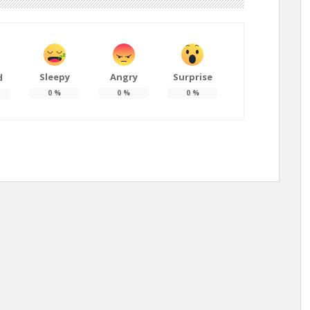
Sleepy
Angry
Surprise
d
0
%
0
%
0
%