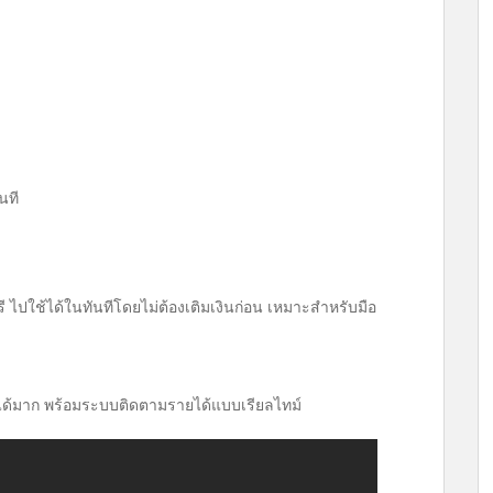
ันที
ี ไปใช้ได้ในทันทีโดยไม่ต้องเติมเงินก่อน เหมาะสำหรับมือ
ิ่งได้มาก พร้อมระบบติดตามรายได้แบบเรียลไทม์