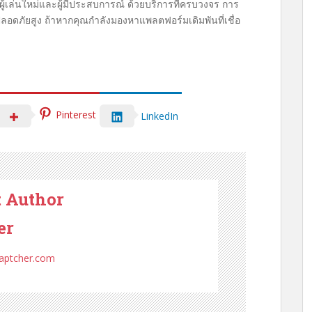
งผู้เล่นใหม่และผู้มีประสบการณ์ ด้วยบริการที่ครบวงจร การ
ปลอดภัยสูง ถ้าหากคุณกำลังมองหาแพลตฟอร์มเดิมพันที่เชื่อ
Pinterest
LinkedIn
t Author
er
aptcher.com