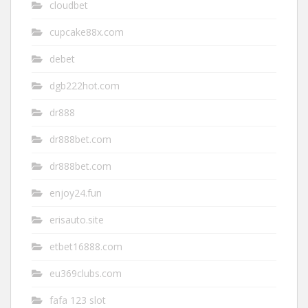
cloudbet
cupcake88x.com
debet
dgb222hot.com
dr888
dr888bet.com
dr888bet.com
enjoy24.fun
erisauto.site
etbet16888.com
eu369clubs.com
fafa 123 slot