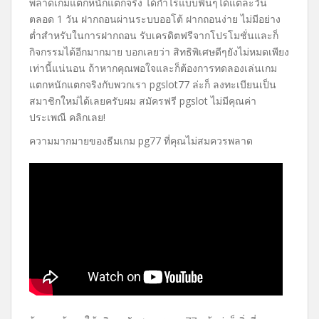
พลาดเกมแตกหนักแตกจริง ได้กำไรแบบฟินๆได้แต่ละวัน
ตลอด 1 วัน ฝากถอนผ่านระบบออโต้ ฝากถอนง่าย ไม่มีอย่าง
ต่ำสำหรับในการฝากถอน รับเครดิตฟรีจากโปรโมชั่นและก็
กิจกรรมได้อีกมากมาย บอกเลยว่า สิทธิพิเศษดีๆยังไม่หมดเพียง
เท่านี้แน่นอน ถ้าหากคุณพอใจและก็ต้องการทดลองเล่นเกม
แตกหนักแตกจริงกับพวกเรา pgslot77 ล่ะก็ ลงทะเบียนเป็น
สมาชิกใหม่ได้เลยครับผม สมัครฟรี pgslot ไม่มีคุณค่า
ประเพณี คลิกเลย!
ความมากมายของธีมเกม pg77 ที่คุณไม่สมควรพลาด