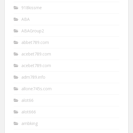
918kissme
ABA
ABAGroup2
abbet789.com
acebet789.com
acebet789.com
adm789.info
allone745s.com
alot66
alot666
ambking