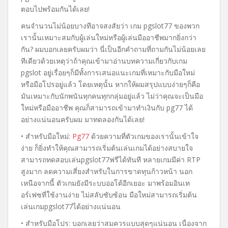
ตอบไปพร้อมกันได้เลย!
คนจำนวนไม่น้อยบางทีอาจสงสัยว่า เกม pgslot77 ของพวก
เรานั้นเหมาะสมกับผู้เล่นใหม่หรือผู้เล่นมืออาชีพมากยิ่งกว่า
กัน? ผมบอกเลยครับผมว่า นี่เป็นอีกคำถามที่ถามกันไม่น้อยเลย
ทีเดียวด้วยเหตุว่าถ้าคุณเข้ามาอ่านบทความเกี่ยวกับเกม
pgslot อยู่เรื่อยๆก็มีทั้งการเสนอแนะเกมที่เหมาะกับมือใหม่
หรือมือโปรอยู่แล้ว โดยเหตุนั้น หากให้ผมสรุปแบบง่ายๆก็คือ
มันเหมาะกับนักพนันทุกคนทุกกลุ่มอยู่แล้ว ไม่ว่าคุณจะเป็นมือ
ใหม่หรือมืออาชีพ คุณก็สามารถเข้ามาทำเงินกับ pg77 ได้
อย่างแน่นอนครับผม มาทดลองกันได้เลย!
• สำหรับมือใหม่:
Pg77
ด้วยความที่ตัวเกมของเรานั้นเข้าใจ
ง่าย ก็ยิ่งทำให้คุณสามารถเริ่มต้นเล่นเกมได้อย่างสบายใจ
สามารถทดสอบเล่นpgslot77ฟรีได้ทันที หลายเกมมีค่า RTP
สูงมาก ลดความเสี่ยงสำหรับในการขาดทุนก้าวหน้า นอก
เหนือจากนี้ ตัวเกมยังมีระบบออโต้อีกเยอะ มาพร้อมอินเท
อร์เฟซที่ใช้งานง่าย ไม่สลับซับซ้อน มือใหม่สามารถเริ่มต้น
เล่นเกมpgslot77ได้อย่างแน่นอน
• สำหรับมือโปร: บอกเลยว่าสมควรแบบสุดๆแน่นอน เนื่องจาก