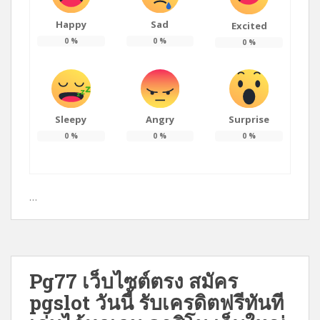
Happy
Sad
Excited
0
%
0
%
0
%
Sleepy
Angry
Surprise
0
%
0
%
0
%
…
Pg77 เว็บไซต์ตรง สมัคร
pgslot วันนี้ รับเครดิตฟรีทันที