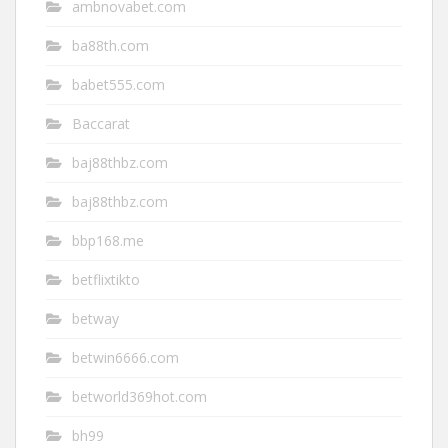
ambnovabet.com
ba88th.com
babet555.com
Baccarat
baj88thbz.com
baj88thbz.com
bbp168.me
betflixtikto
betway
betwin6666.com
betworld369hot.com
bh99