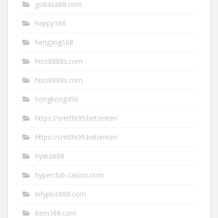
gobaza88.com
happy168
hengjing168
hiso8888s.com
hiso8888s.com
hongkong456
https://sretthi99.bet/enter/
https://sretthi99.bet/enter/
hydra888
hyperclub-casino.com
infyplus888.com
item388.com