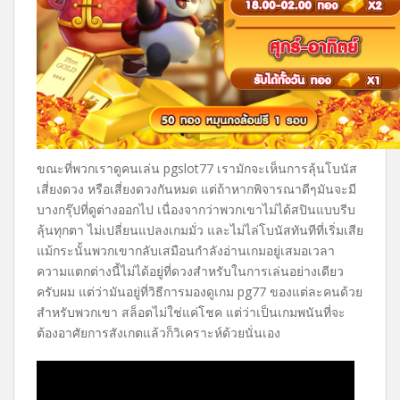
ขณะที่พวกเราดูคนเล่น pgslot77 เรามักจะเห็นการลุ้นโบนัส
เสี่ยงดวง หรือเสี่ยงดวงกันหมด แต่ถ้าหากพิจารณาดีๆมันจะมี
บางกรุ๊ปที่ดูต่างออกไป เนื่องจากว่าพวกเขาไม่ได้สปินแบบรีบ
ลุ้นทุกตา ไม่เปลี่ยนแปลงเกมมั่ว และไม่ไล่โบนัสทันทีที่เริ่มเสีย
แม้กระนั้นพวกเขากลับเสมือนกำลังอ่านเกมอยู่เสมอเวลา
ความแตกต่างนี้ไม่ได้อยู่ที่ดวงสำหรับในการเล่นอย่างเดียว
ครับผม แต่ว่ามันอยู่ที่วิธีการมองดูเกม pg77 ของแต่ละคนด้วย
สำหรับพวกเขา สล็อตไม่ใช่แค่โชค แต่ว่าเป็นเกมพนันที่จะ
ต้องอาศัยการสังเกตแล้วก็วิเคราะห์ด้วยนั่นเอง