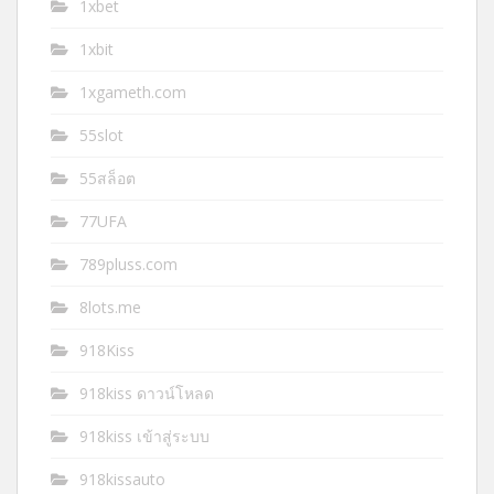
1xbet
1xbit
1xgameth.com
55slot
55สล็อต
77UFA
789pluss.com
8lots.me
918Kiss
918kiss ดาวน์โหลด
918kiss เข้าสู่ระบบ
918kissauto