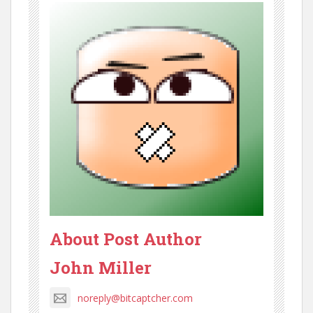
About Post Author
John Miller
noreply@bitcaptcher.com