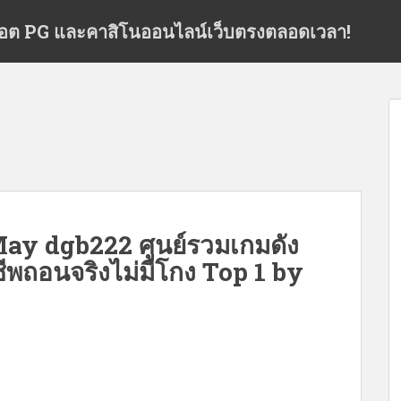
็อต PG และคาสิโนออนไลน์เว็บตรงตลอดเวลา!
May dgb222 ศูนย์รวมเกมดัง
ีพถอนจริงไม่มีโกง Top 1 by