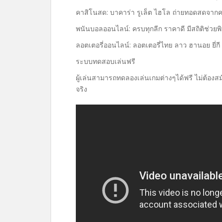
คาสิโนสด: บาคาร่า รูเล็ต ไฮโล ถ่ายทอดสดจากค
พนันบอลออนไลน์: ครบทุกลีก ราคาดี มีสถิติช่วยพ
ลอตเตอรี่ออนไลน์: ลอตเตอรี่ไทย ลาว ฮานอย ยี่ก
ระบบทดสอบเล่นฟรี
ผู้เล่นสามารถทดลองเล่นเกมต่างๆได้ฟรี ไม่ต้องสม
จริง