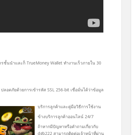
ชั้นนำและก็ TrueMoney Wallet ทำงานเร็วภายใน 30
ปลอดภัยด้วยการเข้ารหัส SSL 256-bit เชื่อมั่นได้ว่าข้อมูล
บริการลูกค้าและคู่มือวิธีการใช้งาน
ข้างบริการลูกค้าออนไลน์ 24/7
ถ้าหากมีปัญหาหรือคำถามเกี่ยวกับ
dgb222 สามารถติดต่อเจ้าหน้าที่ผ่าน