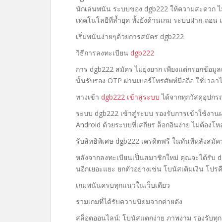
นักเล่นพนัน ระบบของ dgb222 ให้ความสะดวก ไม
เทคโนโลยีที่ล้ำยุค ทั้งยังด้านเกม ระบบฝาก-ถอน 
เริ่มพนันง่ายๆด้วยการสมัคร dgb222
วิธีการลงทะเบียน
dgb222
การ dgb222 สมัคร ไม่ยุ่งยาก เพียงแต่กรอกข้อมูลเบื
นั้นรับรอง OTP ผ่านเบอร์โทรศัพท์มือถือ ใช้เวลาไม่
ทางเข้า
dgb222 เข้าสู่ระบบ
ได้จากทุกวัสดุอุปกร
ระบบ dgb222 เข้าสู่ระบบ รองรับการเข้าใช้งานผ่
Android ด้วยระบบที่เสถียร ล็อกอินง่าย ไม่ต้อง
รับสิทธิพิเศษ dgb222 เครดิตฟรี ในทันทีหลังสมัค
หลังจากลงทะเบียนเป็นสมาชิกใหม่ คุณจะได้รับ dg
นอีกเยอะแยะ ยกตัวอย่างเช่น โบนัสเติมเงิน โปร
เกมพนันครบทุกแนวในเว็บเดียว
รวมเกมที่ได้รับความนิยมจากค่ายดัง
สล็อตออนไลน์: โบนัสแตกง่าย ภาพงาม รองรับท