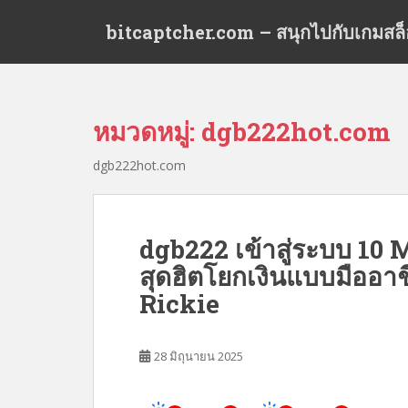
S
bitcaptcher.com – สนุกไปกับเกมสล
k
i
p
t
o
หมวดหมู่:
dgb222hot.com
m
a
dgb222hot.com
i
n
c
o
dgb222 เข้าสู่ระบบ 10 
n
สุดฮิตโยกเงินแบบมืออาช
t
Rickie
e
n
t
28 มิถุนายน 2025