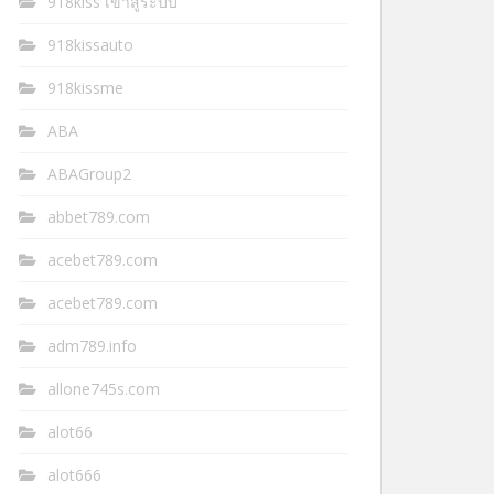
918kiss เข้าสู่ระบบ
918kissauto
918kissme
ABA
ABAGroup2
abbet789.com
acebet789.com
acebet789.com
adm789.info
allone745s.com
alot66
alot666