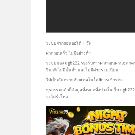
ระบบฝากถอนออโต้ 1 วัน
ฝากถอนเร็ว ไม่มีอย่างต่ำ
ระบบของ dgb222 รองรับการฝากถอนผ่านธนาคาร
วินาที ไม่มีขั้นต่ำ และไม่มีค่าธรรมเนียม
ไม่เป็นอันตรายด้วยเทคโนโลยีการเข้ารหัส
ธุรกรรมแล้วก็ข้อมูลทั้งหมดทั้งปวงในเว็บ dgb222 
จะไม่รั่วไหล