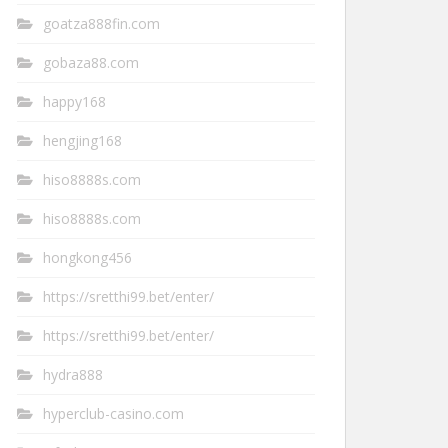
goatza888fin.com
gobaza88.com
happy168
hengjing168
hiso8888s.com
hiso8888s.com
hongkong456
https://sretthi99.bet/enter/
https://sretthi99.bet/enter/
hydra888
hyperclub-casino.com