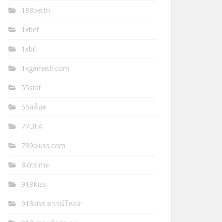
188betth
1xbet
1xbit
1xgameth.com
55slot
55สล็อต
77UFA
789pluss.com
8lots.me
918Kiss
918kiss ดาวน์โหลด