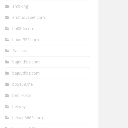
ambking
ambnovabet.com
ba88th.com
babet555.com
Baccarat
baj88thbz.com
baj88thbz.com
bbp168.me
betflixtikto
betway
betwin6666.com