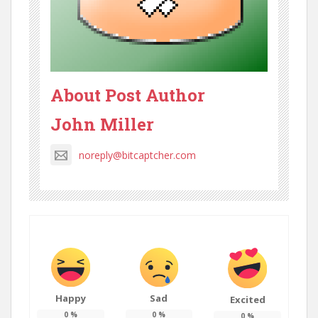
About Post Author
John Miller
noreply@bitcaptcher.com
Happy
Sad
Excited
0
%
0
%
0
%