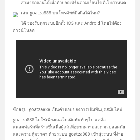
สามารถถอนได้เมื่อทำยอดเทิร์นตามเงื่อนไขที่เว็บกำหนด
เล่น goatza888 บนโทรศัพท์มือถือได้ไหม?
ได้ รองรับทุกระบบอีกทั้ง iOS และ Android โดยไม่ต้อง
ดาวน์โหลด
ข้อสรุป: goatza888 เป็นคำตอบของการเดิมพันยุคสมัยใหม่
goatza888 ไม่ใช่เพียงแค่เว็บเดิมพันทั่วๆไป แต่คือ
แพลตฟอร์มที่สร้างขึ้นเพื่อผู้เล่นที่อยากความสะดวก ปลอดภัย
และความคุ้มราคา ด้วยระบบ goatza888 เข้าสู่ระบบ ที่ง่าย