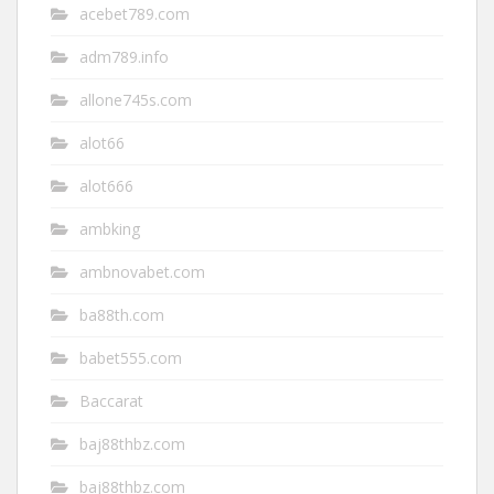
acebet789.com
adm789.info
allone745s.com
alot66
alot666
ambking
ambnovabet.com
ba88th.com
babet555.com
Baccarat
baj88thbz.com
baj88thbz.com