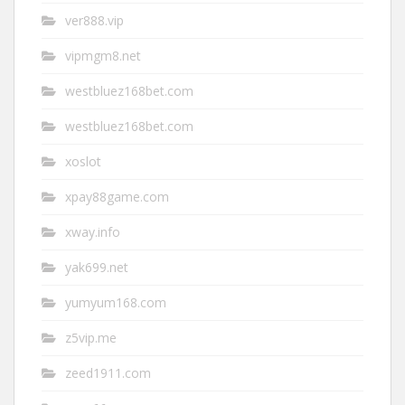
ver888.vip
vipmgm8.net
westbluez168bet.com
westbluez168bet.com
xoslot
xpay88game.com
xway.info
yak699.net
yumyum168.com
z5vip.me
zeed1911.com