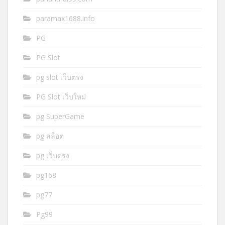
paramax1688.info
PG
PG Slot
pg slot เว็บตรง
PG Slot เว็บใหม่
pg SuperGame
pg สล็อต
pg เว็บตรง
pg168
pg77
Pg99