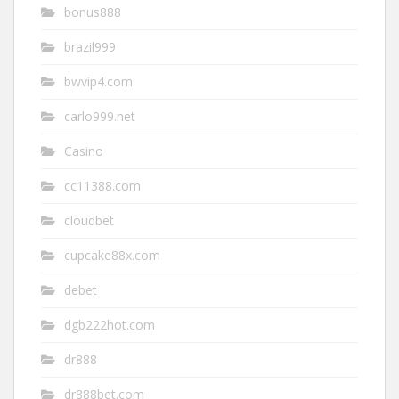
bonus888
brazil999
bwvip4.com
carlo999.net
Casino
cc11388.com
cloudbet
cupcake88x.com
debet
dgb222hot.com
dr888
dr888bet.com