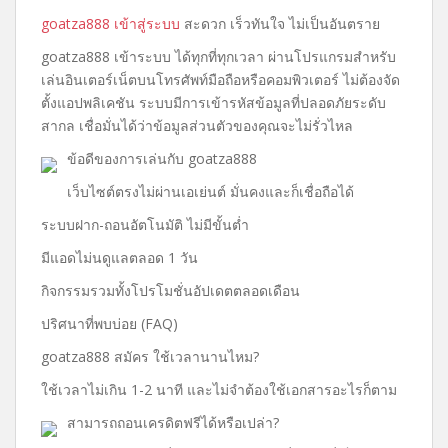
goatza888 เข้าสู่ระบบ
สะดวก เร็วทันใจ ไม่เป็นอันตราย
goatza888 เข้าระบบ ได้ทุกที่ทุกเวลา ผ่านโปรแกรมสำหรับ
เล่นอินเตอร์เน็ตบนโทรศัพท์มือถือหรือคอมพิวเตอร์ ไม่ต้องจัด
ตั้งแอปพลิเคชัน ระบบมีการเข้ารหัสข้อมูลที่ปลอดภัยระดับ
สากล เชื่อมั่นได้ว่าข้อมูลส่วนตัวของคุณจะไม่รั่วไหล
ข้อดีของการเล่นกับ goatza888
เว็บไซต์ตรงไม่ผ่านเอเย่นต์ มั่นคงและก็เชื่อถือได้
ระบบฝาก-ถอนอัตโนมัติ ไม่มีขั้นต่ำ
มีแอดไม่นดูแลตลอด 1 วัน
กิจกรรมรวมทั้งโปรโมชั่นอัปเดตตลอดเดือน
ปริศนาที่พบบ่อย (FAQ)
goatza888 สมัคร ใช้เวลานานไหม?
ใช้เวลาไม่เกิน 1-2 นาที และไม่จำต้องใช้เอกสารอะไรก็ตาม
สามารถถอนเครดิตฟรีได้หรือเปล่า?