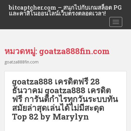
S
bitcaptcher.com – สนุกไปกับเกมสล็อต PG
k
และคาสิโนออนไลน์เว็บตรงตลอดเวลา!
i
TOGGLE
p
t
o
m
หมวดหมู่:
goatza888fin.com
a
i
goatza888fin.com
n
c
o
goatza888 เครดิตฟรี 28
n
ธันวาคม goatza888 เครดิต
t
ฟรี การันตีกำไรทุกวันระบบทัน
e
n
สมัยล่าสุดเล่นได้ไม่มีสะดุด
t
Top 82 by Marylyn