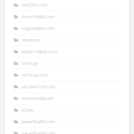
mib555s.com
mono16888.com
nagawaybet.com
nbwin.me
niseko168bet.com
no1huay
no1huay.com
okcasino159.com
onesiamclub.site
p2vvip
pananthai99.com
pananthai99.com