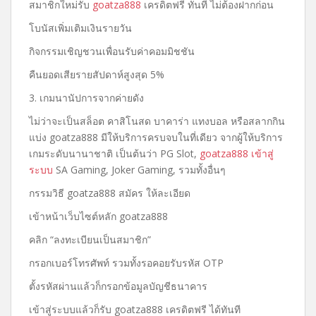
สมาชิกใหม่รับ
goatza888
เครดิตฟรี ทันที ไม่ต้องฝากก่อน
โบนัสเพิ่มเติมเงินรายวัน
กิจกรรมเชิญชวนเพื่อนรับค่าคอมมิชชัน
คืนยอดเสียรายสัปดาห์สูงสุด 5%
3. เกมนานัปการจากค่ายดัง
ไม่ว่าจะเป็นสล็อต คาสิโนสด บาคาร่า แทงบอล หรือสลากกิน
แบ่ง goatza888 มีให้บริการครบจบในที่เดียว จากผู้ให้บริการ
เกมระดับนานาชาติ เป็นต้นว่า PG Slot,
goatza888 เข้าสู่
ระบบ
SA Gaming, Joker Gaming, รวมทั้งอื่นๆ
กรรมวิธี goatza888 สมัคร ให้ละเอียด
เข้าหน้าเว็บไซต์หลัก goatza888
คลิก “ลงทะเบียนเป็นสมาชิก”
กรอกเบอร์โทรศัพท์ รวมทั้งรอคอยรับรหัส OTP
ตั้งรหัสผ่านแล้วก็กรอกข้อมูลบัญชีธนาคาร
เข้าสู่ระบบแล้วก็รับ goatza888 เครดิตฟรี ได้ทันที