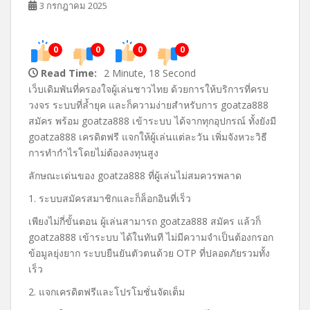
3 กรกฎาคม 2025
0
0
0
0
Read Time:
2 Minute, 18 Second
เว็บเดิมพันที่ครองใจผู้เล่นชาวไทย ด้วยการให้บริการที่ครบ
วงจร ระบบที่ล้ำยุค และก็ความง่ายสำหรับการ goatza888
สมัคร พร้อม goatza888 เข้าระบบ ได้จากทุกอุปกรณ์ ทั้งยังมี
goatza888 เครดิตฟรี แจกให้ผู้เล่นแต่ละวัน เพิ่มจังหวะวิธี
การทำกำไรโดยไม่ต้องลงทุนสูง
ลักษณะเด่นของ goatza888 ที่ผู้เล่นไม่สมควรพลาด
1. ระบบสมัครสมาชิกและก็ล็อกอินที่เร็ว
เพียงไม่กี่ขั้นตอน ผู้เล่นสามารถ goatza888 สมัคร แล้วก็
goatza888 เข้าระบบ ได้ในทันที ไม่มีความจำเป็นต้องกรอก
ข้อมูลยุ่งยาก ระบบยืนยันตัวตนด้วย OTP ที่ปลอดภัยรวมทั้ง
เร็ว
2. แจกเครดิตฟรีและโปรโมชั่นจัดเต็ม