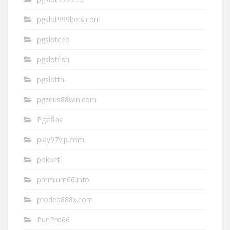
pgslot999bets.com
pgslotceo
pgslotfish
pgslotth
pgzeus88win.com
Pgสล็อต
play97vip.com
pokbet
premium66.info
proded888x.com
PunPro66