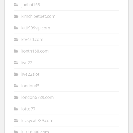
judhai168
kimchibetbet.com
kitti999vip.com
ktv4sd.com
lionth168.com
live22
live22slot
london45
london6789.com
lotto77
luckycat789.com
luis16888.com