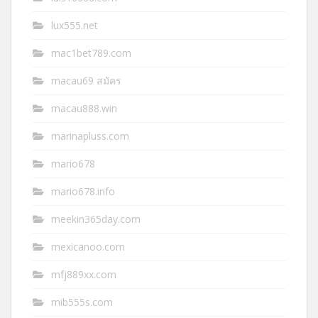
lux555.net
mac1bet789.com
macau69 สมัคร
macau888.win
marinapluss.com
mario678
mario678.info
meekin365day.com
mexicanoo.com
mfj889xx.com
mib555s.com