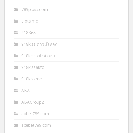
789pluss.com
8lots.me
918Kiss
918kiss ดาวน์โหลด
918kiss เข้าสู่ระบบ
918kissauto
918kissme
ABA
ABAGroup2
abbet789.com
acebet789.com