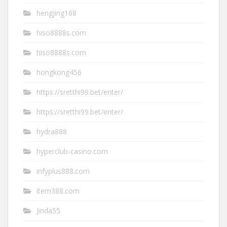
hengjing168
hiso8888s.com
hiso8888s.com
hongkong456
https://sretthi99.bet/enter/
https://sretthi99.bet/enter/
hydra888
hyperclub-casino.com
infyplus888.com
item388.com
Jinda55