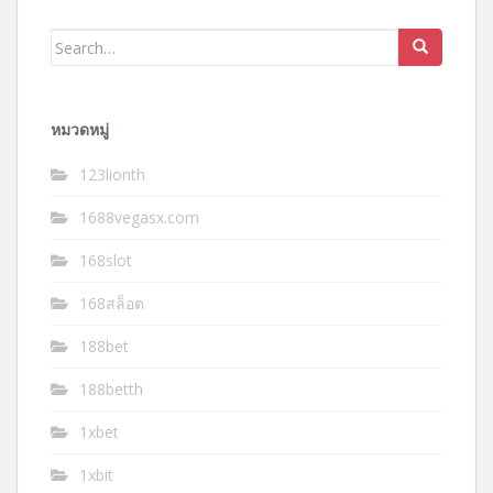
Search
for:
หมวดหมู่
123lionth
1688vegasx.com
168slot
168สล็อต
188bet
188betth
1xbet
1xbit