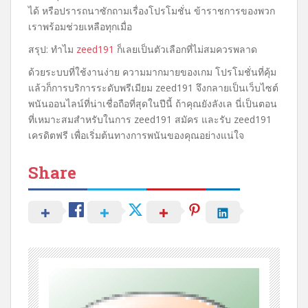
ได้ หรือปรารถนาซักถามเรื่องโปรโมชั่น ข้าราชการของพวก
เราพร้อมช่วยเหลือทุกเมื่อ
สรุป: ทำไม
zeed191
ก็เลยเป็นตัวเลือกที่ไม่สมควรพลาด
ด้วยระบบที่ใช้งานง่าย ความมากมายของเกม โปรโมชั่นที่คุ้ม
แล้วก็การบริการระดับพรีเมียม zeed191 จึงกลายเป็นเว็บไซต์
พนันออนไลน์ที่น่าเชื่อถือที่สุดในปีนี้ ถ้าคุณยังลังเล นี่เป็นตอน
ที่เหมาะสมสำหรับในการ zeed191 สมัคร และรับ zeed191
เครดิตฟรี เพื่อเริ่มต้นทางการพนันของคุณอย่างแน่ใจ
Share