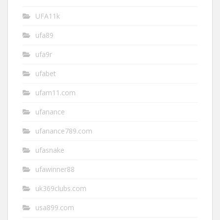
UFA11k
ufa89
ufa9r
ufabet
ufam11.com
ufanance
ufanance789.com
ufasnake
ufawinner88
uk369clubs.com
usa899.com