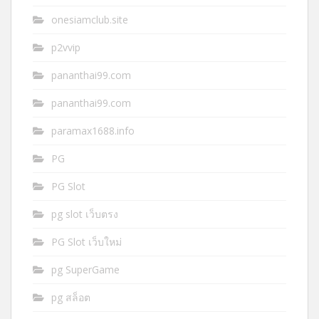
onesiamclub.site
p2vvip
pananthai99.com
pananthai99.com
paramax1688.info
PG
PG Slot
pg slot เว็บตรง
PG Slot เว็บใหม่
pg SuperGame
pg สล็อต