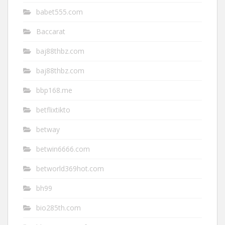
babet555.com
Baccarat
baj88thbz.com
baj88thbz.com
bbp168.me
betflixtikto
betway
betwin6666.com
betworld369hot.com
bh99
bio285th.com