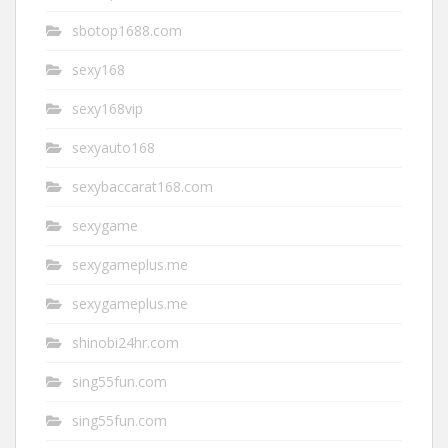
sbotop1688.com
sexy168
sexy168vip
sexyauto168
sexybaccarat168.com
sexygame
sexygameplus.me
sexygameplus.me
shinobi24hr.com
sing55fun.com
sing55fun.com