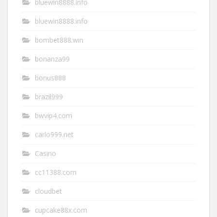
bluewin8888.info
bluewin8888.info
bombet888.win
bonanza99
bonus888
brazil999
bwvip4.com
carlo999.net
Casino
cc11388.com
cloudbet
cupcake88x.com