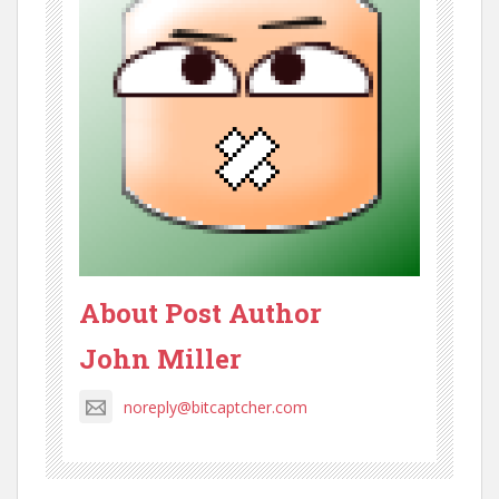
About Post Author
John Miller
noreply@bitcaptcher.com