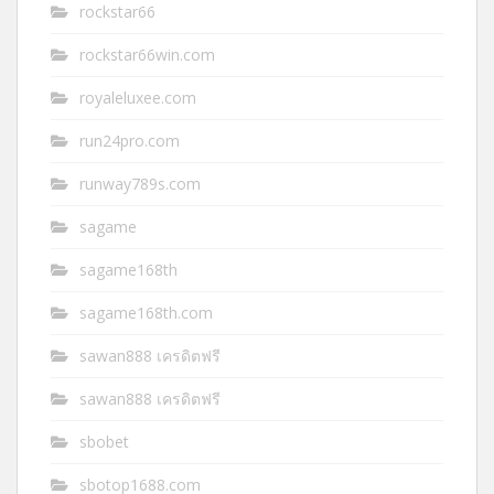
rockstar66
rockstar66win.com
royaleluxee.com
run24pro.com
runway789s.com
sagame
sagame168th
sagame168th.com
sawan888 เครดิตฟรี
sawan888 เครดิตฟรี
sbobet
sbotop1688.com