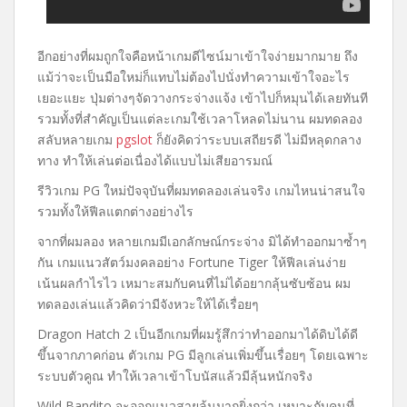
อีกอย่างที่ผมถูกใจคือหน้าเกมดีไซน์มาเข้าใจง่ายมากมาย ถึง
แม้ว่าจะเป็นมือใหม่ก็แทบไม่ต้องไปนั่งทำความเข้าใจอะไร
เยอะแยะ ปุ่มต่างๆจัดวางกระจ่างแจ้ง เข้าไปก็หมุนได้เลยทันที
รวมทั้งที่สำคัญเป็นแต่ละเกมใช้เวลาโหลดไม่นาน ผมทดลอง
สลับหลายเกม
pgslot
ก็ยังคิดว่าระบบเสถียรดี ไม่มีหลุดกลาง
ทาง ทำให้เล่นต่อเนื่องได้แบบไม่เสียอารมณ์
รีวิวเกม PG ใหม่ปัจจุบันที่ผมทดลองเล่นจริง เกมไหนน่าสนใจ
รวมทั้งให้ฟีลแตกต่างอย่างไร
จากที่ผมลอง หลายเกมมีเอกลักษณ์กระจ่าง มิได้ทำออกมาซ้ำๆ
กัน เกมแนวสัตว์มงคลอย่าง Fortune Tiger ให้ฟีลเล่นง่าย
เน้นผลกำไรไว เหมาะสมกับคนที่ไม่ได้อยากลุ้นซับซ้อน ผม
ทดลองเล่นแล้วคิดว่ามีจังหวะให้ได้เรื่อยๆ
Dragon Hatch 2 เป็นอีกเกมที่ผมรู้สึกว่าทำออกมาได้ดิบได้ดี
ขึ้นจากภาคก่อน ตัวเกม PG มีลูกเล่นเพิ่มขึ้นเรื่อยๆ โดยเฉพาะ
ระบบตัวคูณ ทำให้เวลาเข้าโบนัสแล้วมีลุ้นหนักจริง
Wild Bandito จะออกแนวสายลุ้นมากยิ่งกว่า เหมาะกับคนที่