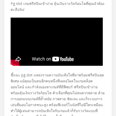
Pg slot เกมฟรีสปินเข้าง่าย ลุ้นเงินรางวัลก้อนโตที่คุณจำต้อง
ตะลึงงัน!
ชี้แนะ pg slot แหล่งรวมความบันเทิงใจที่มาพร้อมฟรีสปินสุด
พิเศษ แม้คุณเป็นคนอีกคนหนึ่งที่เผลอไผลในเกมสล็อต
ออนไลน์ และกำลังมองหาเกมส์ที่มีฟีพบร์ ฟรีสปินเข้าง่าย
พร้อมลุ้นเงินรางวัลก้อนโต ตัวเลือกที่คุณไม่สมควรพลาด ด้วย
การออกแบบเกมส์ที่ล้ำสมัย ภาพสวย ชัดเจน และก็ระบบการ
เล่นที่มอบโอกาสชนะสูง พร้อมฟีเจอร์โบนัสที่ไม่มีใครเหมือน
ทำให้ผู้เล่นสามารถบันเทิงใจกับเกมแล้วก็รับรางวัลแบบที่