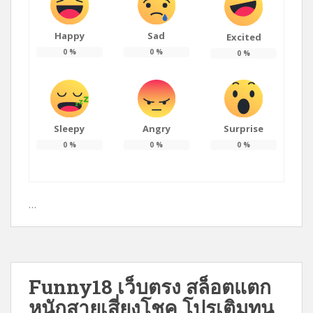
Happy
Sad
Excited
0
%
0
%
0
%
Sleepy
Angry
Surprise
0
%
0
%
0
%
…
Funny18 เว็บตรง สล็อตแตก
หนักสายเสี่ยงโชค โปรเติมทุน