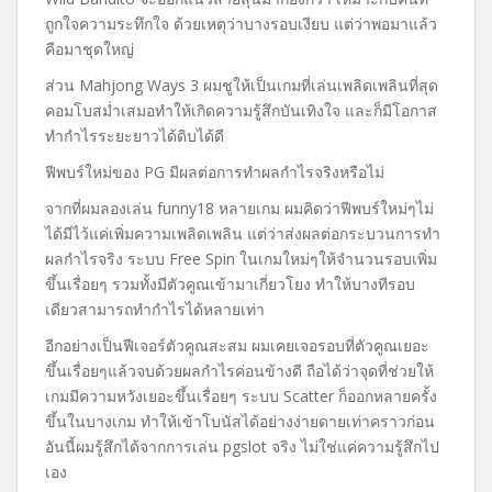
ถูกใจความระทึกใจ ด้วยเหตุว่าบางรอบเงียบ แต่ว่าพอมาแล้ว
คือมาชุดใหญ่
ส่วน Mahjong Ways 3 ผมชูให้เป็นเกมที่เล่นเพลิดเพลินที่สุด
คอมโบสม่ำเสมอทำให้เกิดความรู้สึกบันเทิงใจ และก็มีโอกาส
ทำกำไรระยะยาวได้ดิบได้ดี
ฟีพบร์ใหม่ของ PG มีผลต่อการทำผลกำไรจริงหรือไม่
จากที่ผมลองเล่น funny18 หลายเกม ผมคิดว่าฟีพบร์ใหม่ๆไม่
ได้มีไว้แค่เพิ่มความเพลิดเพลิน แต่ว่าส่งผลต่อกระบวนการทำ
ผลกำไรจริง ระบบ Free Spin ในเกมใหม่ๆให้จำนวนรอบเพิ่ม
ขึ้นเรื่อยๆ รวมทั้งมีตัวคูณเข้ามาเกี่ยวโยง ทำให้บางทีรอบ
เดียวสามารถทำกำไรได้หลายเท่า
อีกอย่างเป็นฟีเจอร์ตัวคูณสะสม ผมเคยเจอรอบที่ตัวคูณเยอะ
ขึ้นเรื่อยๆแล้วจบด้วยผลกำไรค่อนข้างดี ถือได้ว่าจุดที่ช่วยให้
เกมมีความหวังเยอะขึ้นเรื่อยๆ ระบบ Scatter ก็ออกหลายครั้ง
ขึ้นในบางเกม ทำให้เข้าโบนัสได้อย่างง่ายดายเท่าคราวก่อน
อันนี้ผมรู้สึกได้จากการเล่น pgslot จริง ไม่ใช่แค่ความรู้สึกไป
เอง