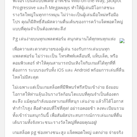
ฟีเจอร์โบนัสแบบพิเศษ อาทิเช่น Wild-on-the-Way, Jackpot
Progressive และก็ Megaways ทำให้ผู้เล่นมีโอกาสชนะ
รางวัลใหญ่ในทุกการหมุน ไม่ว่าจะเป็นผู้เล่นมือใหม่หรือมือ
โปร คุณก็มีสิทธิ์สัมผัสความตื่นเต้นของการคว้าแจ็คพอตใหญ่
แบบที่คุณจำเป็นต้องตกตะลึง!
Pg เล่นง่ายบนทุกแพลตฟอร์ม สนุกสนานได้ทุกหนทุกแห่ง
เพื่อความสะดวกสบายของผู้เล่น รองรับการเล่นบนทุก
แพลตฟอร์ม ไม่ว่าจะเป็น โทรศัพท์เคลื่อนที่, แท็บเล็ต, หรือ
คอมพิวเตอร์ ทำให้คุณสามารถบันเทิงใจกับเกมส์ได้ทุกที่ที่
ต้องการ ระบบรองรับทั้ง iOS และ Android พร้อมการเล่นที่ลื่น
ไหลไม่มีสะดุด
ไม่เฉพาะแต่เป็นเกมสล็อตที่มีฟีพบร์ฟรีสปินเข้าง่าย ยังมอบ
โอกาสให้ท่านลุ้นเงินรางวัลก้อนโตแบบที่คุณจำเป็นต้องตก
ตะลึง แม้คุณกำลังมองหาเกมส์ที่สนุก เล่นง่าย แล้วก็ได้โอกาส
ทำกำไรสูง คือคำตอบที่ใช่ที่สุด! อย่ารอคอยช้า ลงทะเบียนรวม
ทั้งเข้าร่วมสนุกวันนี้ เพื่อสัมผัสประสบการณ์การเล่นเกมที่ตื่น
เต้นรวมทั้งจังหวะชนะรางวัลใหญ่ที่คอยคุณอยู่!
เกมสล็อต pg ช่องทางชนะสูง แจ็คพอตใหญ่ แตกง่าย จ่ายจริง