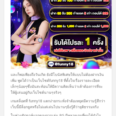
และก็พอเพียงถึงวันเกิด ยังมีโบนัสพิเศษให้แบบไม่ต้องฝากเงิน
เพิ่ม พูดได้ว่าเป็นเว็บไซต์funny18 ที่ตั้งใจเรื่องรายละเอียด
เล็กๆน้อยๆซึ่งมันสะท้อนให้มีความคิดเห็นว่าเค้าต้องการที่จะ
ให้ผู้เล่นอยู่กับเว็บไซต์นานๆจริงๆ
เกมสล็อตที่ funny18 แตกง่ายกระทั่งจำต้องหยุดมีความรู้สึกว่า
เว็บนี้มีล็อกยูสหรือไม่แต่เล่นไปนานๆยิ่งรู้ดีว่ายุติธรรมจริง
ในช่วงสัปดาห์แรกของการเล่น PG มีหลายเกมที่ผมได้กำไร