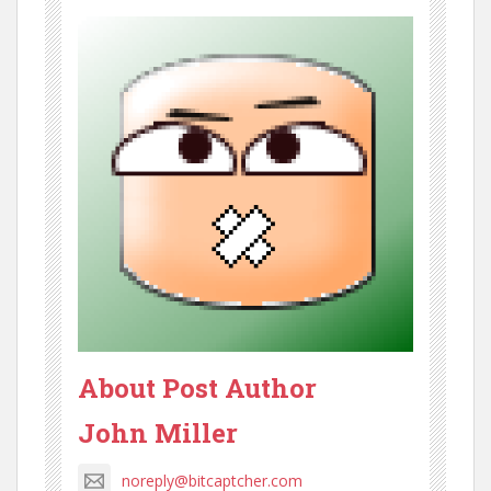
About Post Author
John Miller
noreply@bitcaptcher.com