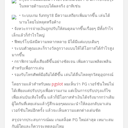
ในหลายด้านแบบได้ผลจริง อาทิเช่น
• ระบบเกม funny18 มีความเสถียรเพิ่มมากขึ้น เล่นได้
นานโดยไม่หลุดหรือค้าง
• จังหวะการจ่ายเงินถูกปรับให้สมดุลมากขึ้นเรื่อยๆ มีทั้งกำไร
เล็กแล้วก็กำไรใหญ่
• ฟีพบร์โบนัสมีความหลากหลาย มิได้มีแค่แบบเดิมๆ
• ระบบตัวคูณและก็รางวัลถูกวางแบบให้ได้โอกาสได้กำไรสูง
มากขึ้น
• กราฟิกรวมทั้งเสียงดีขึ้นอย่างชัดเจน เพิ่มความเพลิดเพลิน
สำหรับเพื่อการเล่น
• รองรับโทรศัพท์มือถือได้ดีขึ้น เล่นได้ลื่นไหลทุกวัสดุอุปกรณ์
โดยรวมแล้วสำหรับผม
pgslot
ผมเห็นว่า PG เวอร์ชันใหม่ไม่
ได้เพียงแค่ปรับปรุงเพื่อความงาม แต่เป็นการปรับปรุงแก้ไข
เพื่อเล่นบันเทิงใจขึ้น แล้วก็มีโอกาสทำเงินได้จริงมากกว่าเดิม
ผู้ใดกันที่เคยเล่นแล้วรู้สึกเฉยๆผมแนะนำให้ลองกลับมาเล่น
เวอร์ชันใหม่อีกครั้ง แล้วจะเห็นความแตกต่างเด่นชัด
สรุปจากประสบการณ์ผม เกมสล็อต PG ใหม่ล่าสุด เหมาะสม
กับผู้ใดและก็ควรจะทดลองไหม