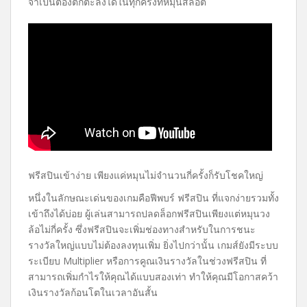
จำเป็นต้องตกตะลึงได้ในทุกครั้งที่หมุนสล็อต
ฟรีสปินเข้าง่าย เพียงแค่หมุนไม่จำนวนกี่ครั้งก็รับโชคใหญ่
หนึ่งในลักษณะเด่นของเกมคือฟีพบร์ ฟรีสปิน ที่แจกง่ายรวมทั้ง
เข้าถึงได้บ่อย ผู้เล่นสามารถปลดล็อกฟรีสปินเพียงแต่หมุนวง
ล้อไม่กี่ครั้ง ซึ่งฟรีสปินจะเพิ่มช่องทางสำหรับในการชนะ
รางวัลใหญ่แบบไม่ต้องลงทุนเพิ่ม ยิ่งไปกว่านั้น เกมส์ยังมีระบบ
ระเบียบ Multiplier หรือการคูณเงินรางวัลในช่วงฟรีสปิน ที่
สามารถเพิ่มกำไรให้คุณได้แบบสองเท่า ทำให้คุณมีโอกาสคว้า
เงินรางวัลก้อนโตในเวลาอันสั้น