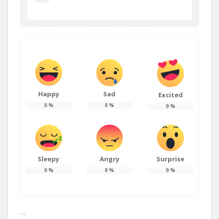
Happy
Sad
Excited
0
%
0
%
0
%
Sleepy
Angry
Surprise
0
%
0
%
0
%
…