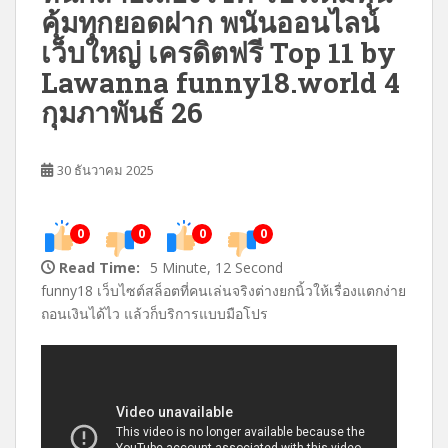
คุ้มทุกยอดฝาก พนันออนไลน์
เว็บใหญ่ เครดิตฟรี Top 11 by
Lawanna funny18.world 4
กุมภาพันธ์ 26
30 ธันวาคม 2025
0
0
0
0
Read Time:
5 Minute, 12 Second
funny18 เว็บไซต์สล็อตที่คนเล่นจริงต่างยกนิ้วให้เรื่องแตกง่าย
ถอนเงินได้ไว แล้วก็บริการแบบมือโปร