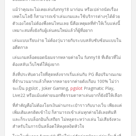
แม้ว่าคุณจะไม่เคยเล่นfunny18 มาก่อน หรือเปล่าถนัดเรื่อง
เทคโนโลยี ก็สามารถเข้าเล่นเกมและใช้บริการต่างๆได้ด้วย
ตัวเองโดยไม่ต้องพึ่งคนไหนเลย นี่คือเหตุผลที่ทำให้เว็บแห่งนี้
เหมาะสมทั้งยังกับผู้เล่นคนใหม่แล้วก็ผู้ที่อยาก
เล่นแบบเรียบง่าย ไม่ต้องวุ่นวายกับระบบสลับซับซ้อนแบบใน
อดีตกาล
เล่นเกมสล็อตยอดนิยมจากหลายค่ายใน funny18 ที่เดียวที่ไม่
ต้องสลับเว็บไซต์ให้ยุ่งยาก
สิ่งที่ประทับดวงใจที่สุดหลังจากเริ่มเล่นกับ PG คือปริมาณเกม
ที่จำนวนมากแล้วก็หลากหลายจากค่ายดังเกือบ 100% ไม่ว่า
จะเป็น pgslot , Joker Gaming,
pgslot
Pragmatic Play,
Live22 หรือแม้แต่ค่ายนอกที่ธรรมดาหาเล่นยากก็ยังมีให้เลือก
ที่สำคัญคือไม่ต้องโยกเงินผ่านกระเป๋าราวกับบางเว็บ เพียงแค่
เพิ่มเติมเครดิตเข้าไป ก็สามารถเข้าเล่นทุกค่ายได้เลยทันที
และก็ระบบล็อกอินก็เสถียร ไม่หลุดระหว่างเล่น ไม่เสียจังหวะ
สำหรับในการปั่นสล็อตให้หงุดหงิดหัวใจ