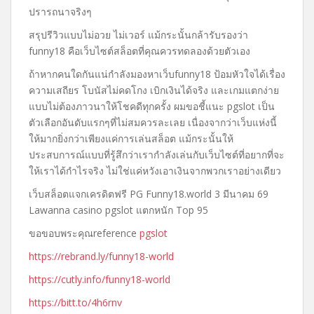
ปรารถนาจริงๆ
สรุปรีวิวแบบไม่อวย ไม่เวอร์ แม้กระนั้นกล้ารับรองว่า
funny18 คือเว็บไซต์สล็อตที่คุณควรทดลองด้วยตัวเอง
ถ้าหากคนใดกันแน่กำลังมองหาเว็บfunny18 ป้อมหัวใจได้เรื่อง
ความเสถียร โบนัสไม่คดโกง เบิกเงินได้จริง และเกมแตกง่าย
แบบไม่ต้องภาวนาให้โชคดีทุกครั้ง ผมขอชี้แนะ pgslot เป็น
ตัวเลือกอันดับแรกๆที่ไม่สมควรละเลย เนื่องจากว่าเว็บแห่งนี้
ให้มากยิ่งกว่าเพียงแค่การเล่นสล็อต แม้กระนั้นให้
ประสบการณ์แบบที่รู้สึกว่าเรากำลังเล่นกับเว็บไซต์ที่อยากที่จะ
ให้เราได้กำไรจริง ไม่ใช่แค่หวังเอาเงินจากพวกเราอย่างเดียว
เว็บสล็อตแจกเครดิตฟรี PG Funny18.world 3 มีนาคม 69
Lawanna casino pgslot แตกหนัก Top 95
ขอขอบพระคุณreference
pgslot
https://rebrand.ly/funny18-world
https://cutly.info/funny18-world
https://bitt.to/4h6rnv