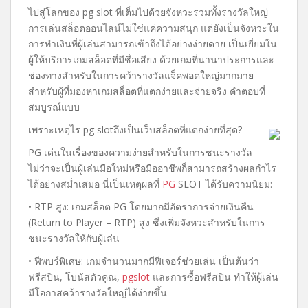
ไปสู่โลกของ pg slot ที่เต็มไปด้วยจังหวะรวมทั้งรางวัลใหญ่
การเล่นสล็อตออนไลน์ไม่ใช่แค่ความสนุก แต่ยังเป็นจังหวะใน
การทำเงินที่ผู้เล่นสามารถเข้าถึงได้อย่างง่ายดาย เป็นเยี่ยมใน
ผู้ให้บริการเกมสล็อตที่มีชื่อเสียง ด้วยเกมที่นานาประการและ
ช่องทางสำหรับในการคว้ารางวัลแจ็คพอตใหญ่มากมาย
สำหรับผู้ที่มองหาเกมสล็อตที่แตกง่ายและจ่ายจริง คำตอบที่
สมบูรณ์แบบ
เพราะเหตุไร pg slotถึงเป็นเว็บสล็อตที่แตกง่ายที่สุด?
PG เด่นในเรื่องของความง่ายสำหรับในการชนะรางวัล
ไม่ว่าจะเป็นผู้เล่นมือใหม่หรือมืออาชีพก็สามารถสร้างผลกำไร
ได้อย่างสม่ำเสมอ นี่เป็นเหตุผลที่
PG
SLOT ได้รับความนิยม:
• RTP สูง: เกมสล็อต PG โดยมากมีอัตราการจ่ายเงินคืน
(Return to Player – RTP) สูง ซึ่งเพิ่มจังหวะสำหรับในการ
ชนะรางวัลให้กับผู้เล่น
• ฟีพบร์พิเศษ: เกมจำนวนมากมีฟีเจอร์ช่วยเล่น เป็นต้นว่า
ฟรีสปิน, โบนัสตัวคูณ,
pgslot
และการซื้อฟรีสปิน ทำให้ผู้เล่น
มีโอกาสคว้ารางวัลใหญ่ได้ง่ายขึ้น