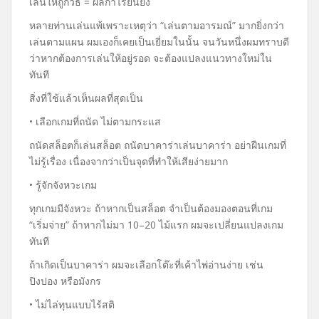
เล่นให้ถูกวิธี = ผลกำไรยืนยง
หลายท่านเล่นแพ้เพราะเหตุว่า “เล่นตามอารมณ์” มากยิ่งกว่า
เล่นตามแผน ผมเองก็เคยเป็นเยี่ยมในนั้น จนวันหนึ่งผมทราบดี
ว่าหากต้องการเล่นให้อยู่รอด จะต้องแปลงแนวทางใหม่ใน
ทันที
สิ่งที่ใช้แล้วเห็นผลที่สุดเป็น
• เลือกเกมที่ถนัด ไม่ตามกระแส
ถนัดสล็อตก็เล่นสล็อต ถนัดบาคาร่าเล่นบาคาร่า อย่าฝืนเกมที่
ไม่รู้เรื่อง เนื่องจากว่าเป็นจุดที่ทำให้เสียง่ายมาก
• รู้จักจังหวะเกม
ทุกเกมมีจังหวะ ถ้าหากเป็นสล็อต จำเป็นต้องมองตอนที่เกม
“เริ่มจ่าย” ถ้าหากไม่มา 10–20 ไม้แรก ผมจะเปลี่ยนแปลงเกม
ทันที
ถ้าเกิดเป็นบาคาร่า ผมจะเลือกโต๊ะที่เค้าไพ่อ่านง่าย เช่น
ปิงปอง หรือมังกร
• ไม่ไล่ทุนแบบไร้สติ