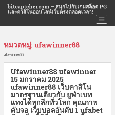
S
bitcaptcher.com – สนุกไปกับเกมสล็อต PG
k
และคาสิโนออนไลน์เว็บตรงตลอดเวลา!
i
TOGGLE
p
t
o
m
หมวดหมู่:
ufawinner88
a
i
ufawinner88
n
c
o
Ufawinner88 ufawinner
n
15 มกราคม 2025
t
ufawinner88 เว็บคาสิโน
e
n
มาตรฐานเดียวกับ ยูฟ่าเบท
t
แทงได้ทุกลีกทั่วโลก คุณภาพ
คับจอ เว็บบอลอันดับ 1 ufabet