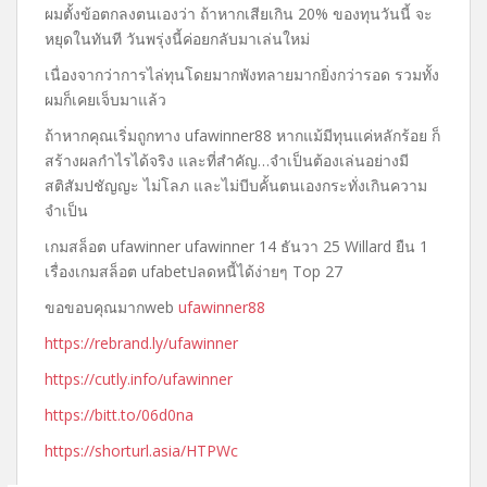
ผมตั้งข้อตกลงตนเองว่า ถ้าหากเสียเกิน 20% ของทุนวันนี้ จะ
หยุดในทันที วันพรุ่งนี้ค่อยกลับมาเล่นใหม่
เนื่องจากว่าการไล่ทุนโดยมากพังทลายมากยิ่งกว่ารอด รวมทั้ง
ผมก็เคยเจ็บมาแล้ว
ถ้าหากคุณเริ่มถูกทาง ufawinner88 หากแม้มีทุนแค่หลักร้อย ก็
สร้างผลกำไรได้จริง และที่สำคัญ…จำเป็นต้องเล่นอย่างมี
สติสัมปชัญญะ ไม่โลภ และไม่บีบคั้นตนเองกระทั่งเกินความ
จำเป็น
เกมสล็อต ufawinner ufawinner 14 ธันวา 25 Willard ยืน 1
เรื่องเกมสล็อต ufabetปลดหนี้ได้ง่ายๆ Top 27
ขอขอบคุณมากweb
ufawinner88
https://rebrand.ly/ufawinner
https://cutly.info/ufawinner
https://bitt.to/06d0na
https://shorturl.asia/HTPWc