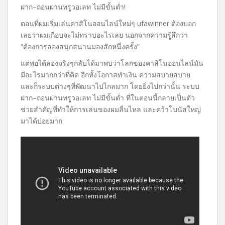
ฝาก–ถอนผ่านทรูวอเลท ไม่มีขั้นต่ำ!
ตอนที่ผมเริ่มเล่นคาสิโนออนไลน์ใหม่ๆ ufawinner ต้องบอก
เลยว่าผมเกือบจะไม่ทราบอะไรเลย นอกจากความรู้สึกว่า
“ต้องการลองสนุกสนานมองสักหนึ่งครั้ง”
แต่พอได้ลองจริงๆกลับได้มาพบว่าโลกของคาสิโนออนไลน์มัน
มีอะไรมากกว่าที่คิด อีกทั้งโอกาสทำเงิน ความสบายสบาย
และก็ระบบต่างๆที่พัฒนาไปไกลมาก โดยยิ่งไปกว่านั้น ระบบ
ฝาก–ถอนผ่านทรูวอเลท ไม่มีขั้นต่ำ ที่ในตอนนี้กลายเป็นตัว
ช่วยสำคัญที่ทำให้การเล่นของผมลื่นไหล และคว้าโบนัสใหญ่
มาได้บ่อยมาก