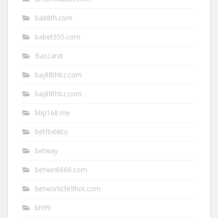
ba88th.com
babet555.com
Baccarat
baj88thbz.com
baj88thbz.com
bbp168.me
betflixtikto
betway
betwin6666.com
betworld369hot.com
bh99