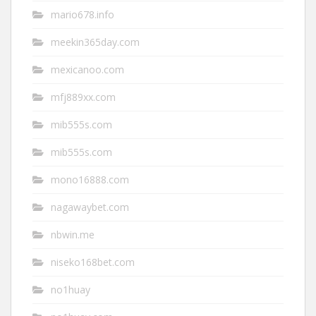
mario678.info
meekin365day.com
mexicanoo.com
mfj889xx.com
mib555s.com
mib555s.com
mono16888.com
nagawaybet.com
nbwin.me
niseko168bet.com
no1huay