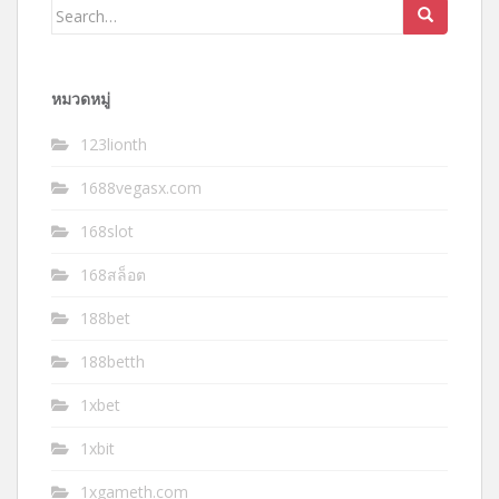
Search
for:
หมวดหมู่
123lionth
1688vegasx.com
168slot
168สล็อต
188bet
188betth
1xbet
1xbit
1xgameth.com