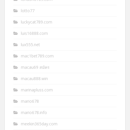
lotto77
luckycat789.com
luis16888.com
lux555.net
mac1bet789.com
macau69 สมัคร
macau888.win
marinapluss.com
mario678
mario678.info
meekin365day.com