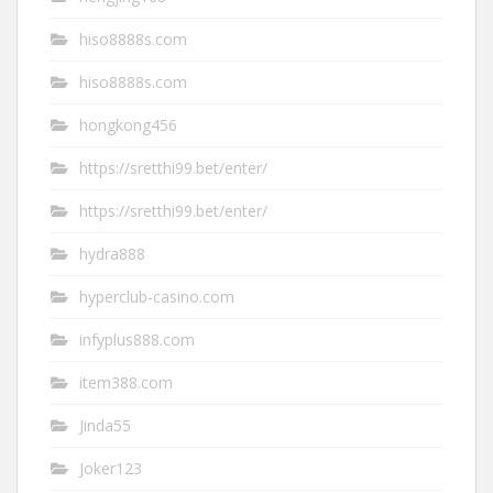
hiso8888s.com
hiso8888s.com
hongkong456
https://sretthi99.bet/enter/
https://sretthi99.bet/enter/
hydra888
hyperclub-casino.com
infyplus888.com
item388.com
Jinda55
Joker123