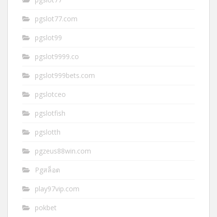
pgslot77.com
pgslot99
pgslot9999.co
pgslot999bets.com
pgslotceo
pgslotfish
pgslotth
pgzeus88win.com
Pgสล็อต
play97vip.com
pokbet