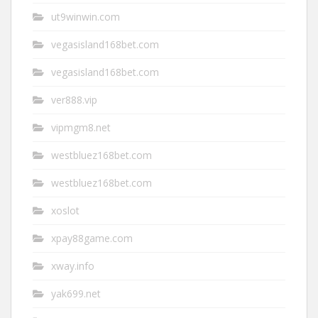
ut9winwin.com
vegasisland168bet.com
vegasisland168bet.com
ver888.vip
vipmgm8.net
westbluez168bet.com
westbluez168bet.com
xoslot
xpay88game.com
xway.info
yak699.net