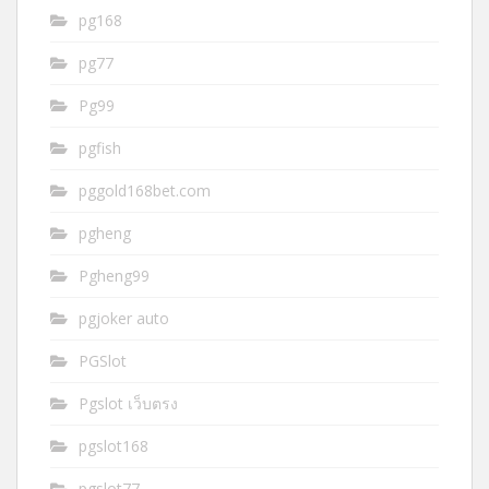
pg168
pg77
Pg99
pgfish
pggold168bet.com
pgheng
Pgheng99
pgjoker auto
PGSlot
Pgslot เว็บตรง
pgslot168
pgslot77