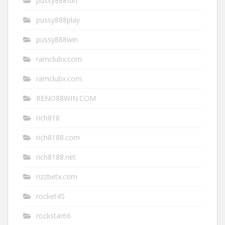
pussy888fun
pussy888play
pussy888win
ramclubx.com
ramclubx.com
RENO88WIN.COM
rich818
rich8188.com
rich8188.net
rizzbetx.com
rocket45
rockstar66