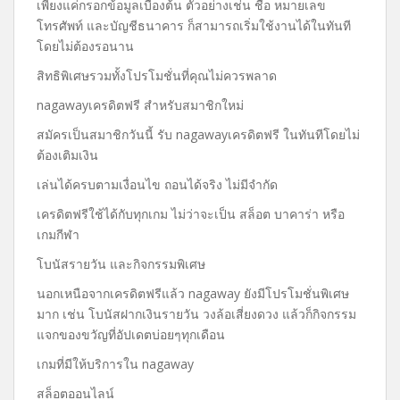
เพียงแค่กรอกข้อมูลเบื้องต้น ตัวอย่างเช่น ชื่อ หมายเลข
โทรศัพท์ และบัญชีธนาคาร ก็สามารถเริ่มใช้งานได้ในทันที
โดยไม่ต้องรอนาน
สิทธิพิเศษรวมทั้งโปรโมชั่นที่คุณไม่ควรพลาด
nagawayเครดิตฟรี สำหรับสมาชิกใหม่
สมัครเป็นสมาชิกวันนี้ รับ nagawayเครดิตฟรี ในทันทีโดยไม่
ต้องเติมเงิน
เล่นได้ครบตามเงื่อนไข ถอนได้จริง ไม่มีจำกัด
เครดิตฟรีใช้ได้กับทุกเกม ไม่ว่าจะเป็น สล็อต บาคาร่า หรือ
เกมกีฬา
โบนัสรายวัน และกิจกรรมพิเศษ
นอกเหนือจากเครดิตฟรีแล้ว nagaway ยังมีโปรโมชั่นพิเศษ
มาก เช่น โบนัสฝากเงินรายวัน วงล้อเสี่ยงดวง แล้วก็กิจกรรม
แจกของขวัญที่อัปเดตบ่อยๆทุกเดือน
เกมที่มีให้บริการใน nagaway
สล็อตออนไลน์