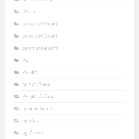
p2vvip
pananthai99.com
pananthai99.com
paramax1688.info
PG
PG Slot
pg slot เว็บตรง
PG Slot เว็บใหม่
pg SuperGame
pg สล็อต
pg เว็บตรง