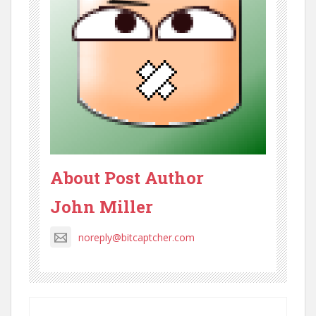
About Post Author
John Miller
noreply@bitcaptcher.com