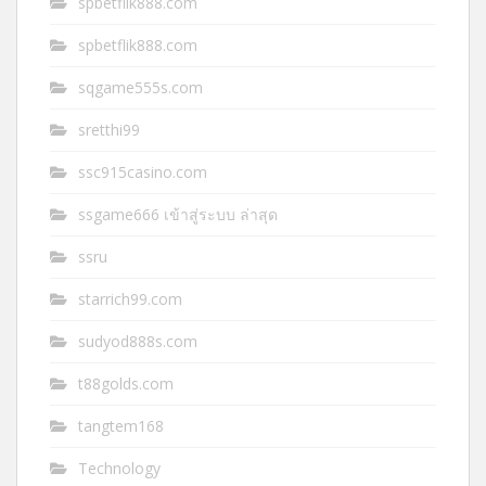
spbetflik888.com
spbetflik888.com
sqgame555s.com
sretthi99
ssc915casino.com
ssgame666 เข้าสู่ระบบ ล่าสุด
ssru
starrich99.com
sudyod888s.com
t88golds.com
tangtem168
Technology