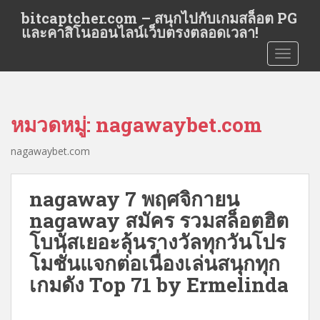
S
bitcaptcher.com – สนุกไปกับเกมสล็อต PG
k
และคาสิโนออนไลน์เว็บตรงตลอดเวลา!
i
TOGGLE
p
t
o
m
หมวดหมู่:
nagawaybet.com
a
i
nagawaybet.com
n
c
o
nagaway 7 พฤศจิกายน
n
nagaway สมัคร รวมสล็อตฮิต
t
โบนัสเยอะลุ้นรางวัลทุกวันโปร
e
n
โมชั่นแจกต่อเนื่องเล่นสนุกทุก
t
เกมดัง Top 71 by Ermelinda