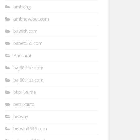
ambking
ambnovabet.com
ba88th.com
babet555.com
Baccarat
baj88thbz.com
baj88thbz.com
bbp168.me
betflixtikto
betway
betwin6666.com