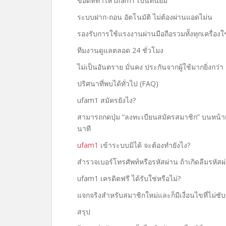
ข้อดีที่ทำให้ ufam1 เป็นที่นิยม
ระบบฝาก-ถอน อัตโนมัติ ไม่ต้องผ่านแอดไม่น
รองรับการใช้แรงงานผ่านมือถือรวมทั้งทุกเครื่องใ
ทีมงานดูแลตลอด 24 ชั่วโมง
ไม่เป็นอันตราย มั่นคง ประกันจากผู้ใช้มากยิ่งกว
ปริศนาที่พบได้ทั่วไป (FAQ)
ufam1 สมัครยังไง?
สามารถกดปุ่ม “ลงทะเบียนสมัครสมาชิก” บนหน้าเ
นาที
ufam1
เข้าระบบมิได้ จะต้องทำยังไง?
สำรวจเบอร์โทรศัพท์หรือรหัสผ่าน ถ้าเกิดลืมรหัสผ่า
ufam1 เครดิตฟรี ได้รับใช่หรือไม่?
แจกจริงสำหรับสมาชิกใหม่และก็มีเงื่อนไขที่ไม่ซับ
สรุป