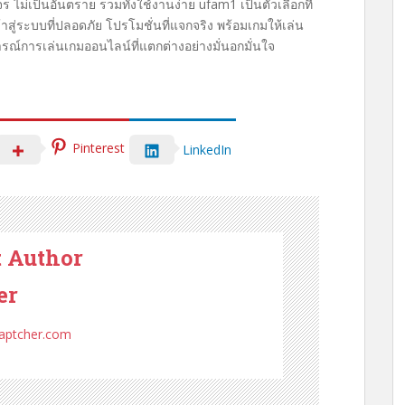
ไม่เป็นอันตราย รวมทั้งใช้งานง่าย ufam1 เป็นตัวเลือกที่
สู่ระบบที่ปลอดภัย โปรโมชั่นที่แจกจริง พร้อมเกมให้เล่น
การณ์การเล่นเกมออนไลน์ที่แตกต่างอย่างมั่นอกมั่นใจ
Pinterest
LinkedIn
t Author
er
aptcher.com