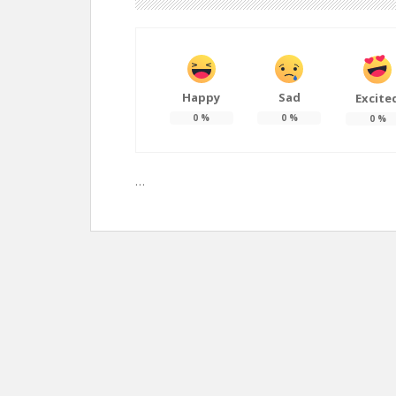
Happy
Sad
Excite
0
%
0
%
0
%
…