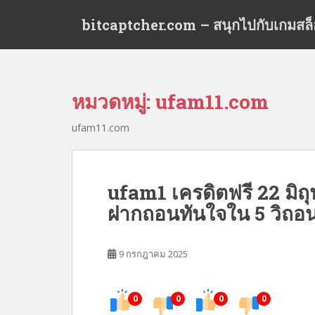
S
bitcaptcher.com – สนุกไปกับเกมสล
k
i
p
t
o
หมวดหมู่:
ufam11.com
m
a
ufam11.com
i
n
c
o
ufam1 เครดิตฟรี 22 มิถ
n
ฝากถอนทันใจใน 5 วิถอน
t
e
n
9 กรกฎาคม 2025
t
0
0
0
0