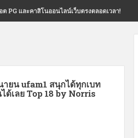
็อต PG และคาสิโนออนไลน์เว็บตรงตลอดเวลา!
ุนายน ufam1 สนุกได้ทุกเบท
ได้เลย Top 18 by Norris