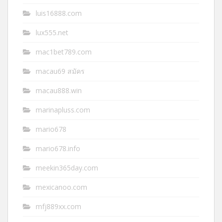
luis16888.com
lux555.net
mac1bet789.com
macau69 สมัคร
macau888.win
marinapluss.com
mario678
mario678.info
meekin365day.com
mexicanoo.com
mfj889xx.com