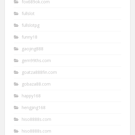
fox689ok.com
fullslot
fullslotpg
funny18
gaojing888
gem99ths.com
goatza888fin.com
gobaza88.com
happy168
hengjing168
hiso8888s.com
hiso8888s.com