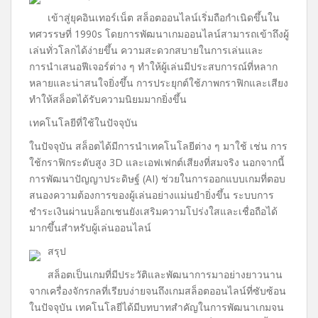
เข้าสู่ยุคอินเทอร์เน็ต สล็อตออนไลน์เริ่มถือกำเนิดขึ้นใน
ทศวรรษที่ 1990s โดยการพัฒนาเกมออนไลน์สามารถเข้าถึงผู้
เล่นทั่วโลกได้ง่ายขึ้น ความสะดวกสบายในการเล่นและ
การนำเสนอฟีเจอร์ต่าง ๆ ทำให้ผู้เล่นมีประสบการณ์ที่หลาก
หลายและน่าสนใจยิ่งขึ้น การประยุกต์ใช้ภาพกราฟิกและเสียง
ทำให้สล็อตได้รับความนิยมมากยิ่งขึ้น
เทคโนโลยีที่ใช้ในปัจจุบัน
ในปัจจุบัน สล็อตได้มีการนำเทคโนโลยีต่าง ๆ มาใช้ เช่น การ
ใช้กราฟิกระดับสูง 3D และเอฟเฟกต์เสียงที่สมจริง นอกจากนี้
การพัฒนาปัญญาประดิษฐ์ (AI) ช่วยในการออกแบบเกมที่ตอบ
สนองความต้องการของผู้เล่นอย่างแม่นยำยิ่งขึ้น ระบบการ
ชำระเงินผ่านบล็อกเชนยังเสริมความโปร่งใสและเชื่อถือได้
มากขึ้นสำหรับผู้เล่นออนไลน์
สรุป
สล็อตเป็นเกมที่มีประวัติและพัฒนาการมาอย่างยาวนาน
จากเครื่องจักรกลที่เรียบง่ายจนถึงเกมสล็อตออนไลน์ที่ซับซ้อน
ในปัจจุบัน เทคโนโลยีได้มีบทบาทสำคัญในการพัฒนาเกมจน