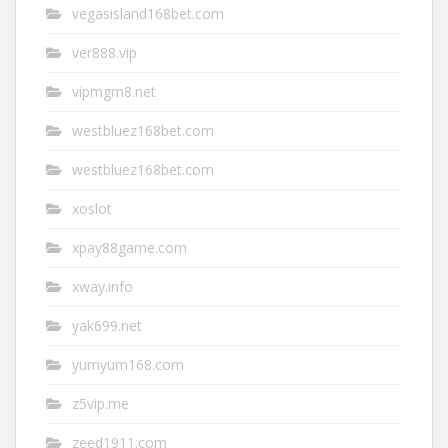
vegasisland168bet.com
ver888.vip
vipmgm8.net
westbluez168bet.com
westbluez168bet.com
xoslot
xpay88game.com
xway.info
yak699.net
yumyum168.com
z5vip.me
zeed1911.com