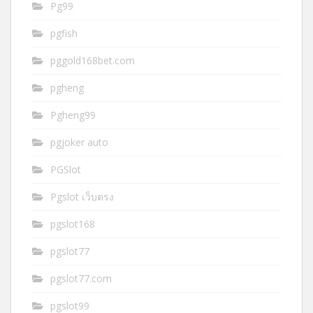
Pg99
pgfish
pggold168bet.com
pgheng
Pgheng99
pgjoker auto
PGSlot
Pgslot เว็บตรง
pgslot168
pgslot77
pgslot77.com
pgslot99