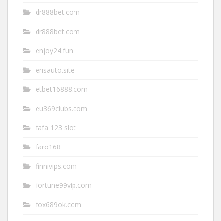
dr888bet.com
dr888bet.com
enjoy24.fun
erisauto.site
etbet16888.com
eu369clubs.com
fafa 123 slot
faro168
finnivips.com
fortune99vip.com
fox689ok.com