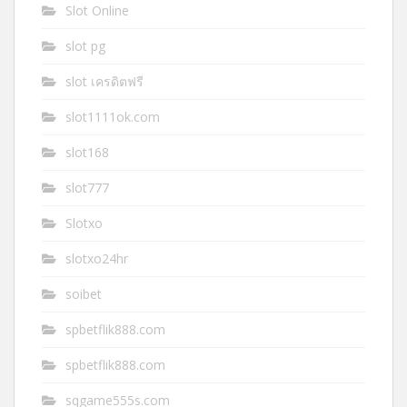
Slot Online
slot pg
slot เครดิตฟรี
slot1111ok.com
slot168
slot777
Slotxo
slotxo24hr
soibet
spbetflik888.com
spbetflik888.com
sqgame555s.com