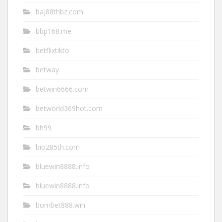
baj88thbz.com
bbp168.me
betflixtikto
betway
betwin6666.com
betworld369hot.com
bh99
bio285th.com
bluewin8888.info
bluewin8888.info
bombet888.win