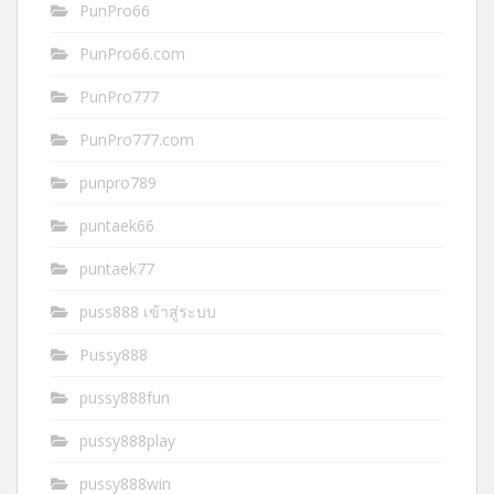
PunPro66
PunPro66.com
PunPro777
PunPro777.com
punpro789
puntaek66
puntaek77
puss888 เข้าสู่ระบบ
Pussy888
pussy888fun
pussy888play
pussy888win