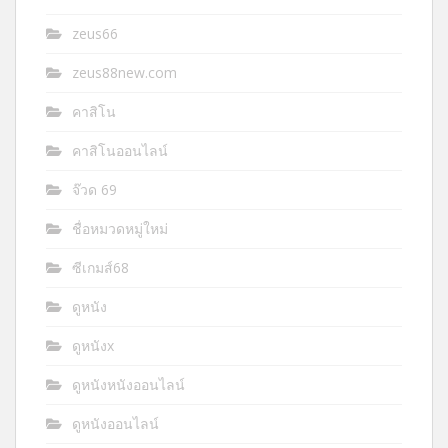
zeus66
zeus88new.com
คาสิโน
คาสิโนออนไลน์
จ๊วด 69
ชื่อหมวดหมู่ใหม่
ซีเกมส์68
ดูหนัง
ดูหนังx
ดูหนังหนังออนไลน์
ดูหนังออนไลน์