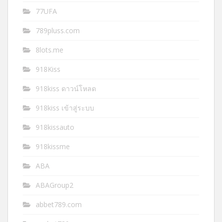
77UFA
789pluss.com
8lots.me
918Kiss
918kiss ดาวน์โหลด
918kiss เข้าสู่ระบบ
918kissauto
918kissme
ABA
ABAGroup2
abbet789.com