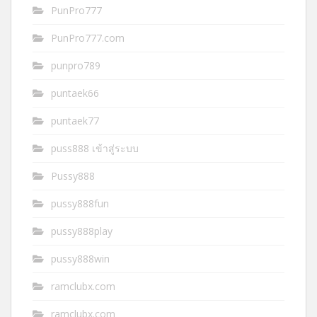
PunPro777
PunPro777.com
punpro789
puntaek66
puntaek77
puss888 เข้าสู่ระบบ
Pussy888
pussy888fun
pussy888play
pussy888win
ramclubx.com
ramclubx.com