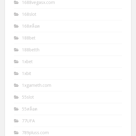
1688vegasx.com
168slot
168สล็อต
188bet
188betth
1xbet
1xbit
1xgameth.com
55slot
55สล็อต
77UFA
789pluss.com