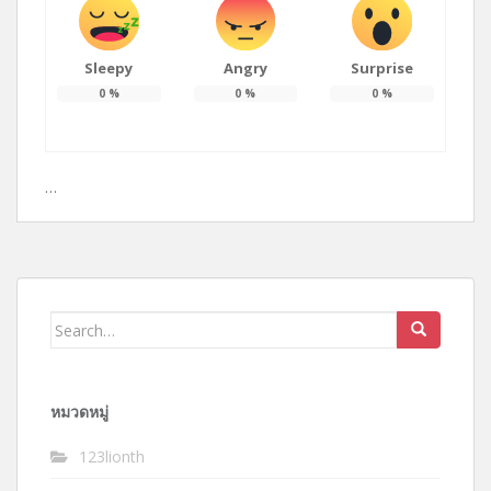
Sleepy
Angry
Surprise
0
%
0
%
0
%
…
Search
for:
หมวดหมู่
123lionth