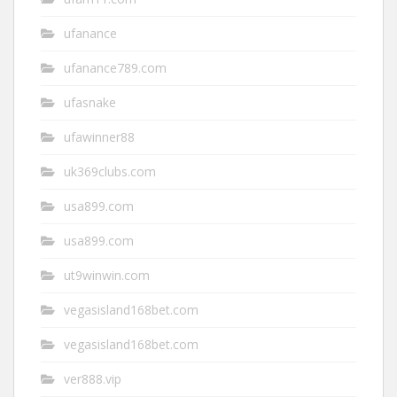
ufanance
ufanance789.com
ufasnake
ufawinner88
uk369clubs.com
usa899.com
usa899.com
ut9winwin.com
vegasisland168bet.com
vegasisland168bet.com
ver888.vip