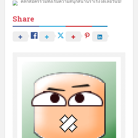
คลิกสมัครรวมทั้งเริ่มความสนุกสนานร่าเริงได้เลยวันนี้!
Share