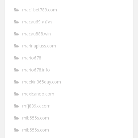
mac1bet789.com
macau69 สมัคร
macau888.win
marinapluss.com
mario678
mario678.info
meekin365day.com
mexicanoo.com
mfj889xx.com
mib555s.com
mib555s.com