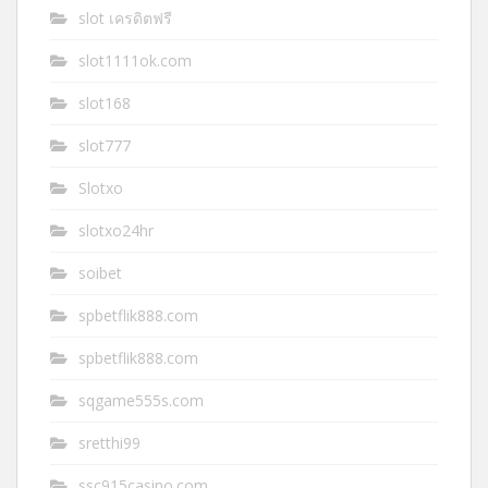
slot เครดิตฟรี
slot1111ok.com
slot168
slot777
Slotxo
slotxo24hr
soibet
spbetflik888.com
spbetflik888.com
sqgame555s.com
sretthi99
ssc915casino.com