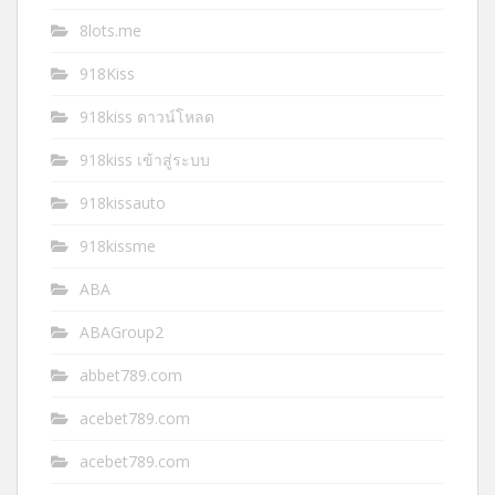
8lots.me
918Kiss
918kiss ดาวน์โหลด
918kiss เข้าสู่ระบบ
918kissauto
918kissme
ABA
ABAGroup2
abbet789.com
acebet789.com
acebet789.com