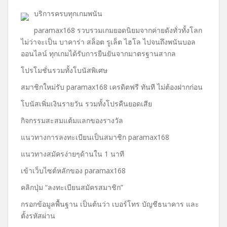
บริการครบทุกเกมพนัน
paramax168 รวบรวมเกมยอดนิยมจากค่ายดังทั่วทั้งโลก
ไม่ว่าจะเป็น บาคาร่า สล็อต รูเล็ต ไฮโล ไปจนถึงพนันบอล
ออนไลน์ ทุกเกมได้รับการยืนยันจากมาตรฐานสากล
โปรโมชั่นรวมทั้งโบนัสพิเศษ
สมาชิกใหม่รับ paramax168 เครดิตฟรี ทันที ไม่ต้องฝากก่อน
โบนัสเพิ่มเงินรายวัน รวมทั้งโปรคืนยอดเสีย
กิจกรรมสะสมแต้มแลกของรางวัล
แนวทางการลงทะเบียนเป็นสมาชิก paramax168
แนวทางสมัครง่ายๆด้านใน 1 นาที
เข้าเว็บไซต์หลักของ paramax168
คลิกปุ่ม “ลงทะเบียนสมัครสมาชิก”
กรอกข้อมูลพื้นฐาน เป็นต้นว่า เบอร์โทร บัญชีธนาคาร และ
ตั้งรหัสผ่าน