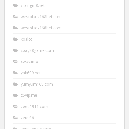
vipmgm8.net
westbluez168bet.com
westbluez168bet.com
xoslot
xpay88game.com
xway.info
yak699.net
yumyum168.com
z5vip.me
zeed1911.com
zeus66
zeus88new.com