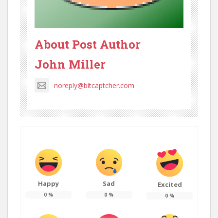
About Post Author
John Miller
noreply@bitcaptcher.com
Happy
Sad
Excited
0
%
0
%
0
%