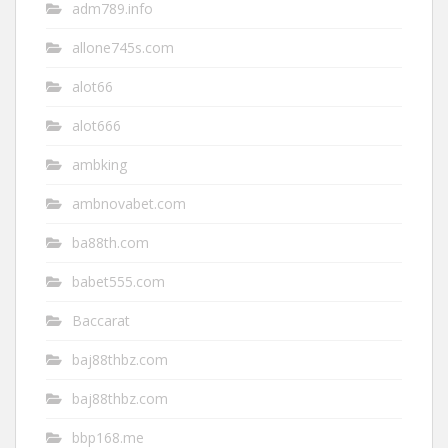
adm789.info
allone745s.com
alot66
alot666
ambking
ambnovabet.com
ba88th.com
babet555.com
Baccarat
baj88thbz.com
baj88thbz.com
bbp168.me