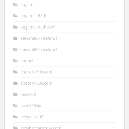
sagame
sagame168th
sagame168th.com
sawan888 เครดิตฟรี
sawan888 เครดิตฟรี
sbobet
sbotop1688.com
sbotop1688.com
sexy168
sexy168vip
sexyauto168
sexybaccarat168.com