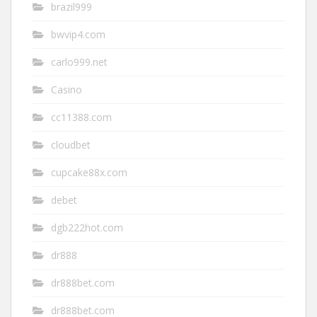
brazil999
bwvip4.com
carlo999.net
Casino
cc11388.com
cloudbet
cupcake88x.com
debet
dgb222hot.com
dr888
dr888bet.com
dr888bet.com