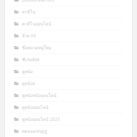
คาสิโน
คาสิโนออนไลน์
จ๊วด 69
ชื่อหมวดหมู่ใหม่
ซีเกมส์68
ดูหนัง
ดูหนังx
ดูหนังหนังออนไลน์
ดูหนังออนไลน์
ดูหนังออนไลน์ 2023
ทดลองเล่นpg