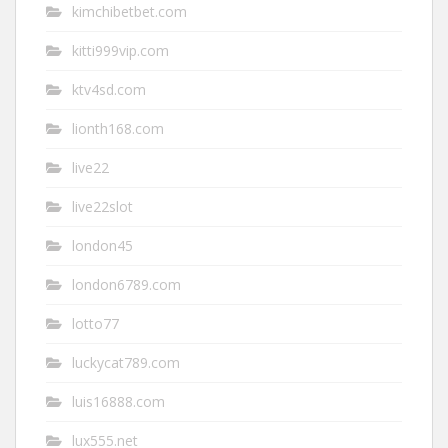
kimchibetbet.com
kitti999vip.com
ktv4sd.com
lionth168.com
live22
live22slot
london45
london6789.com
lotto77
luckycat789.com
luis16888.com
lux555.net