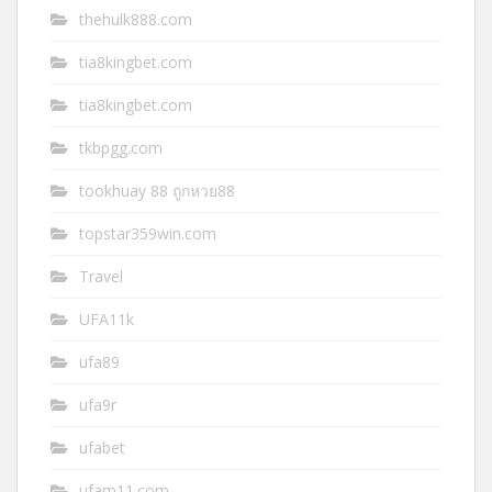
thehulk888.com
tia8kingbet.com
tia8kingbet.com
tkbpgg.com
tookhuay 88 ถูกหวย88
topstar359win.com
Travel
UFA11k
ufa89
ufa9r
ufabet
ufam11.com