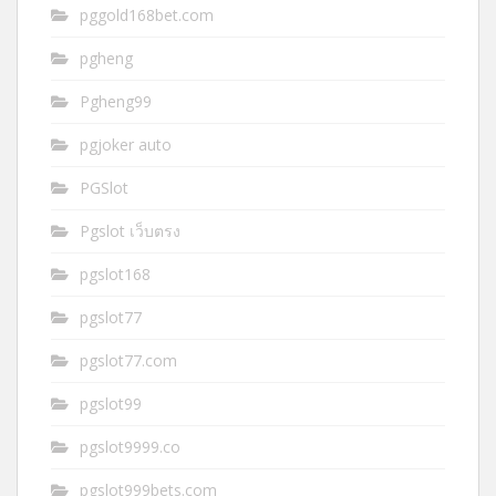
pggold168bet.com
pgheng
Pgheng99
pgjoker auto
PGSlot
Pgslot เว็บตรง
pgslot168
pgslot77
pgslot77.com
pgslot99
pgslot9999.co
pgslot999bets.com