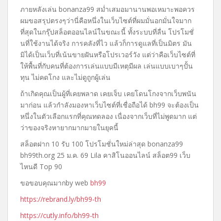
ภายหลังเล่น bonanza99 สม่ำเสมอมานานพอเหมาะพอควร
ผมขอสรุปตรงๆว่านี่คือหนึ่งในเว็บไซต์ที่ผมมั่นอกมั่นใจมาก
ที่สุดในกรุ๊ปสล็อตออนไลน์ในขณะนี้ ทั้งระบบที่ลื่น โปรโมชั่
นที่ใช้งานได้จริง การคลังที่ไว แล้วก็การดูแลที่เป็นมิตร มัน
มิได้เป็นเว็บที่เน้นขายฝันหรือโปรเวอร์วัง แต่ว่าคือเว็บไซต์ที่
ให้พื้นที่กับคนที่ต้องการเล่นแบบมีเหตุมีผล เล่นแบบเบาๆปั้น
ทุน ไม่คดโกง และไม่ดูถูกผู้เล่น
ถ้าเกิดคุณเป็นผู้ที่เคยพลาด เคยเจ็บ เคยโดนโกงจากเว็บพนัน
มาก่อน แล้วกำลังมองหาเว็บไซต์ที่เชื่อถือได้ bh99 จะต้องเป็น
หนึ่งในตัวเลือกแรกที่คุณทดลอง เนื่องจากเว็บที่ไม่พูดมาก แต่
ว่าของจริงหายากมากมายในยุคนี้
สล็อตฝาก 10 รับ 100 โปรโมชั่นใหม่ล่าสุด bonanza99
bh99th.org 25 ม.ค. 69 Lila คาสิโนออนไลน์ สล็อต99 เว็บ
ไหนดี Top 90
ขอขอบคุณมากby web
bh99
https://rebrand.ly/bh99-th
https://cutly.info/bh99-th