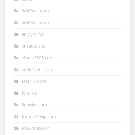
dr888bet.com
dr888bet.com
enjoy24.fun
erisauto.site
etbet16888.com
eu369clubs.com
fafa 123 slot
faro168
finnivips.com
fortune99vip.com
fox689ok.com