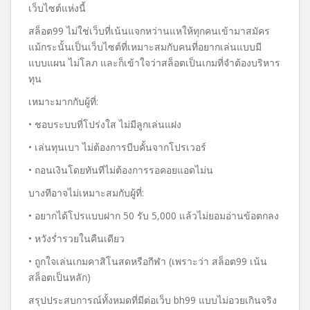
เว็บไซต์แห่งนี้
สล็อต99 ไม่ใช่เว็บที่เน้นแจกหว่านแหให้ทุกคนเข้ามาสมัคร
แม้กระนั้นเป็นเว็บไซต์ที่เหมาะสมกับคนที่อยากเล่นแบบมี
แบบแผน ไม่โลภ และก็เข้าใจว่าสล็อตเป็นเกมที่จำต้องบริหาร
ทุน
เหมาะมากกับผู้ที่:
• ชอบระบบที่โปร่งใส ไม่มีลูกเล่นแฝง
• เล่นทุนเบา ไม่ต้องการบีบคั้นจากโปรเวอร์
• ถอนเงินโดยทันทีไม่ต้องการรอคอยแอดไม่น
บางทีอาจไม่เหมาะสมกับผู้ที่:
• อยากได้โปรแบบฝาก 50 รับ 5,000 แล้วไม่ยอมอ่านข้อตกลง
• หวังร่ำรวยในคืนเดียว
• ถูกใจเล่นเกมคาสิโนสดหรือกีฬา (เพราะว่า สล็อต99 เน้น
สล็อตเป็นหลัก)
สรุปประสบการณ์ทั้งหมดที่มีต่อเว็บ bh99 แบบไม่อวยเกินจริง