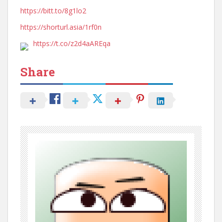
https://bitt.to/8g1lo2
https://shorturl.asia/1rf0n
https://t.co/z2d4aAREqa
Share