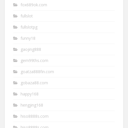
fox689ok.com
fullslot
fullslotpg
funny18
gaojing888
gem99ths.com
goatza888fin.com
gobaza88.com
happy168
hengjing168
hiso8888s.com
hiso8888s.com