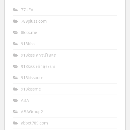
77UFA
789pluss.com
8lots.me
918Kiss
918kiss ดาวน์โหลด
918kiss เข้าสู่ระบบ
918kissauto
918kissme
ABA
ABAGroup2
abbet789.com