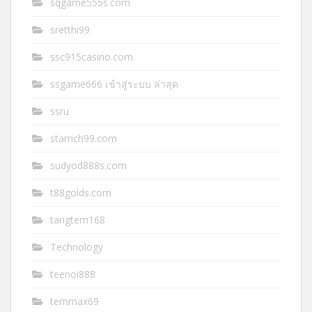
sqgame555s.com
sretthi99
ssc915casino.com
ssgame666 เข้าสู่ระบบ ล่าสุด
ssru
starrich99.com
sudyod888s.com
t88golds.com
tangtem168
Technology
teenoi888
temmax69