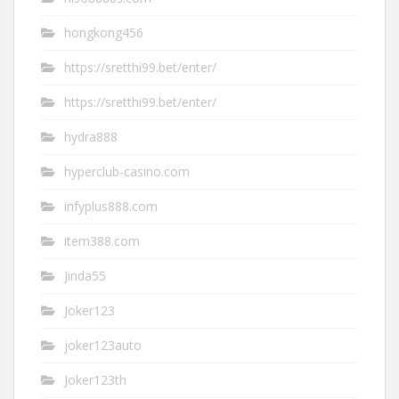
hongkong456
https://sretthi99.bet/enter/
https://sretthi99.bet/enter/
hydra888
hyperclub-casino.com
infyplus888.com
item388.com
Jinda55
Joker123
joker123auto
Joker123th