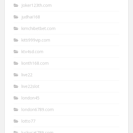
Joker123th.com
judhai168
kimchibetbet.com
kitti999vip.com
ktv4sd.com
lionth168.com
live22
live22slot
london45
london6789.com
lotto77
luckycat789.com