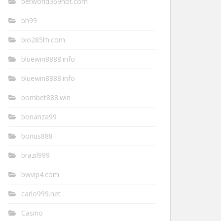
betworld369hot.com
bh99
bio285th.com
bluewin8888.info
bluewin8888.info
bombet888.win
bonanza99
bonus888
brazil999
bwvip4.com
carlo999.net
Casino