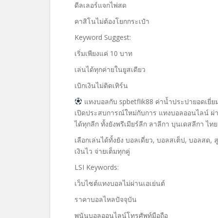
ดีลเลอร์แจกไพ่สด
คาสิโนไม่ต้องโยกกระเป๋า
Keyword Suggest:
เริ่มเพียงแค่ 10 บาท
เล่นได้ทุกค่ายในยูสเดียว
เบิกเงินไม่ติดเทิร์น
แทงบอลกับ spbetflik88 ค่าน้ำประปายอดเยี่ยม เ
เปิดประสบการณ์ใหม่กับการ แทงบอลออนไลน์ ผ่านร
ได้ทุกลีก ทั้งยังพรีเมียร์ลีก ลาลีกา บุนเดสลีกา 
เลือกเล่นได้ทั้งยัง บอลเดี่ยว, บอลสเต็ป, บอลสด, 
เงินไว จ่ายเต็มทุกคู่
LSI Keywords:
เว็บไซต์แทงบอลไม่ผ่านเอเย่นต์
ราคาบอลไหลปัจจุบัน
พนันบอลออนไลน์โทรศัพท์มือถือ