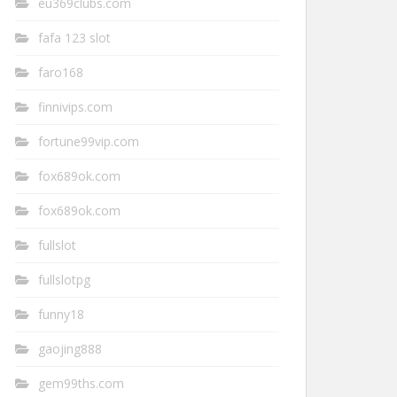
eu369clubs.com
fafa 123 slot
faro168
finnivips.com
fortune99vip.com
fox689ok.com
fox689ok.com
fullslot
fullslotpg
funny18
gaojing888
gem99ths.com