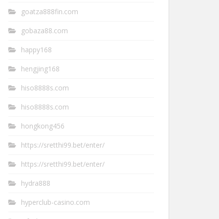
goatza888fin.com
gobaza88.com
happy168
hengjing168
hiso8888s.com
hiso8888s.com
hongkong456
https://sretthi99.bet/enter/
https://sretthi99.bet/enter/
hydra888
hyperclub-casino.com