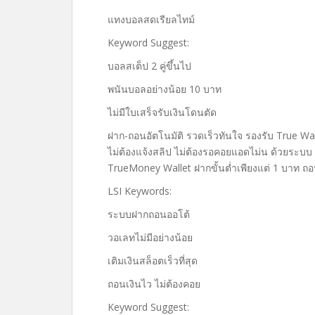
แทงบอลสดเรียลไทม์
Keyword Suggest:
บอลสเต็ป 2 คู่ขึ้นไป
พนันบอลอย่างน้อย 10 บาท
ไม่มีใบเสร็จรับเงินโดนตัด
ฝาก-ถอนอัตโนมัติ รวดเร็วทันใจ รองรับ True Wal
ไม่ต้องแจ้งสลิป ไม่ต้องรอคอยแอดไม่น ด้วยระบบ
TrueMoney Wallet ฝากขั้นต่ำเพียงแต่ 1 บาท ถอน
LSI Keywords:
ระบบฝากถอนออโต้
วอเลทไม่มีอย่างน้อย
เติมเงินสล็อตเร็วที่สุด
ถอนเงินไว ไม่ต้องคอย
Keyword Suggest: