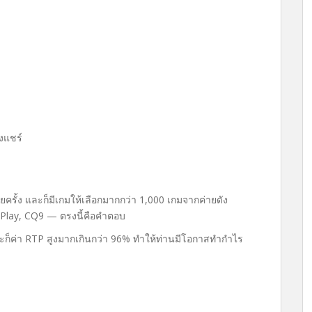
องแชร์
รั้ง และก็มีเกมให้เลือกมากกว่า 1,000 เกมจากค่ายดัง
 Play, CQ9 — ตรงนี้คือคำตอบ
ละก็ค่า RTP สูงมากเกินกว่า 96% ทำให้ท่านมีโอกาสทำกำไร