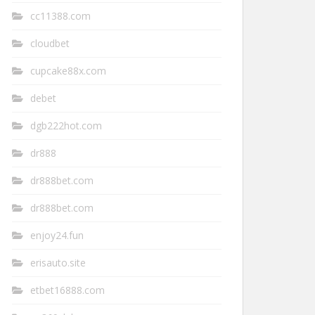
cc11388.com
cloudbet
cupcake88x.com
debet
dgb222hot.com
dr888
dr888bet.com
dr888bet.com
enjoy24.fun
erisauto.site
etbet16888.com