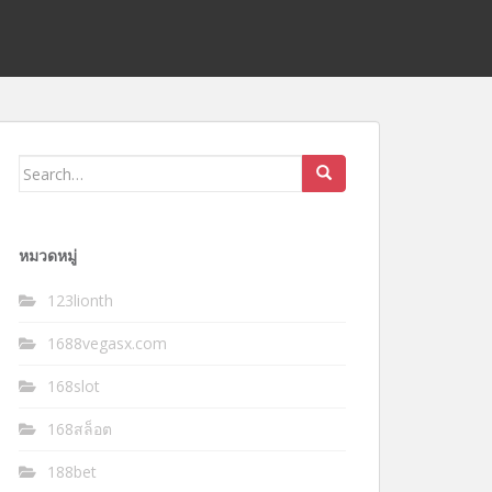
Search
for:
หมวดหมู่
123lionth
1688vegasx.com
168slot
168สล็อต
188bet