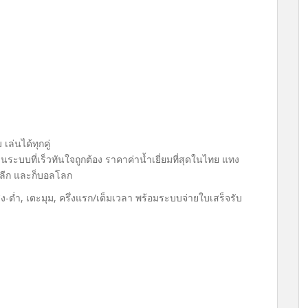
ล่นได้ทุกคู่
ะบบที่เร็วทันใจถูกต้อง ราคาค่าน้ำเยี่ยมที่สุดในไทย แทง
ไทยลีก และก็บอลโลก
สูง-ต่ำ, เตะมุม, ครึ่งแรก/เต็มเวลา พร้อมระบบจ่ายใบเสร็จรับ