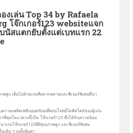
ดลองเล่น Top 34 by Rafaela
rg โจ๊กเกอร์123 websiteแจก
 โบนัสแตกยับตั้งแต่เบทแรก 22
ne
าพสูง เต็มไปด้วยเกมที่หลากหลายและฟีเจอร์พิเศษที่น่า
บความเพลิดเพลินยอดนิยมที่ตอบโจทย์ไลฟ์สไตล์ของผู้เล่น
าที่สุดในแวดวงนี้เป็น โจ๊กเกอร์123 ซึ่งได้รับความนิยม
ฒนาเกมโจ๊กเกอร์123ที่มีคุณภาพสูง และฟีเจอร์พิเศษ
นเต้น รวมทั้งคุ้มค่า