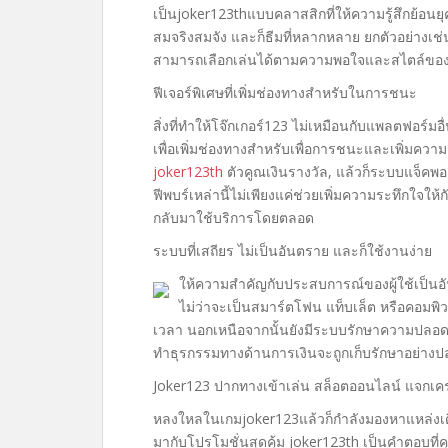
เป็นjoker123thแบบคลาสสิกที่ให้ความรู้สึกย้อนยุ
สมจริงสมจัง และก็ธีมที่หลากหลาย ยกตัวอย่างเช่
สามารถเลือกเล่นได้ตามความพอใจและสไตล์ของต
ฟีเจอร์พิเศษที่เพิ่มช่องทางสำหรับในการชนะ
สิ่งที่ทำให้โจ๊กเกอร์123 ไม่เหมือนกับแพลตฟอร์มอ
เพื่อเพิ่มช่องทางสำหรับเพื่อการชนะและเพิ่มความ
joker123th
ตัวคูณเงินรางวัล, แล้วก็ระบบแจ็คพ
ฟีพบร์เหล่านี้ไม่เพียงแค่ช่วยเพิ่มความระทึกใจให้กับ
กลับมาใช้บริการโดยตลอด
ระบบที่เสถียร ไม่เป็นอันตราย และก็ใช้งานง่าย
ให้ความสำคัญกับประสบการณ์ของผู้ใช้เป็นอันด
ไม่ว่าจะเป็นสมาร์ตโฟน แท็บเล็ต หรือคอมพิวเต
เวลา นอกเหนือจากนั้นยังมีระบบรักษาความปลอดภั
ทำธุรกรรมทางด้านการเงินจะถูกเก็บรักษาอย่างป
Joker123 ปากทางเข้าเล่น สล็อตออนไลน์ แจกเครดิ
หลงใหลในเกมjoker123แล้วก็กำลังมองหาแหล่งเดิมพ
มากับโปรโมชั่นสุดคุ้ม joker123th เป็นคำตอบที