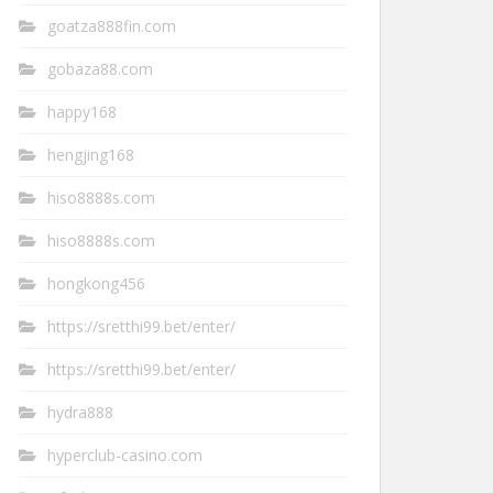
goatza888fin.com
gobaza88.com
happy168
hengjing168
hiso8888s.com
hiso8888s.com
hongkong456
https://sretthi99.bet/enter/
https://sretthi99.bet/enter/
hydra888
hyperclub-casino.com