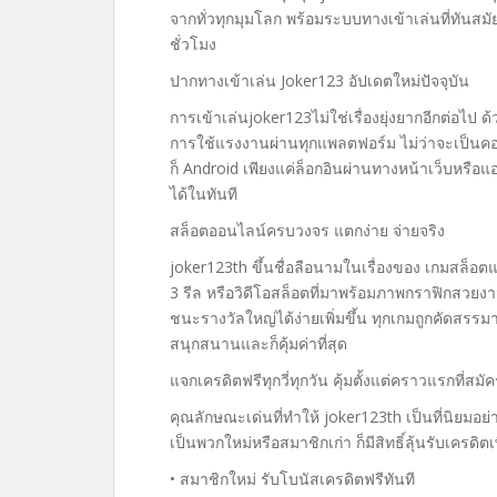
จากทั่วทุกมุมโลก พร้อมระบบทางเข้าเล่นที่ทันส
ชั่วโมง
ปากทางเข้าเล่น Joker123 อัปเดตใหม่ปัจจุบัน
การเข้าเล่นjoker123ไม่ใช่เรื่องยุ่งยากอีกต่อไป ด้
การใช้แรงงานผ่านทุกแพลตฟอร์ม ไม่ว่าจะเป็นคอมพิ
ก็ Android เพียงแค่ล็อกอินผ่านทางหน้าเว็บหรือ
ได้ในทันที
สล็อตออนไลน์ครบวงจร แตกง่าย จ่ายจริง
joker123th ขึ้นชื่อลือนามในเรื่องของ เกมสล็อตแ
3 รีล หรือวิดีโอสล็อตที่มาพร้อมภาพกราฟิกสวยงาม 
ชนะรางวัลใหญ่ได้ง่ายเพิ่มขึ้น ทุกเกมถูกคัดสรรม
สนุกสนานและก็คุ้มค่าที่สุด
แจกเครดิตฟรีทุกวี่ทุกวัน คุ้มตั้งแต่คราวแรกที่สมั
คุณลักษณะเด่นที่ทำให้ joker123th เป็นที่นิยมอย่า
เป็นพวกใหม่หรือสมาชิกเก่า ก็มีสิทธิ์ลุ้นรับเครดิต
• สมาชิกใหม่ รับโบนัสเครดิตฟรีทันที