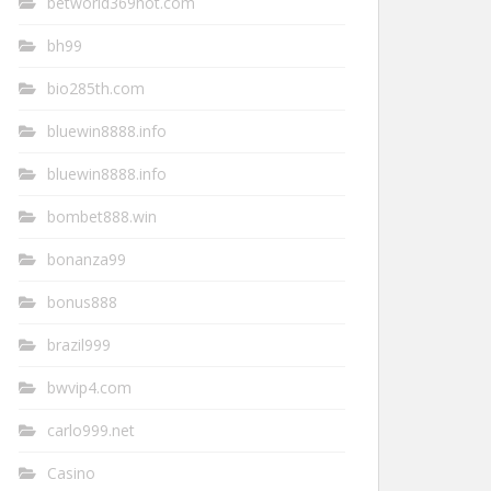
betworld369hot.com
bh99
bio285th.com
bluewin8888.info
bluewin8888.info
bombet888.win
bonanza99
bonus888
brazil999
bwvip4.com
carlo999.net
Casino