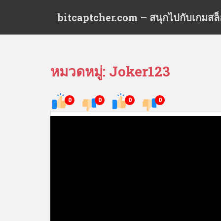
S
bitcaptcher.com – สนุกไปกับเกมสล
k
i
p
t
o
หมวดหมู่:
Joker123
m
a
i
0
0
0
0
n
c
o
n
t
e
n
t