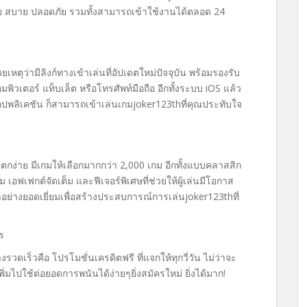
มัย สบาย ปลอดภัย รวมทั้งสามารถเข้าใช้งานได้ตลอด 24
วยเหตุว่ามีลิงก์ทางเข้าเล่นที่อัปเดตใหม่ปัจจุบัน พร้อมรองรับ
วเตอร์ แท็บเล็ต หรือโทรศัพท์มือถือ อีกทั้งระบบ iOS แล้ว
แอปพลิเคชัน ก็สามารถเข้าเล่นเกมjoker123thที่คุณประทับใจ
ตกง่าย มีเกมให้เลือกมากกว่า 2,000 เกม อีกทั้งแบบคลาสสิก
เอฟเฟกต์จัดเต็ม และฟีเจอร์พิเศษที่ช่วยให้ผู้เล่นมีโอกาส
าอย่างยอดเยี่ยมเพื่อสร้างประสบการณ์การเล่นjoker123thที่
คร
งรวดเร็วคือ โปรโมชั่นเครดิตฟรี ที่แจกให้ทุกวี่วัน ไม่ว่าจะ
เพิ่มไปใช้ต่อยอดการพนันได้ง่ายๆยิ่งสมัครใหม่ ยิ่งได้มาก!