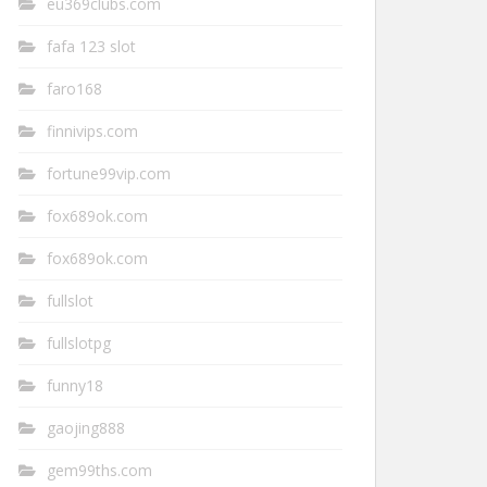
eu369clubs.com
fafa 123 slot
faro168
finnivips.com
fortune99vip.com
fox689ok.com
fox689ok.com
fullslot
fullslotpg
funny18
gaojing888
gem99ths.com