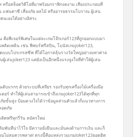
ค หรือสล็อตวิดีโอที่มาพร้อมกราฟิกงดงาม เสียงประกอบที่
น แฟนตาซี เสี่ยงภัย ผลไม้ หรืออารยธรรมโบราณ ผู้เล่น
นเองได้อย่างอิสระ
ื่น คือฟีเจอร์พิเศษในแต่ละเกมโจ๊กเกอร์123ที่ถูกออกแบบมา
เพลิดเพลิน เช่น ฟีพบร์ฟรีสปิน, โบนัสเกมjoker123,
อตแบบโปรเกรสซีฟ ที่ได้โอกาสลุ้นรางวัลใหญ่อย่างมหาศาล
ผู้เล่นjoker123 แต่ยังเป็นอีกหนึ่งแรงจูงใจที่ทำให้ผู้เล่น
ับแรกๆ ด้วยระบบที่เสถียร รองรับทุกเครื่องไม้เครื่องมือ
อร์ ทำให้ผู้เล่นสามารถเข้าถึงเกมjoker123ได้ทุกที่ทุก
ยขั้นสูง ป้อมดวงใจได้ว่าข้อมูลส่วนตัวแล้วก็แนวทางการ
ลอดภัย
ตฟรีทุกวี่วัน สมัครใหม่
ันที่น่าไว้ใจ มีความยั่งยืนและมั่นคงด้านการเงิน และก็
่คุณไม่สมควรพลาด! ตรงนี้คือแหล่งรวมเกมJoker123ยอดฮิต