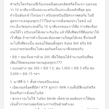
สำหรับใครกันแน่ที่เริ่มเล่นสล็อตเเครดิตฟรีครั้งแรก บอกเลย
ว่า 10 นาทีแรกนี่แหละนะครับเป็นประเด็นหลักที่สุด คุณ
จำเป็นต้องเข้าใจก่อนว่า สปินทุกสปินมีอิสรภาพต่อกัน ไม่มี
สูตรการเล่นpunpro777ใดสามารถล็อกผลประโยชน์ แม้
กระนั้นวัตถุประสงค์ใน 10 นาทีแรกของเราก็คือ การคัดเลือก
เกมให้ไว ปรับเบทให้เหมาะกับเงิน แล้วก็ดึงฟีพบร์ที่ดีออกมาให้
เร็วที่สุด ถ้าหากทำเป็นแตะต้องเพดานก็หยุดได้เลย ซึ่งก่อนที่
จะไปถึงที่ตรงนั้น ผมขอให้คุณตั้งสูตร Base Bet หรือ BB
แบบง่ายๆก่อนที่จะไปตะลุยกันครั้งละนาทีเลยขอรับ
• BB = ทุนเริ่มหารด้วย 200 เพื่อให้คุณได้จำนวนสปินที่พอ
เพียงให้ทดลองหลายเกมpunpro777
• แบบอย่าง: ทุน 300 = BB 1.5, ทุน 1,000 = BB 5 หรือ ทุน
3,000 = BB 15 ฯลฯ
1. นาทีที่ 0-1: ตั้งค่าก่อนสปินเสมอ
• เปิดเกมสล็อตที่มีค่า RTP สูงกว่า 96% รวมทั้งมีฟีเจอร์ฟรีส
ปินหรือการสั่งสมโบนัส
• พวกเราจะไม่ใช้ Turbo Mode เด็ดขาด ผมต้องการให้คุณ
เน้นย้ำการควบคุมจังหวะการสปินด้วยตัวเอง