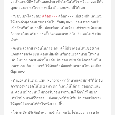
จะเป็นเกมที่มีฟรีสปินออกง่าย เข้าโบนัสได้ไว หรืออาจจะมีตัว
คูณสะสมอย่างใดอย่างหนึ่ง เลือกเกมพวกนี้ได้เลย
• ระบบเบทไต่ระดับ:
สล็อต777
สล็อต777 เมื่อเริ่มต้นเล่นเกม
ให้เบทต่ำสุดก่อนเสมอ เล่นไปเรื่อยๆ30-50 รอบ หากเกมเริ่ม
เข้าถึงฟรีสปินมากขึ้น ค่อยเพิ่มเบทไปเรื่อยแต่ว่าอย่าเพิ่มแบบ
ก้าวกระโจนครับ บางครั้งก็อาจจะจาก 2 ไป 3 และไป 5 เป็น
ลำดับ
• จังหวะเวลาสำหรับในการเล่น: ดูให้ดีว่าตอนไหนของเกม
แจกหลายครั้ง เช่น ตอนเที่ยงคืนหรือตอนเวลาบ่าย ให้ท่าน
เล่นในช่วงเวลาเหล่านั้น เล่นเป็นรอบ อย่าเล่นติดต่อกันเป็น
เวลานานเกิน 30 นาที ให้พักแล้วค่อยกลับมาเล่นใหม่จะเยี่ยม
ที่สุดขอรับ
• ทำยอดเทิร์นตามแผน: Punpro777 ถ้าหากเครดิตฟรีที่ได้รับ
ควรต้องทำยอดให้ได้ 2 เท่า คุณก็เล่นให้ได้ตามรอบก่อนเลย
นะครับ แม้กระนั้นไม่ต้องรีบถอน เพราะยังได้กำไรไม่มาก
เท่าไรนัก บางทีก็อาจจะแบ่งกลยุทธ์ทำเทิร์นเป็นรอบเพื่อช่วย
ให้คุณมีโอกาสได้กำไรจริงเยอะขึ้น
• ใช้เครดิตฟรีเพื่อทำความเข้าใจ: คนไม่ใช่น้อยอาจจะหวัง