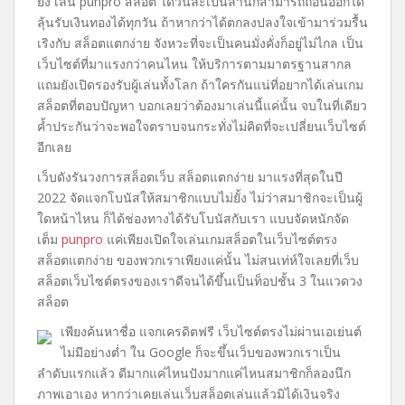
ยั้ง เล่น punpro สล็อต ได้วันละเป็นล้านก็สามารถถอนออกได้
ลุ้นรับเงินทองได้ทุกวัน ถ้าหากว่าได้ตกลงปลงใจเข้ามาร่วมรื้น
เริงกับ สล็อตแตกง่าย จังหวะที่จะเป็นคนมั่งคั่งก็อยู่ไม่ไกล เป็น
เว็บไซต์ที่มาแรงกว่าคนไหน ให้บริการตามมาตรฐานสากล
แถมยังเปิดรองรับผู้เล่นทั้งโลก ถ้าใครกันแน่ที่อยากได้เล่นเกม
สล็อตที่ตอบปัญหา บอกเลยว่าต้องมาเล่นนี้แค่นั้น จบในที่เดียว
ค้ำประกันว่าจะพอใจตราบจนกระทั่งไม่คิดที่จะเปลี่ยนเว็บไซต์
อีกเลย
เว็บดังรันวงการสล็อตเว็บ สล็อตแตกง่าย มาแรงที่สุดในปี
2022 จัดแจกโบนัสให้สมาชิกแบบไม่ยั้ง ไม่ว่าสมาชิกจะเป็นผู้
ใดหน้าไหน ก็ได้ช่องทางได้รับโบนัสกับเรา แบบจัดหนักจัด
เต็ม
punpro
แค่เพียงเปิดใจเล่นเกมสล็อตในเว็บไซต์ตรง
สล็อตแตกง่าย ของพวกเราเพียงแค่นั้น ไม่สนเท่ห์ใจเลยที่เว็บ
สล็อตเว็บไซต์ตรงของเราดีจนได้ขึ้นเป็นท็อปชั้น 3 ในแวดวง
สล็อต
เพียงค้นหาชื่อ แจกเครดิตฟรี เว็บไซต์ตรงไม่ผ่านเอเย่นต์
ไม่มีอย่างต่ำ ใน Google ก็จะขึ้นเว็บของพวกเราเป็น
ลำดับแรกแล้ว ดีมากแค่ไหนปังมากแค่ไหนสมาชิกก็ลองนึก
ภาพเอาเอง หากว่าเคยเล่นเว็บสล็อตเล่นแล้วมิได้เงินจริง