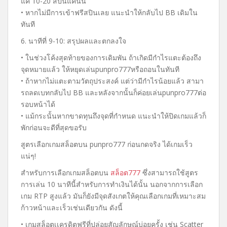
แค่ 10-20 สปินแค่นั้น
• หากไม่มีการเข้าฟรีสปินเลย แนะนำให้กลับไป BB เดิมใน
ทันที
6. นาทีที่ 9-10: สรุปผลและตกลงใจ
• ในช่วงโค้งสุดท้ายของการเดิมพัน ถ้าเกิดมีกำไรแตะต้องถึง
จุดหมายแล้ว ให้หยุดเล่นpunpro777หรือถอนในทันที
• ถ้าหากไม่แตะตามวัตถุประสงค์ แต่ว่ามีกำไรน้อยแล้ว สามา
รถลดเบทกลับไป BB และหลังจากนั้นก็ค่อยเล่นpunpro777ต่อ
รอบหน้าได้
• แม้กระนั้นหากขาดทุนถึงจุดที่กำหนด แนะนำให้ปิดเกมแล้วก็
พักก่อนจะดีที่สุดขอรับ
สูตรเลือกเกมสล็อตบน punpro777 ก่อนกดจริง ได้เกมเร็ว
แน่ๆ!
สำหรับการเลือกเกมสล็อตบน
สล็อต777
ซึ่งสามารถใช้สูตร
การเล่น 10 นาทีนี้สำหรับการทำเงินได้นั้น นอกจากการเลือก
เกม RTP สูงแล้ว มันก็ยังมีจุดสังเกตให้คุณเลือกเกมที่เหมาะสม
ก้าวหน้าและเร็วเช่นเดียวกัน ดังนี้
• เกมสล็อตเเครดิตฟรีที่ปล่อยสัญลักษณ์บ่อยครั้ง เช่น Scatter