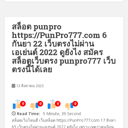
สล็อต punpro
https://PunPro777.com 6
กันยา 22 เว็บตรงไม่ผ่าน
เอเย่นต์ 2022 ดูยังไง สมัคร
สล็อตเว็บตรง punpro777 เว็บ
ตรงนี้ได้เลย
13 สิงหาคม 2023
0
0
0
0
Read Time:
5 Minute, 39 Second
สล็อตเว็บไหนดี เว็บสล็อต https://PunPro777.com 17 สิงหา
65 เว็บตรงไม่ผ่านเอเย่นต์ 2022 ดูยังไง เพราะเหตุว่าคนนิยม