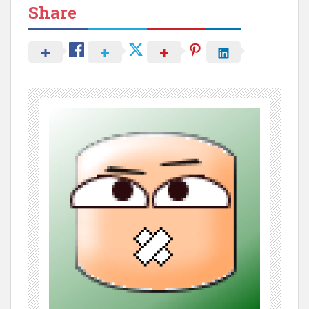
Share