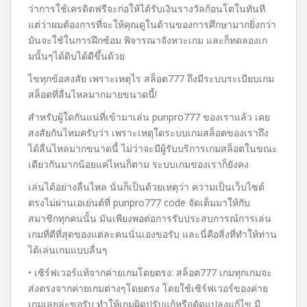
ว่าการใช้เครดิตฟรีจะก่อให้ได้รับเงินรางวัลก้อนโตในทันที
แต่ว่าผมต้องการที่จะให้คุณดูในด้านของการศึกษามากยิ่งกว่า
มันจะใช้ในการฝึกซ้อม พิจารณาจังหวะเกม และก็ทดลองเก
มนั้นๆได้ดิบได้ดีขึ้นด้วย
ไขทุกข้อสงสัย เพราะเหตุไร สล็อต777 ถึงมีระบบระเบียบเกม
สล็อตที่ลื่นไหลมากมายขนาดนี้!
สำหรับผู้ใดกันแน่ที่เข้ามาเล่น punpro777 ของเราแล้ว เคย
สงสัยกันไหมครับว่า เพราะเหตุใดระบบเกมสล็อตของเราถึง
ได้ลื่นไหลมากขนาดนี้ ไม่ว่าจะมีผู้รับบริการเกมสล็อตในขณะ
เดียวกันมากน้อยแค่ไหนก็ตาม ระบบเกมของเราก็ยังคง
เล่นได้อย่างลื่นไหล นั่นก็เป็นด้วยเหตุว่า ความเป็นเว็บไซต์
ตรงไม่ผ่านเอเย่นต์ที่ punpro777 code จัดเต็มมาให้กับ
สมาชิกทุกคนนั้น มันเพียงพอต่อการรับประสบการณ์การเล่น
เกมที่ดีที่สุดของแต่ละคนนั่นเองขอรับ และนี่คือสิ่งที่ทำให้ท่าน
ได้เล่นเกมแบบลื่นๆ
• เซิร์ฟเวอร์แท้จากค่ายเกมโดยตรง: สล็อต777 เกมทุกเกมจะ
ส่งตรงจากค่ายเกมต่างๆโดยตรง โดยใช้เซิร์ฟเวอร์ของค่าย
เกมเลยล่ะขอรับ ทำให้เกมผิดปรับแก้หรือดัดแปลงแก้ไข มี