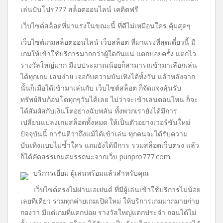
เล่นปันโปร777 สล็อตออนไลน์ เคดิตฟรี
เว็บไซต์สล็อตที่มาแรงในขณะนี้ ที่ดีไม่เหมือนใคร คุ้มสุดๆ
เว็บไซต์เกมสล็อตออนไลน์ เว็บสล็อต ที่มาแรงที่สุดเดี๋ยวนี้ มี
เกมให้เข้าใช้บริการมากกว่าผู้ใดกันแน่ แตกบ่อยครั้ง แตกไว
รางวัลใหญ่มาก มีงบประมาณน้อยก็สามารถเข้ามาเลือกเล่น
ได้ทุกเกม เล่นง่าย เจอกับความบันเทิงได้ทั้งวัน แล้วหลังจาก
นั้นก็เมื่อได้เข้ามาเล่นกับ เว็บไซต์สล็อต ก็จัดแจงลุ้นรับ
ทรัพย์สินก้อนโตทุกๆวันได้เลย ไม่ว่าจะเข้าเล่นตอนไหน ก็จะ
ได้สัมผัสกับเงินโตอย่างฉับพลัน ทั้งพวกเรายังได้มีการ
เปลี่ยนแปลงเกมสล็อตทั้งหมด ให้เป็นตัวอย่างเวอร์ชันใหม่
ปัจจุบันนี้ การันตีว่าถึงแม้ได้เข้าเล่น ทุกคนจะได้รับความ
บันเทิงแบบไม่ซ้ำใคร แถมยังได้มีการ รวมสล็อตเว็บตรง แล้ว
ก็ได้คัดสรรเกมสมรรถนะจากเว็บ punpro777.com
บริการเยี่ยม ผู้เล่นพร้อมแล้วสำหรับคุณ
เว็บไซต์ตรงไม่ผ่านเอเย่นต์ ที่มีผู้เล่นเข้าใช้บริการไม่น้อย
เลยทีเดียว รวมทุกค่ายเกมเปิดใหม่ ให้บริการเกมมากมายก่าย
กองว่า มีแต่เกมที่แตกบ่อย รางวัลใหญ่แตกประจำ ถอนได้ไม่