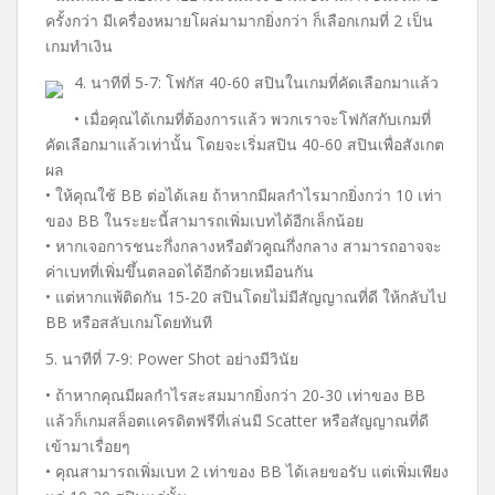
ครั้งกว่า มีเครื่องหมายโผล่มามากยิ่งกว่า ก็เลือกเกมที่ 2 เป็น
เกมทำเงิน
4. นาทีที่ 5-7: โฟกัส 40-60 สปินในเกมที่คัดเลือกมาแล้ว
• เมื่อคุณได้เกมที่ต้องการแล้ว พวกเราจะโฟกัสกับเกมที่
คัดเลือกมาแล้วเท่านั้น โดยจะเริ่มสปิน 40-60 สปินเพื่อสังเกต
ผล
• ให้คุณใช้ BB ต่อได้เลย ถ้าหากมีผลกำไรมากยิ่งกว่า 10 เท่า
ของ BB ในระยะนี้สามารถเพิ่มเบทได้อีกเล็กน้อย
• หากเจอการชนะกึ่งกลางหรือตัวคูณกึ่งกลาง สามารถอาจจะ
ค่าเบทที่เพิ่มขึ้นตลอดได้อีกด้วยเหมือนกัน
• แต่หากแพ้ติดกัน 15-20 สปินโดยไม่มีสัญญาณที่ดี ให้กลับไป
BB หรือสลับเกมโดยทันที
5. นาทีที่ 7-9: Power Shot อย่างมีวินัย
• ถ้าหากคุณมีผลกำไรสะสมมากยิ่งกว่า 20-30 เท่าของ BB
แล้วก็เกมสล็อตเเครดิตฟรีที่เล่นมี Scatter หรือสัญญาณที่ดี
เข้ามาเรื่อยๆ
• คุณสามารถเพิ่มเบท 2 เท่าของ BB ได้เลยขอรับ แต่เพิ่มเพียง