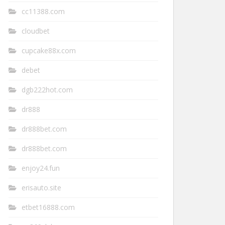
cc11388.com
cloudbet
cupcake88x.com
debet
dgb222hot.com
dr888
dr888bet.com
dr888bet.com
enjoy24.fun
erisauto.site
etbet16888.com