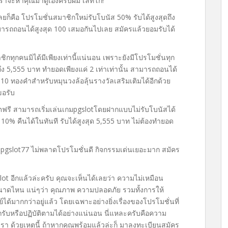
 เราจะหาคุณมาดูเองครับผม เลทโก!
ยก็คือ โปรโมชั่นสมาชิกใหม่รับโบนัส 50% รับได้สูงสุดถึง
มารถถอนได้สูงสุด 100 เสมอกันไปเลย สมัครแล้วยอมรับได้
กทุกคนมิได้มีเพียงเท่านี้แน่นอน เพราะยังมีโปรโมชั่นทุก
ถึง 5,555 บาท ทำยอดเพียงแค่ 2 เท่าเท่านั้น สามารถถอนได้
 10 ทองคำสำหรับหมุนวงล้อลุ้นรางวัลเสริมเติมได้อีกด้วย
ขอรับ
ตฟรี สามารถเริ่มเล่นเกมpgslotโดยฝากแบบไม่รับโบนัสได้
 10% คืนได้ในทันที รับได้สูงสุด 5,555 บาท ไม่ต้องทำยอด
 pgslot77 ไม่พลาดโปรโมชั่นดี กิจกรรมเด่นเยอะมาก สมัคร
lot อีกแล้วล่ะครับ คุณจะเห็นได้เลยว่า ความไม่เหมือน
กขนาดไหน แน่ๆว่า คุณภาพ ความปลอดภัย รวมทั้งการให้
ได้มากกว่าอยู่แล้ว โดยเฉพาะอย่างยิ่งเรื่องของโปรโมชั่นที่
รับหรือปฏิบัติตามได้อย่างแน่นอน นี่แหละครับคือความ
า ด้วยเหตุนี้ ถ้าหากคุณพร้อมแล้วล่ะก็ มาลงทะเบียนสมัคร