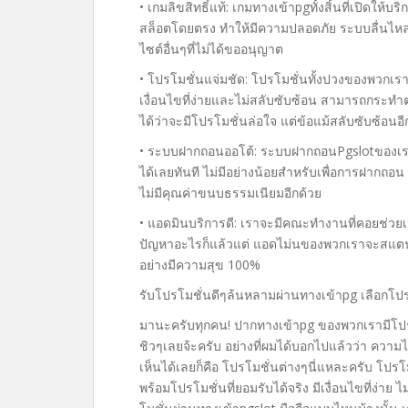
• เกมลิขสิทธิ์แท้: เกมทางเข้าpgทั้งสิ้นที่เปิดให้
สล็อตโดยตรง ทำให้มีความปลอดภัย ระบบลื่นไหล 
ไซต์อื่นๆที่ไม่ได้ขออนุญาต
• โปรโมชั่นแจ่มชัด: โปรโมชั่นทั้งปวงของพวกเราบ
เงื่อนไขที่ง่ายและไม่สลับซับซ้อน สามารถกระทำต
ได้ว่าจะมีโปรโมชั่นล่อใจ แต่ข้อแม้สลับซับซ้อนอี
• ระบบฝากถอนออโต้: ระบบฝากถอนPgslotของเร
ได้เลยทันที ไม่มีอย่างน้อยสำหรับเพื่อการฝากถ
ไม่มีคุณค่าขนบธรรมเนียมอีกด้วย
• แอดมินบริการดี: เราจะมีคณะทำงานที่คอยช่วยเ
ปัญหาอะไรก็แล้วแต่ แอดไม่นของพวกเราจะสแตนบ
อย่างมีความสุข 100%
รับโปรโมชั่นดีๆล้นหลามผ่านทางเข้าpg เลือกโปรโม
มานะครับทุกคน! ปากทางเข้าpg ของพวกเรามีโปรโ
ชิวๆเลยจ้ะครับ อย่างที่ผมได้บอกไปแล้วว่า ความไม
เห็นได้เลยก็คือ โปรโมชั่นต่างๆนี่แหละครับ โป
พร้อมโปรโมชั่นที่ยอมรับได้จริง มีเงื่อนไขที่ง่าย