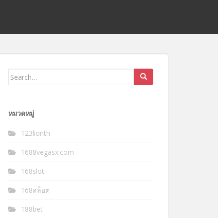
Search
for:
หมวดหมู่
123lionth
1688vegasx.com
168slot
168สล็อต
188bet