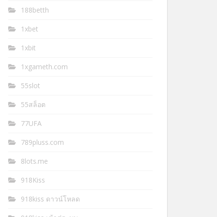
188betth
1xbet
1xbit
1xgameth.com
55slot
55สล็อต
77UFA
789pluss.com
8lots.me
918Kiss
918kiss ดาวน์โหลด