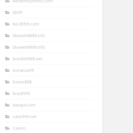
betworld369hot.com
bh99
bio285th.com
bluewin8888.info
bluewin8888.info
bombet888.win
bonanza99
bonus888
brazil999
bwvip4.com
carlo999.net
Casino