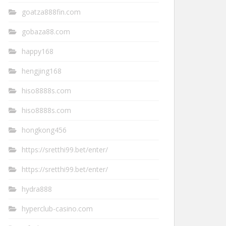
goatza888fin.com
gobaza88.com
happy168
hengjing168
hiso8888s.com
hiso8888s.com
hongkong456
https://sretthi99.bet/enter/
https://sretthi99.bet/enter/
hydra888
hyperclub-casino.com