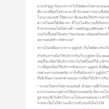
ทางเข้าpg เป็นมากกว่าเว็บไซต์ตรงไม่ผ่านเอเย่นต
ที่มาแรงที่สุดในช่วงเวลานี้ รับรองความน่าเชื่อ
โลกมากมายทำให้พวกเรามีเกมเปิดให้บริการมากกว่า
ดาวน์โหลดให้เสียเวลา มีโปรโมชั่นรวมทั้งกิจกรรม
ด้วย ฝากถอนไม่มีอย่างต่ำ แอดมินดูแลดีตลอด 1
แบบไม่สิ้นสุดได้แต่ละวันแน่นอน แม้คุณพร้อมแล้
อย่ารอคอยช้า สมัครเลย!
ความไม่เหมือนระหว่าง pgslot เว็บไซต์ตรงกับเว็บไ
สำหรับการเลือกใช้บริการกับเว็บ pgslot นั้น คุณ
เหตุนี้จะเลือกใช้บริการกับเว็บไซต์ไหนก็ได้ แม้ก
การที่คุณเลือกใช้บริการกับพวกเรา pgslot สิ่งที่คุ
เฉพาะความปลอดภัย เราก็เชื่อมั่นเลยว่า pgslot
ทั้งนี่เป็นความแตกต่างของการเลือกใช้บริการกับเว
• ระบบเว็บตรงไม่ผ่านเอเย่นต์: ด้วยความที่เว็บข
สามารถเล่นเกมต่างๆได้อย่างปลอดภัย มีความโปร่งใ
ยูส ขณะที่เว็บทั่วๆไปบางเว็บจะผ่านคนกลาง ทำให้
อาจจะเป็นไปได้ว่าจะมีการปรับปรุงก็เป็นไปได้