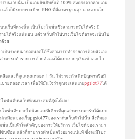
บริการบนเว็บนั้น เป็นเกมลิขสิทธิ์แท้ 100% ส่งตรงจากค่ายเกม
แล้วก็มีระบบระเบียบ RNG ที่มีมาตรฐานสูง ต่างจากเว็บ
นเว็บที่ตรงนั้น เป็นโปรโมชั่นซึ่งสามารถรับได้จริง มี
ามได้จริงแน่นอน แต่ว่าเว็บทั่วไปบางเว็บไซต์อาจจะเป็นไป
กด้วย
าเป็นระบบฝากถอนออโต้ซึ่งสามารถทำรายการด้วยตัวเอง
อน สามารถทำรายการด้วยตัวเองได้แบบง่ายๆเงินเข้าออกไว
หลือและก็ดูแลคุณตลอด 1 วัน ไม่ว่าจะกำเนิดปัญหาหรือมี
ายตลอดเวลา เพื่อให้มั่นใจว่าคุณจะเล่นเกม
pgslot77
ได้
ชั่นดีบนเว็บที่เหมาะสมที่สุดได้เลย!
มชั่นดีๆมากไม่น้อยเลยทีเดียวที่คุณสามารถมารับได้แบบ
่เหมือนของเว็บpgslot77ของเรากับเว็บทั่วไปนั้น สิ่งที่มอง
รโมชั่นเป็นหัวใจสำคัญของการให้บริการ เว็บไซต์ของเรามา
 ไม่ซับซ้อน แล้วก็สามารถทำเป็นจริงอย่างแน่แท้ ซึ่งจะมีโปร