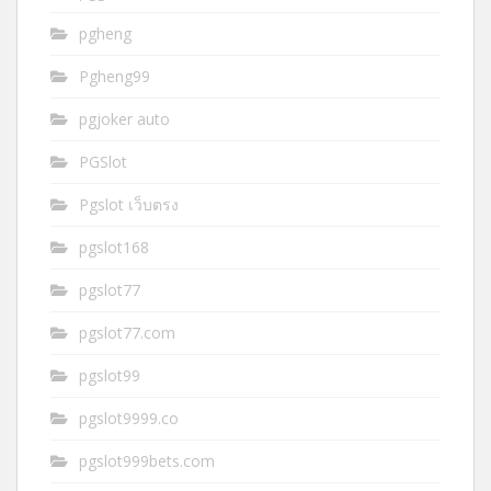
pgheng
Pgheng99
pgjoker auto
PGSlot
Pgslot เว็บตรง
pgslot168
pgslot77
pgslot77.com
pgslot99
pgslot9999.co
pgslot999bets.com