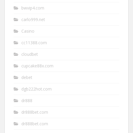
bwvip4.com
carlo999.net
Casino
cc11388.com
cloudbet
cupcake88x.com
debet
dgb222hot.com
dr888
dr888bet.com
dr888bet.com