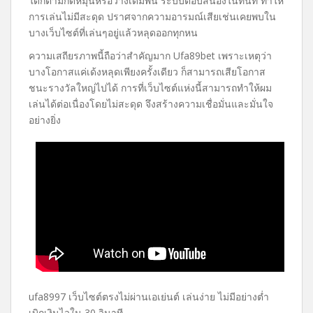
ใดก็ตามกดหมุนหรือวางเดิมพัน ระบบตอบสนองในทันที ทำให้
การเล่นไม่มีสะดุด ปราศจากความอารมณ์เสียเช่นเคยพบใน
บางเว็บไซต์ที่เล่นๆอยู่แล้วหลุดออกทุกหน
ความเสถียรภาพนี้ถือว่าสำคัญมาก Ufa89bet เพราะเหตุว่า
บางโอกาสแค่เด้งหลุดเพียงครั้งเดียว ก็สามารถเสียโอกาส
ชนะรางวัลใหญ่ไปได้ การที่เว็บไซต์แห่งนี้สามารถทำให้ผม
เล่นได้ต่อเนื่องโดยไม่สะดุด จึงสร้างความเชื่อมั่นและมั่นใจ
อย่างยิ่ง
ufa8997 เว็บไซต์ตรงไม่ผ่านเอเย่นต์ เล่นง่าย ไม่มีอย่างต่ำ
เบิกเงินไวใน 30 วินาที