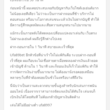
ก่อนหน้านี้ ผมเคยประสบเจอกับปัญหากับเว็บไซต์เอเย่นต์มาก
ไม่น้อยเลยทีเดียว ไม่ว่าจะเป็นการฝากถอนที่ช้า บริการไม่
ตอบสนอง หรือบางโอกาสเล่นชนะแล้วเงินไม่ฝากบัญชี ทำให้
มีความรู้สึกหงุดหงิดและเสียความสนุกสนานไปมากมาย
แม้กระนั้นภายหลังได้ทดลองเปลี่ยนแปลงมาเล่นกับ เว็บตรง
ไม่ผ่านเอเย่นต์ ผมถึงรู้สึกต่างไปเลย
ฝาก-ถอนภายใน 1 วินาที สบายและเร็วที่สุด
Ufa89bet อีกหัวข้อที่น่าเร้าใจไม่แพ้กันคือ ระบบฝาก-ถอนที่
เร็วที่สุด ผมเกือบจะไม่เชื่อสายตาเมื่อทดลองฝากเงินแล้วยอด
เข้าบัญชี ด้านใน 1 วินาที และก็ถอนเงินก็เร็วไม่แพ้กัน ทำให้
การจัดการเงินง่ายขึ้นมากมาย ไม่ต้องมานั่งรอคอยเสมือน
หลายๆเว็บที่จำต้องคอยเป็นชั่วโมงหรือบางทีถึงวัน
นี่นับว่าเป็นความสะดวกสบายขั้นสูงสำหรับนักเล่นการพนัน
ออนไลน์ เนื่องจากเราสามารถจัดแจงเงินได้ทันใจ เล่นจบก็
เบิกเงินได้โดยทันที ไม่ต้องกลัวปัญหาเงินติดค้าง
เล่นได้ไม่มีอย่างต่ำ ufa8997