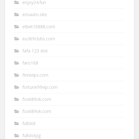
enjoy24.fun
erisauto.site
etbet16888.com
eu369clubs.com
fafa 123 slot
faro168
finnivips.com
fortune99vip.com
fox689ok.com
fox689ok.com
fullslot
fullslotpg