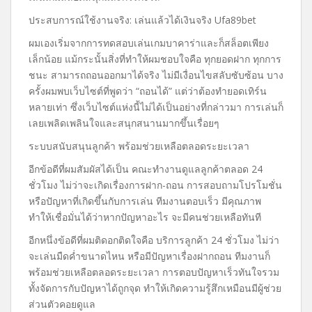
ประสบการณ์ใช้งานจริง: เล่นแล้วได้เงินจริง Ufa89bet
ผมเองเริ่มจากการทดสอบเล่นเกมบาคาร่าและก็สล็อตเพียง
เล็กน้อย แม้กระนั้นสิ่งที่ทำให้ผมชอบใจคือ ทุกยอดฝาก ทุกการ
ชนะ สามารถถอนออกมาได้จริง ไม่มีเงื่อนไขสลับซับซ้อน บาง
ครั้งผมพบเว็บไซต์ที่พูดว่า “ถอนได้” แต่ว่าต้องทำยอดเทิร์น
หลายเท่า ซึ่งเว็บไซต์แห่งนี้ไม่ได้เป็นอย่างที่กล่าวมา การเล่นก็
เลยเพลิดเพลินใจและสนุกสนานมากขึ้นเรื่อยๆ
ระบบสนับสนุนลูกค้า พร้อมช่วยเหลือตลอดระยะเวลา
อีกข้อดีที่ผมสัมผัสได้เป็น คณะทำงานดูแลลูกค้าตลอด 24
ชั่วโมง ไม่ว่าจะเกิดเรื่องการฝาก-ถอน การสอบถามโปรโมชั่น
หรือปัญหาที่เกิดขึ้นกับการเล่น ทีมงานตอบเร็ว มีคุณภาพ
ทำให้เชื่อมั่นได้ว่าหากปัญหาอะไร จะมีคนช่วยเหลือทันที
อีกหนึ่งข้อดีที่ผมติดอกติดใจคือ บริการลูกค้า 24 ชั่วโมง ไม่ว่า
จะเล่นมืดค่ำขนาดไหน หรือมีปัญหาเรื่องฝากถอน ทีมงานก็
พร้อมช่วยเหลือตลอดระยะเวลา การตอบปัญหาเร็วทันใจรวม
ทั้งจัดการกับปัญหาได้ถูกจุด ทำให้เกิดความรู้สึกเหมือนมีผู้ช่วย
ส่วนตัวคอยดูแล