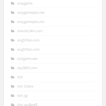
sexygame
sexygameplus.me
sexygameplus.me
shinobi24hr.com
sing55fun.com
sing55fun.com
six9game.win
sky2899.com
Slot
Slot Online
slot pg
slot เครดิตฟรี