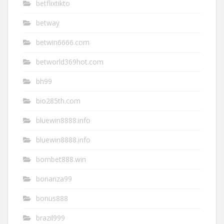
betflixtikto
betway
betwin6666.com
betworld369hot.com
bh99
bio285th.com
bluewin8888.info
bluewin8888.info
bombet888.win
bonanza99
bonus888
brazil999