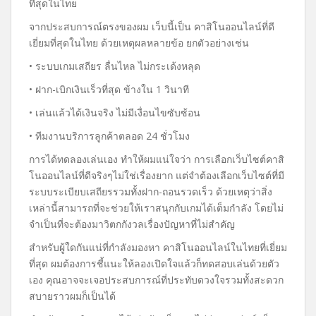
ที่สุดในไทย
จากประสบการณ์ตรงของผม เว็บนี้เป็น คาสิโนออนไลน์ที่ดี
เยี่ยมที่สุดในไทย ด้วยเหตุผลหลายข้อ ยกตัวอย่างเช่น
• ระบบเกมเสถียร ลื่นไหล ไม่กระเด้งหลุด
• ฝาก-เบิกเงินเร็วที่สุด ข้างใน 1 วินาที
• เล่นแล้วได้เงินจริง ไม่มีเงื่อนไขซับซ้อน
• ทีมงานบริการลูกค้าตลอด 24 ชั่วโมง
การได้ทดลองเล่นเอง ทำให้ผมแน่ใจว่า การเลือกเว็บไซต์คาสิ
โนออนไลน์ที่ดีจริงๆไม่ใช่เรื่องยาก แต่จำต้องเลือกเว็บไซต์ที่มี
ระบบระเบียบเสถียรรวมทั้งฝาก-ถอนรวดเร็ว ด้วยเหตุว่าสิ่ง
เหล่านี้สามารถที่จะช่วยให้เราสนุกกับเกมได้เต็มกำลัง โดยไม่
จำเป็นที่จะต้องมาวิตกกังวลเรื่องปัญหาที่ไม่สำคัญ
สำหรับผู้ใดกันแน่ที่กำลังมองหา คาสิโนออนไลน์ในไทยที่เยี่ยม
ที่สุด ผมต้องการชี้แนะให้ลองเปิดใจแล้วก็ทดสอบเล่นด้วยตัว
เอง คุณอาจจะเจอประสบการณ์ที่ประทับดวงใจรวมทั้งสะดวก
สบายราวผมก็เป็นได้