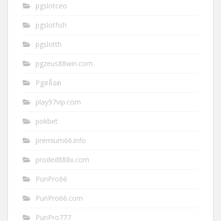
pgslotceo
pgslotfish
pgslotth
pgzeus88win.com
Pgสล็อต
play97vip.com
pokbet
premium66.info
proded888x.com
PunPro66
PunPro66.com
PunPro777