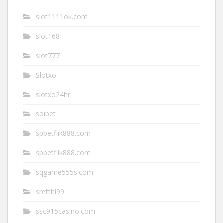
slot1111ok.com
slot168
slot777
Slotxo
slotxo24hr
soibet
spbetflik888.com
spbetflik888.com
sqgame555s.com
sretthi99
ssc915casino.com