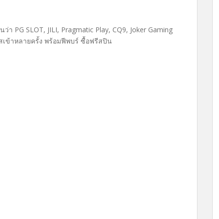
นว่า PG SLOT, JILI, Pragmatic Play, CQ9, Joker Gaming
ข้าหลายครั้ง พร้อมฟีพบร์ ซื้อฟรีสปิน