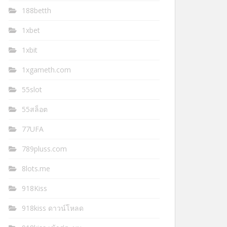
188betth
1xbet
1xbit
1xgameth.com
55slot
55สล็อต
77UFA
789pluss.com
8lots.me
918Kiss
918kiss ดาวน์โหลด