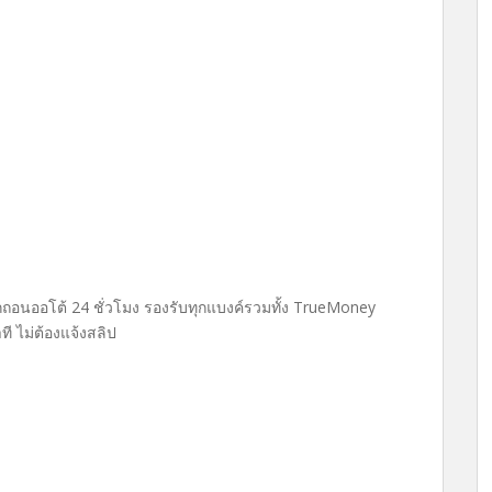
กถอนออโต้ 24 ชั่วโมง รองรับทุกแบงค์รวมทั้ง TrueMoney
ี ไม่ต้องแจ้งสลิป