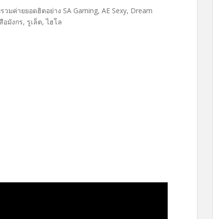
ี่รวมค่ายยอดฮิตอย่าง SA Gaming, AE Sexy, Dream
ือมังกร, รูเล็ต, ไฮโล