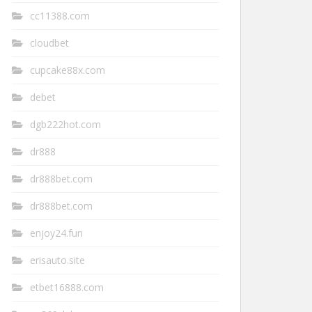
cc11388.com
cloudbet
cupcake88x.com
debet
dgb222hot.com
dr888
dr888bet.com
dr888bet.com
enjoy24.fun
erisauto.site
etbet16888.com