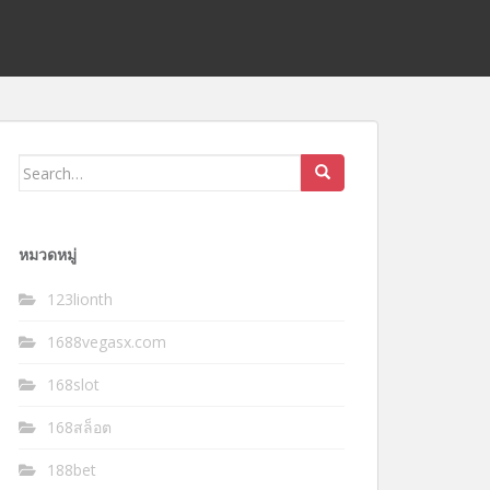
Search
for:
หมวดหมู่
123lionth
1688vegasx.com
168slot
168สล็อต
188bet