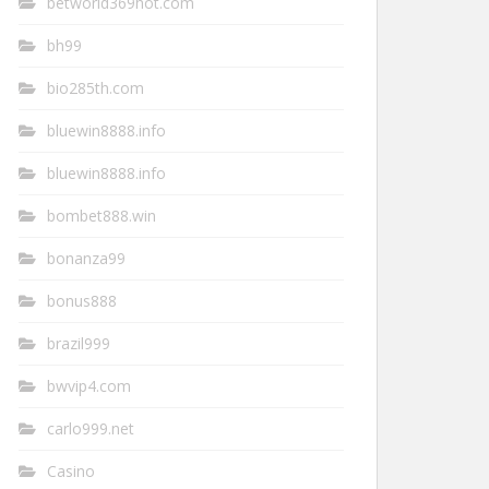
betworld369hot.com
bh99
bio285th.com
bluewin8888.info
bluewin8888.info
bombet888.win
bonanza99
bonus888
brazil999
bwvip4.com
carlo999.net
Casino