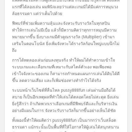
แรกที่ได้ลองเล่น ผมพินิจเลยว่าแต่ละเกมมิได้มีแค่การหมุนวง
ล้อธรรมดา แต่ว่าเต็มไปด้วย
ฟีพบร์ที่ช่วยเพิ่มความลุ้นและจังหวะรับรางวัลในทุกสปิน
ทำให้การเล่นไม่มีเบื่อ แล้วก็มีความคิดว่าทุกการหมุนมีความ
หมายมากขึ้น ยิ่งบางเกมมีตัวคูณรางวัล (Multiplier) เข้ามา
เสริมในตอนโบนัส ยิ่งเพิ่มจังหวะได้รางวัลก้อนใหญ่แบบนึกไม่
ถึง
การได้ทดลองเล่นก่อนลงทุนจริง ทำให้ผมได้ทำความเข้าใจ
ระบบเกมและเลือกเกมที่เหมาะกับสไตล์ตัวเอง พอเพียงพอ
เข้าใจจังหวะของเกม ก็สามารถกำหนดแผนการเล่นได้ดิบได้ดี
ขึ้น ลดความเสี่ยง และก็เพิ่มช่องทางทำกำไรได้จริง
ระบบหน้าเว็บไซต์ที่ลื่นไหล pussy888fun เล่นผ่านมือถือได้
สบาย ก็เป็นอีกเหตุผลที่ทำให้เล่นได้ตลอดโดยไม่สะดุด ยิ่งเล่น
ยิ่งรู้สึกว่า ถ้าเกิดพวกเราเลือกเกมที่มีฟีพบร์ดีและก็บริหารเงิน
อย่างมีแผนในการ จังหวะรับรางวัลก็มากขึ้นอย่างเห็นได้ชัด
ทั้งผองนี้ทำให้ผมคิดว่า pussy888fun เป็นมากกว่าเว็บสล็อต
ธรรมดา แม้กระนั้นเป็นพื้นที่ที่ให้โอกาสให้ผู้เล่นได้สนุกสนาน