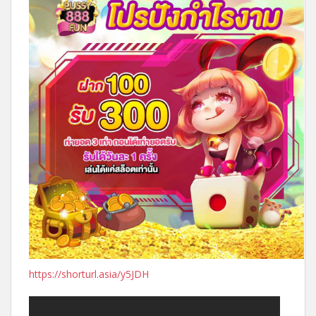
https://shorturl.asia/y5JDH