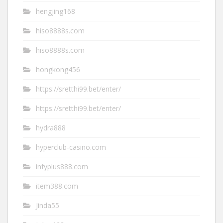
hengjing168
hiso8888s.com
hiso8888s.com
hongkong456
https://sretthi99.bet/enter/
https://sretthi99.bet/enter/
hydra888
hyperclub-casino.com
infyplus888.com
item388.com
Jinda55