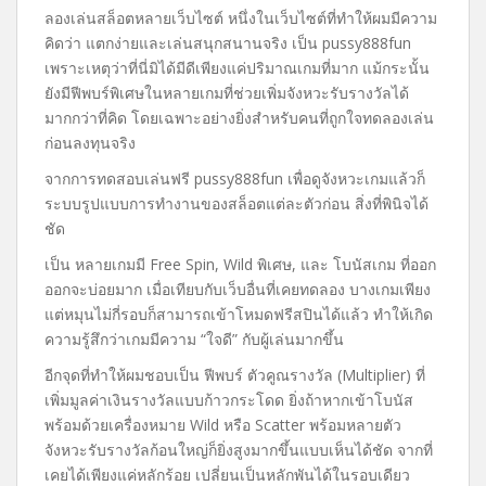
ลองเล่นสล็อตหลายเว็บไซต์ หนึ่งในเว็บไซต์ที่ทำให้ผมมีความ
คิดว่า แตกง่ายและเล่นสนุกสนานจริง เป็น pussy888fun
เพราะเหตุว่าที่นี่มิได้มีดีเพียงแค่ปริมาณเกมที่มาก แม้กระนั้น
ยังมีฟีพบร์พิเศษในหลายเกมที่ช่วยเพิ่มจังหวะรับรางวัลได้
มากกว่าที่คิด โดยเฉพาะอย่างยิ่งสำหรับคนที่ถูกใจทดลองเล่น
ก่อนลงทุนจริง
จากการทดสอบเล่นฟรี pussy888fun เพื่อดูจังหวะเกมแล้วก็
ระบบรูปแบบการทำงานของสล็อตแต่ละตัวก่อน สิ่งที่พินิจได้
ชัด
เป็น หลายเกมมี Free Spin, Wild พิเศษ, และ โบนัสเกม ที่ออก
ออกจะบ่อยมาก เมื่อเทียบกับเว็บอื่นที่เคยทดลอง บางเกมเพียง
แต่หมุนไม่กี่รอบก็สามารถเข้าโหมดฟรีสปินได้แล้ว ทำให้เกิด
ความรู้สึกว่าเกมมีความ “ใจดี” กับผู้เล่นมากขึ้น
อีกจุดที่ทำให้ผมชอบเป็น ฟีพบร์ ตัวคูณรางวัล (Multiplier) ที่
เพิ่มมูลค่าเงินรางวัลแบบก้าวกระโดด ยิ่งถ้าหากเข้าโบนัส
พร้อมด้วยเครื่องหมาย Wild หรือ Scatter พร้อมหลายตัว
จังหวะรับรางวัลก้อนใหญ่ก็ยิ่งสูงมากขึ้นแบบเห็นได้ชัด จากที่
เคยได้เพียงแค่หลักร้อย เปลี่ยนเป็นหลักพันได้ในรอบเดียว