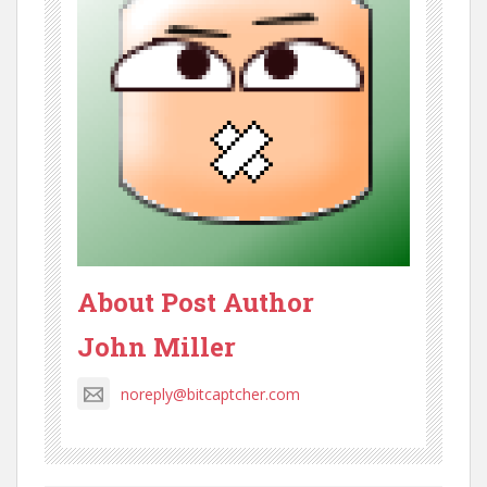
About Post Author
John Miller
noreply@bitcaptcher.com