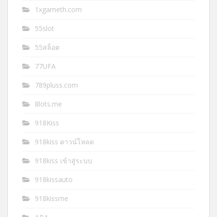
1xgameth.com
55slot
55สล็อต
77UFA
789pluss.com
8lots.me
918Kiss
918kiss ดาวน์โหลด
918kiss เข้าสู่ระบบ
918kissauto
918kissme