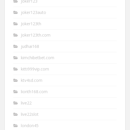
Joker123
joker123auto
Joker123th
Joker123th.com
judhai168
kimchibetbet.com
kitti999vip.com
ktv4sd.com
lionth168.com
live22
live22slot
london45