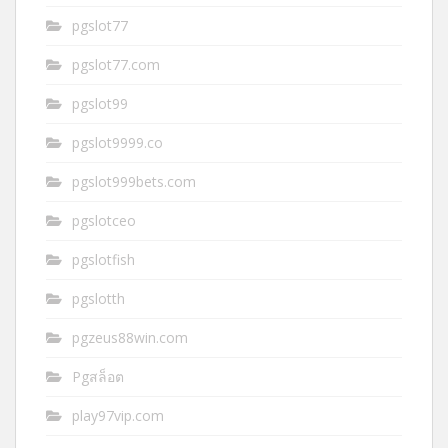
pgslot77
pgslot77.com
pgslot99
pgslot9999.co
pgslot999bets.com
pgslotceo
pgslotfish
pgslotth
pgzeus88win.com
Pgสล็อต
play97vip.com