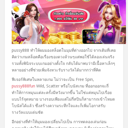
pussy888 ทำให้ผมมองสล็อตในมุมที่ต่างออกไป จากเดิมที่เคย
คิดว่าเกมสล็อตคือเรื่องของดวงล้วนๆแต่พอใช้ได้ลองเล่นจริง
รวมทั้งพินิจระบบเกมอย่างตั้งใจ กลับได้มาพบว่ามีเนื้อหาเล็กๆ
หลายอย่างที่ช่วยเพิ่มจังหวะรับรางวัลได้มากกว่าที่คิด
ฟีเจอร์พิเศษในหลายเกม ไม่ว่าจะเป็น Free Spin,
pussy888fun
Wild, Scatter หรือโบนัสเกม ที่ออกออกจะถี่
ทำให้การหมุนแต่ละครั้งมีหวังมากขึ้น ไม่ใช่แค่หมุนไปเรื่อย
แบบไร้จุดหมาย บางรอบเพียงแต่ไม่กี่สปินก็สามารถเข้าโหมด
โบนัสได้แล้ว ซึ่งสร้างความระทึกใจและก็เพิ่มโอกาสรับ
รางวัลแบบเด่นชัด
อีกอย่างที่ทำให้มุมมองเปลี่ยนไปเป็น การทดลองเล่นก่อน