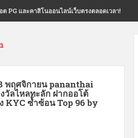
็อต PG และคาสิโนออนไลน์เว็บตรงตลอดเวลา!
m
23 พฤศจิกายน pananthai
างวัลไหลทะลัก ฝากออโต้
ต้อง KYC ซ้ำซ้อน Top 96 by