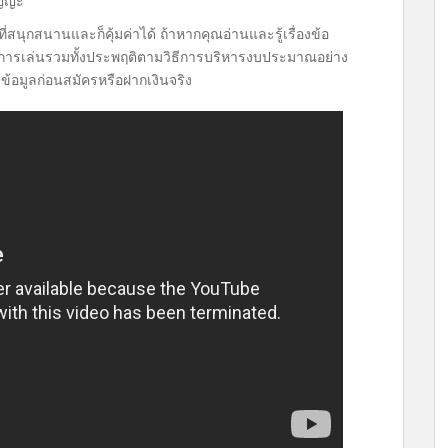
ัญญะ
นุกสนานและก็คุ้มค่าได้ ถ้าหากคุณอ่านและรู้เรื่องข้อ
งบการเล่นรวมทั้งประพฤติตามวิธีการบริหารงบประมาณอย่าง
งข้อมูลก่อนสมัครหรือฝากเงินจริง