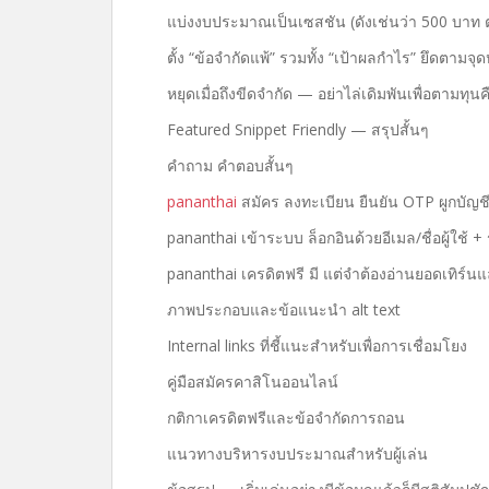
แบ่งงบประมาณเป็นเซสชัน (ดังเช่นว่า 500 บาท 
ตั้ง “ข้อจำกัดแพ้” รวมทั้ง “เป้าผลกำไร” ยึดตามจ
หยุดเมื่อถึงขีดจำกัด — อย่าไล่เดิมพันเพื่อตามทุนค
Featured Snippet Friendly — สรุปสั้นๆ
คำถาม คำตอบสั้นๆ
pananthai
สมัคร ลงทะเบียน ยืนยัน OTP ผูกบัญช
pananthai เข้าระบบ ล็อกอินด้วยอีเมล/ชื่อผู้ใช้ 
pananthai เครดิตฟรี มี แต่จำต้องอ่านยอดเทิร์นแ
ภาพประกอบและข้อแนะนำ alt text
Internal links ที่ชี้แนะสำหรับเพื่อการเชื่อมโยง
คู่มือสมัครคาสิโนออนไลน์
กติกาเครดิตฟรีและข้อจำกัดการถอน
แนวทางบริหารงบประมาณสำหรับผู้เล่น