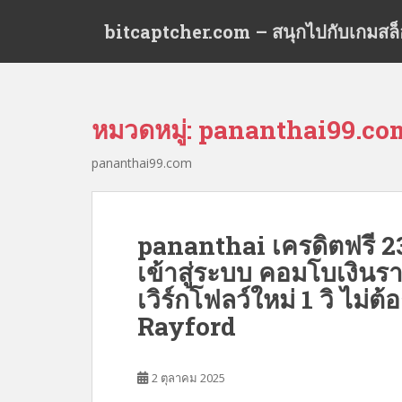
S
bitcaptcher.com – สนุกไปกับเกมสล
k
i
p
t
o
หมวดหมู่:
pananthai99.co
m
a
pananthai99.com
i
n
c
o
pananthai เครดิตฟรี 
n
เข้าสู่ระบบ คอมโบเงินร
t
เวิร์กโฟลว์ใหม่ 1 วิ ไม่
e
Rayford
n
t
2 ตุลาคม 2025