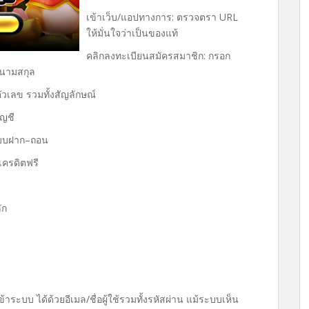
เข้าเว็บ/แอปทางการ: ตรวจตรา URL
ให้มั่นใจว่าเป็นของแท้
คลิกลงทะเบียนสมัครสมาชิก: กรอก
อ-นามสกุล
ตัวเลข รวมทั้งสัญลักษณ์
ัญชี
ระบบฝาก–ถอน
เครดิตฟรี
ัก
ะบบ ได้ด้วยอีเมล/ชื่อผู้ใช้รวมทั้งรหัสผ่าน แม้ระบบเห็น