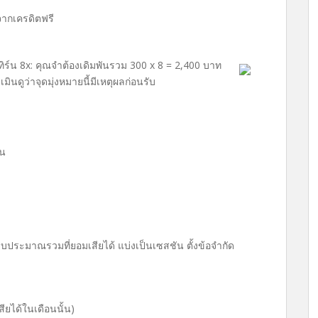
ากเครดิตฟรี
ิร์น 8x: คุณจำต้องเดิมพันรวม 300 x 8 = 2,400 บาท
มินดูว่าจุดมุ่งหมายนี้มีเหตุผลก่อนรับ
วน
บประมาณรวมที่ยอมเสียได้ แบ่งเป็นเซสชัน ตั้งข้อจำกัด
ียได้ในเดือนนั้น)