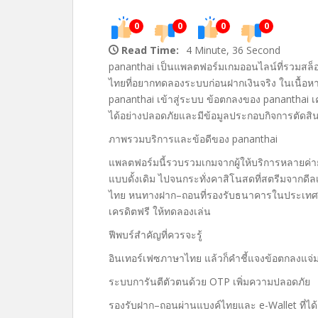
0
0
0
0
Read Time:
4 Minute, 36 Second
pananthai เป็นแพลตฟอร์มเกมออนไลน์ที่รวมสล็อต
ไทยที่อยากทดลองระบบก่อนฝากเงินจริง ในเนื้อหา
pananthai เข้าสู่ระบบ ข้อตกลงของ pananthai เครด
ได้อย่างปลอดภัยและมีข้อมูลประกอบกิจการตัดสิ
ภาพรวมบริการและข้อดีของ pananthai
แพลตฟอร์มนี้รวบรวมเกมจากผู้ให้บริการหลายค่า
แบบดั้งเดิม ไปจนกระทั่งคาสิโนสดที่สตรีมจากดีล
ไทย หนทางฝาก–ถอนที่รองรับธนาคารในประเทศและ 
เครดิตฟรี ให้ทดลองเล่น
ฟีพบร์สำคัญที่ควรจะรู้
อินเทอร์เฟซภาษาไทย แล้วก็คำชี้แจงข้อตกลงแจ่ม
ระบบการันตีตัวตนด้วย OTP เพิ่มความปลอดภัย
รองรับฝาก–ถอนผ่านแบงค์ไทยและ e-Wallet ที่ได