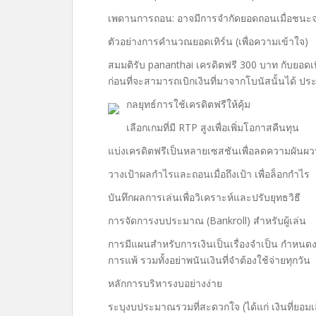
เพดานการถอน: อาจมีการจำกัดยอดถอนเมื่อชนะจ
ตัวอย่างการคำนวณยอดเทิร์น (เพื่อความเข้าใจ)
สมมติรับ pananthai เครดิตฟรี 300 บาท กับยอดเท
ก่อนที่จะสามารถเบิกเงินที่มาจากโบนัสนั้นได้ ประเ
กลยุทธ์การใช้เครดิตฟรีให้คุ้ม
เลือกเกมที่มี RTP สูงเพื่อเพิ่มโอกาสคืนทุน
แบ่งเครดิตฟรีเป็นหลายเซสชันเพื่อลดความผันผ
วางเป้าผลกำไรและถอนเมื่อถึงเป้า เพื่อล็อกกำไร
บันทึกผลการเล่นเพื่อวิเคราะห์และปรับยุทธวิธี
การจัดการงบประมาณ (Bankroll) สำหรับผู้เล่น
การมีแผนสำหรับการเงินเป็นเรื่องจำเป็น กำหนดง
การแพ้ รวมทั้งอย่าพนันเงินที่จำต้องใช้จ่ายทุกวัน
หลักการบริหารงบอย่างง่าย
ระบุงบประมาณรวมที่สะดวกใจ (ได้แก่ เงินที่ยอมเส