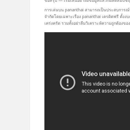
ข้อสรุป — เริ่มเล่นอย่างมีข้อมูลแล้วก็มีสติสัมปช
การเล่นบน pananthai สามารถเป็นประสบการณ์ที่ส
จำกัดโดยเฉพาะเรื่อง pananthai เครดิตฟรี ตั้ง
เคร่งครัด รวมทั้งอย่าลืมวิเคราะห์ความถูกต้องขอ