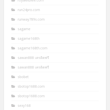
royaleluxee.com
run24pro.com
runway789s.com
sagame
sagame168th
sagame168th.com
sawan888 เครดิตฟรี
sawan888 เครดิตฟรี
sbobet
sbotop1688.com
sbotop1688.com
sexy168