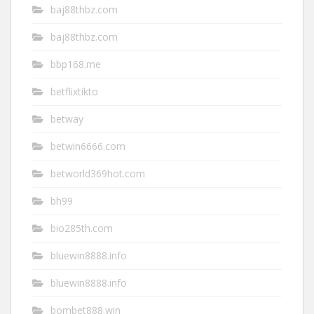
baj88thbz.com
baj88thbz.com
bbp168.me
betflixtikto
betway
betwin6666.com
betworld369hot.com
bh99
bio285th.com
bluewin8888.info
bluewin8888.info
bombet888.win