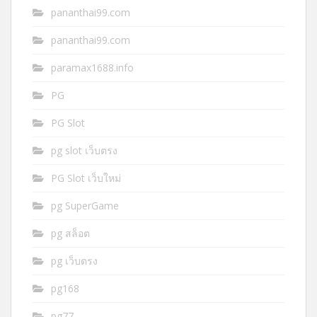
pananthai99.com
pananthai99.com
paramax1688.info
PG
PG Slot
pg slot เว็บตรง
PG Slot เว็บใหม่
pg SuperGame
pg สล็อต
pg เว็บตรง
pg168
pg77