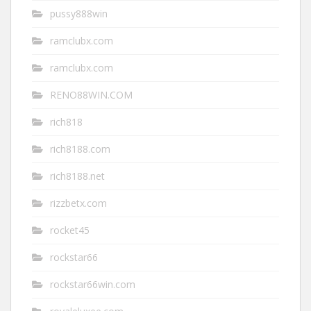
pussy888win
ramclubx.com
ramclubx.com
RENO88WIN.COM
rich818
rich8188.com
rich8188.net
rizzbetx.com
rocket45
rockstar66
rockstar66win.com