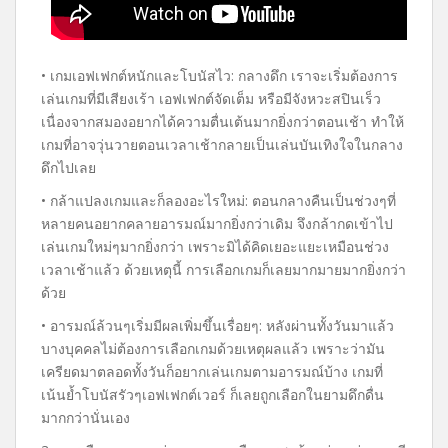
• เกมเอฟเฟกต์หนักและโบนัสไว: กลางดึก เราจะเริ่มต้องการ
เล่นเกมที่มีเสียงเร้า เอฟเฟกต์จัดเต็ม หรือมีจังหวะสปินเร็ว
เนื่องจากสมองอยากได้ความตื่นเต้นมากยิ่งกว่าตอนเช้า ทำให้
เกมที่อาจวุ่นวายตอนเวลาเช้ากลายเป็นเล่นบันเทิงใจในกลาง
ดึกไปเลย
• กล้าแปลงเกมและก็ลองอะไรใหม่: ตอนกลางคืนเป็นช่วงๆที่
หลายคนอยากคลายอารมณ์มากยิ่งกว่าเดิม จึงกล้ากดเข้าไป
เล่นเกมใหม่ๆมากยิ่งกว่า เพราะมิได้คิดเยอะแยะเหมือนช่วง
เวลาเช้าแล้ว ด้วยเหตุนี้ การเลือกเกมก็เลยมากมายมากยิ่งกว่า
ด้วย
• อารมณ์ล้วนๆเริ่มมีผลเพิ่มขึ้นเรื่อยๆ: หลังผ่านทั้งวันมาแล้ว
บางบุคคลไม่ต้องการเลือกเกมด้วยเหตุผลแล้ว เพราะว่ามัน
เครียดมาตลอดทั้งวันก็อยากเล่นเกมตามอารมณ์บ้าง เกมที่
เน้นย้ำโบนัสรัวๆเอฟเฟกต์เวอร์ ก็เลยถูกเลือกในยามดึกดื่น
มากกว่านั่นเอง