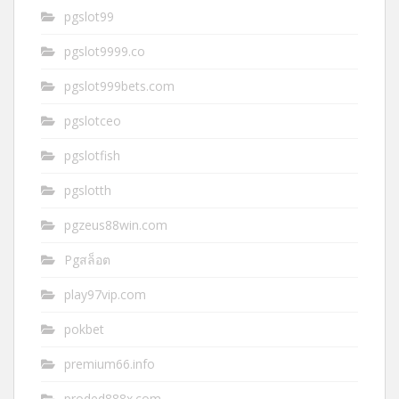
pgslot99
pgslot9999.co
pgslot999bets.com
pgslotceo
pgslotfish
pgslotth
pgzeus88win.com
Pgสล็อต
play97vip.com
pokbet
premium66.info
proded888x.com