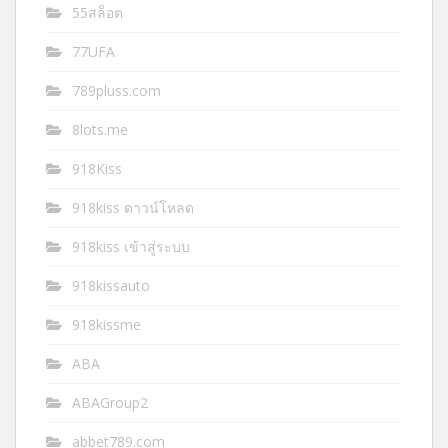
55สล็อต
77UFA
789pluss.com
8lots.me
918Kiss
918kiss ดาวน์โหลด
918kiss เข้าสู่ระบบ
918kissauto
918kissme
ABA
ABAGroup2
abbet789.com