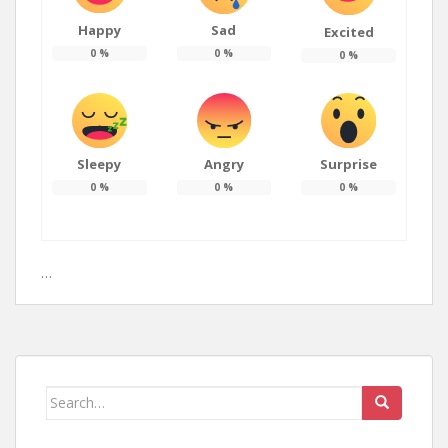
Happy
Sad
Excited
0
%
0
%
0
%
Sleepy
Angry
Surprise
0
%
0
%
0
%
…
Search
for: