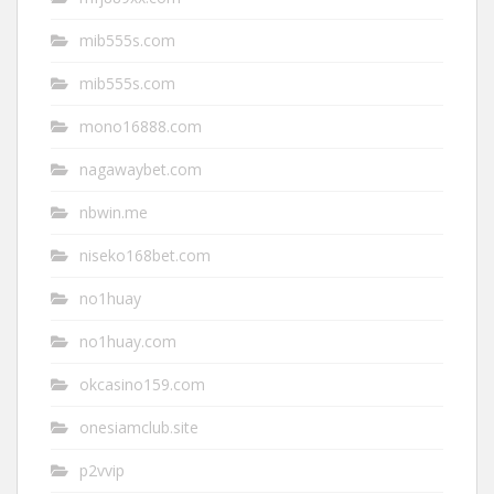
mib555s.com
mib555s.com
mono16888.com
nagawaybet.com
nbwin.me
niseko168bet.com
no1huay
no1huay.com
okcasino159.com
onesiamclub.site
p2vvip