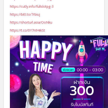
https://cutly.info/fullslotpg-3
https://bitt.to/7rbiuj
https://shorturl.asia/OoNku
https://t.co/0Y7n94ikSt