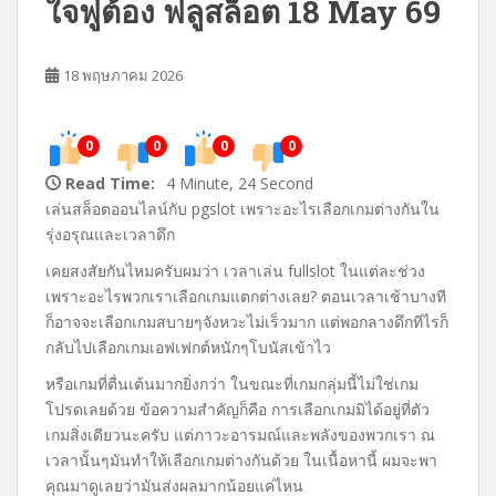
ใจฟูต้อง ฟลูสล็อต 18 May 69
18 พฤษภาคม 2026
0
0
0
0
Read Time:
4 Minute, 24 Second
เล่นสล็อตออนไลน์กับ pgslot เพราะอะไรเลือกเกมต่างกันใน
รุ่งอรุณและเวลาดึก
เคยสงสัยกันไหมครับผมว่า เวลาเล่น fullslot ในแต่ละช่วง
เพราะอะไรพวกเราเลือกเกมแตกต่างเลย? ตอนเวลาเช้าบางที
ก็อาจจะเลือกเกมสบายๆจังหวะไม่เร็วมาก แต่พอกลางดึกทีไรก็
กลับไปเลือกเกมเอฟเฟกต์หนักๆโบนัสเข้าไว
หรือเกมที่ตื่นเต้นมากยิ่งกว่า ในขณะที่เกมกลุ่มนี้ไม่ใช่เกม
โปรดเลยด้วย ข้อความสำคัญก็คือ การเลือกเกมมิได้อยู่ที่ตัว
เกมสิ่งเดียวนะครับ แต่ภาวะอารมณ์และพลังของพวกเรา ณ
เวลานั้นๆมันทำให้เลือกเกมต่างกันด้วย ในเนื้อหานี้ ผมจะพา
คุณมาดูเลยว่ามันส่งผลมากน้อยแค่ไหน