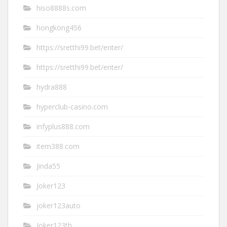
hiso8888s.com
hongkong456
https://sretthi99.bet/enter/
https://sretthi99.bet/enter/
hydra888
hyperclub-casino.com
infyplus888.com
item388.com
Jinda55
Joker123
joker123auto
Joker123th