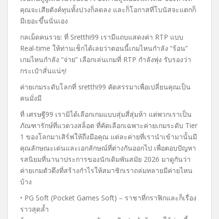
คุณจะเสียตังค์ทุนทั้งปวงก็ลดลง และก็โอกาสที่โบนัสจะแตกก็
มีเยอะขึ้นนั่นเอง
กลเม็ดคนรวย: ที่ Sretthi99 เรามีแถบแสดงค่า RTP แบบ
Real-time ให้ท่านเช็กได้เลยว่าตอนนี้เกมไหนกำลัง “ร้อน”
เกมไหนกำลัง “จ่าย” เลือกเล่นเกมที่ RTP กำลังพุ่ง รับรองว่า
กระเป๋าสั่นแน่ๆ!
ค่ายเกมระดับโลกที่ sretthi99 คัดสรรมาเพื่อเปลี่ยนคุณเป็น
คนมั่งมี
ที่ เศรษฐี99 เรามิได้เลือกเกมแบบสุ่มสี่สุ่มห้า แต่พวกเราเป็น
ภัณฑารักษ์ที่แวดวงสล็อต ที่คัดเลือกเฉพาะค่ายเกมระดับ Tier
1 ของโลกมาเสิร์ฟให้ถึงมือคุณ แต่ละค่ายที่เรานำเข้ามานั้นมี
คุณลักษณะเด่นและเอกลักษณ์ที่ต่างกันออกไป เพื่อตอบปัญหา
รสนิยมที่นานาประการของนักเดิมพันสมัย 2026 มาดูกันว่า
ค่ายเกมตัวตึงที่สร้างกำไรให้สมาชิกเราถล่มทลายมีค่ายไหน
บ้าง
• PG Soft (Pocket Games Soft) – ราชาที่กราฟิกและก็เรื่อง
ราวสุดล้ำ