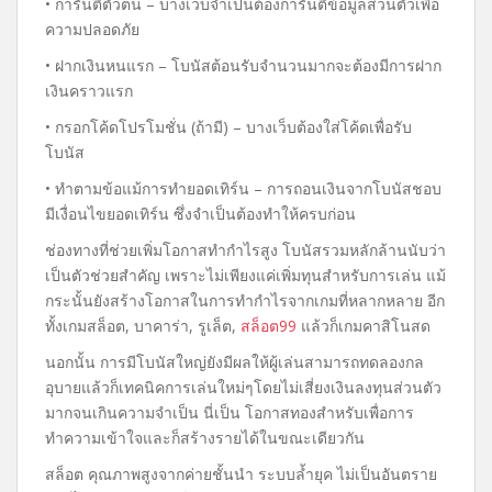
• การันตีตัวตน – บางเว็บจำเป็นต้องการันตีข้อมูลส่วนตัวเพื่อ
ความปลอดภัย
• ฝากเงินหนแรก – โบนัสต้อนรับจำนวนมากจะต้องมีการฝาก
เงินคราวแรก
• กรอกโค้ดโปรโมชั่น (ถ้ามี) – บางเว็บต้องใส่โค้ดเพื่อรับ
โบนัส
• ทำตามข้อแม้การทำยอดเทิร์น – การถอนเงินจากโบนัสชอบ
มีเงื่อนไขยอดเทิร์น ซึ่งจำเป็นต้องทำให้ครบก่อน
ช่องทางที่ช่วยเพิ่มโอกาสทำกำไรสูง โบนัสรวมหลักล้านนับว่า
เป็นตัวช่วยสำคัญ เพราะไม่เพียงแค่เพิ่มทุนสำหรับการเล่น แม้
กระนั้นยังสร้างโอกาสในการทำกำไรจากเกมที่หลากหลาย อีก
ทั้งเกมสล็อต, บาคาร่า, รูเล็ต,
สล็อต99
แล้วก็เกมคาสิโนสด
นอกนั้น การมีโบนัสใหญ่ยังมีผลให้ผู้เล่นสามารถทดลองกล
อุบายแล้วก็เทคนิคการเล่นใหม่ๆโดยไม่เสี่ยงเงินลงทุนส่วนตัว
มากจนเกินความจำเป็น นี่เป็น โอกาสทองสำหรับเพื่อการ
ทำความเข้าใจและก็สร้างรายได้ในขณะเดียวกัน
สล็อต คุณภาพสูงจากค่ายชั้นนำ ระบบล้ำยุค ไม่เป็นอันตราย