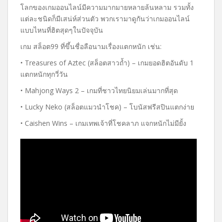
โลกของเกมออนไลน์มีความมากมายหลายล้นหลาม รวมทั้ง
แต่ละชนิดก็มีเสน่ห์ส่วนตัว พวกเรามาดูกันว่าเกมออนไลน์
แบบไหนที่ฮิตสุดๆในปัจจุบัน
เกม สล็อต99 ที่ขึ้นชื่อลือนามเรื่องแตกหนัก เช่น:
• Treasures of Aztec (สล็อตสาวถ้ำ) – เกมยอดฮิตอันดับ 1
แตกหนักทุกวี่วัน
• Mahjong Ways 2 – เกมที่ชาวไทยนิยมเล่นมากที่สุด
• Lucky Neko (สล็อตแมวนำโชค) – โบนัสฟรีสปินแตกง่าย
• Caishen Wins – เกมเทพเจ้าที่โชคลาภ แจกหนักไม่มียั้ง