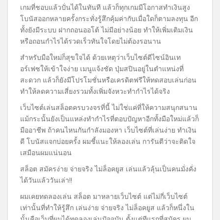
เกมที่ชอบแล้วปั่นได้ในทันที แล้วก็ทุกเกมมีโอกาสทำเงินสูง
โบนัสออกหลายครั้งกระทั่งรู้สึกคุ้มค่ากับเมื่อใดก็ตามลงทุน อีก
ทั้งยังมีระบบ ฝากถอนออโต้ ไม่มีอย่างน้อย ทำให้เพิ่มเติมเงิน
หรือถอนกำไรได้รวดเร็วทันใจโดยไม่ต้องรอนาน
สำหรับมือใหม่ก็สุขใจได้ ด้วยเหตุว่าเว็บไซต์ดีไซน์อินเท
อร์เฟซให้เข้าใจง่าย เมนูแจ้งชัด ปุ่มสปินอยู่ในตำแหน่งที่
สะดวก แล้วก็ยังมีโปรโมชั่นหรือเครดิตฟรีให้ทดสอบเล่นก่อน
ทำให้ลดความเสี่ยงรวมทั้งเพิ่มจังหวะทำกำไรได้จริง
เว็บไซต์เล่นสล็อตครบวงจรที่นี้ ไม่ใช่แค่ที่ให้ความสนุกสนาน
แม้กระนั้นยังเป็นแหล่งทำกำไรที่ตอบปัญหาอีกทั้งมือใหม่แล้วก็
มืออาชีพ ถ้าคนไหนกันกำลังมองหา เว็บไซต์ที่เล่นง่าย ทำเงิน
ดี โบนัสแจกบ่อยครั้ง ผมชี้แนะให้ลองเล่น การันตีว่าจะติดใจ
เสมือนผมแน่นอน
สล็อต สมัครง่าย จ่ายจริง ไม่ล็อคยูส เล่นแล้วลุ้นเป็นคนมั่งคั่ง
ได้วันแล้ววันเล่า!!
ผมเคยทดลองเล่น สล็อต มาหลายเว็บไซต์ แต่ไม่กี่เว็บไซต์
เท่านั้นที่ทำให้รู้สึก เล่นง่าย จ่ายจริง ไม่ล็อคยูส แล้วก็หนึ่งใน
นั้นคือเว็บที่ผมได้ทดลองเล่นปัจจุบัน ตั้งแต่ทีแรกที่สมัคร ผม