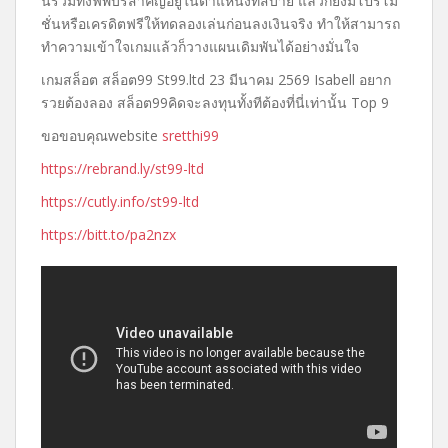
นรวมทั้งฟีพบร์สำคัญอยู่ในตำแหน่งที่สบาย แล้วก็ยังมีโปรโม
ชั่นหรือเครดิตฟรีให้ทดลองเล่นก่อนลงเงินจริง ทำให้สามารถ
ทำความเข้าใจเกมแล้วก็วางแผนเดิมพันได้อย่างมั่นใจ
เกมสล็อต สล็อต99 St99.ltd 23 มีนาคม 2569 Isabell อยาก
รวยต้องลอง สล็อต99คิดจะลงทุนทั้งทีต้องที่นี่เท่านั้น Top 9
ขอขอบคุณwebsite
sretthi99
https://rebrand.ly/st99-ltd
https://cutly.info/st99-ltd
https://bitt.to/pa2nzx