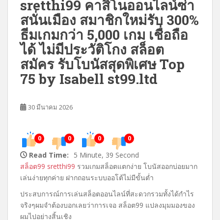
sretthi99 คาสิโนออนไลน์ซ่า
สนั่นเมือง สมาชิกใหม่รับ 300%
ธีมเกมกว่า 5,000 เกม เชื่อถือ
ได้ ไม่มีประวัติโกง สล็อต
สมัคร รับโบนัสสุดพิเศษ Top
75 by Isabell st99.ltd
30 มีนาคม 2026
0
0
0
0
Read Time:
5 Minute, 39 Second
สล็อต99
sretthi99
รวมเกมสล็อตแตกง่าย โบนัสออกบ่อยมาก
เล่นง่ายทุกค่าย ฝากถอนระบบออโต้ไม่มีขั้นต่ำ
ประสบการณ์การเล่นสล็อตออนไลน์ที่สะดวกรวมทั้งได้กำไร
จริงๆผมจำต้องบอกเลยว่าการเจอ สล็อต99 แปลงมุมมองของ
ผมไปอย่างสิ้นเชิง