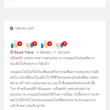
1 ตุลาคม 2025
0
0
0
0
Read Time:
6 Minute, 11 Second
สล็อต99
แหล่งรวมความสนุกสนาน เกมออนไลน์สุดฮิต มา
บันเทิงใจกับพวกเราได้แล้ว
เกมออนไลน์ไม่ได้เป็นเพียงแค่กิจกรรมเพื่อความสนุกสนานอีก
ต่อไป แต่เปลี่ยนเป็นหนึ่งในวิถีชีวิตของคนรุ่นหลังที่อยากผ่อน
คลาย สร้างความสนุกสนาน และก็เชื่อมต่อกับสหายๆทั่วทั้ง
โลก สำหรับคนที่กำลังมองหา สล็อต99 แหล่งสรุปความ
สนุกสนาน เกมออนไลน์สุดได้รับความนิยม วันนี้พวกเราจะพา
คุณไปรู้จักกับโลกของเกมออนไลน์ที่สนุกสนาน ครบทุกแนว
แล้วก็เหมาะสมกับทุกวัย