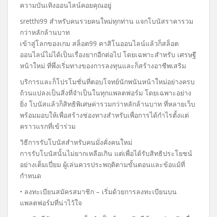
ความบันเทิงออนไลน์คอยคุณอยู่
sretthi99 สำหรับคนรวยคนใหม่ทุกท่าน แจกโบนัสราคารวม
กว่าหลักล้านบาท
เข้าสู่โลกของเกม สล็อต99 คาสิโนออนไลน์แล้วก็สล็อต
ออนไลน์ไม่ได้เป็นเรื่องยากอีกต่อไป โดยเฉพาะสำหรับ เศรษฐี
หน้าใหม่ ที่พึ่งเริ่มทางของการลงทุนและก็สร้างอาชีพเสริม
บริการและก็โปรโมชั่นที่ตอบโจทย์นักพนันหน้าใหม่อย่างครบ
ถ้วนแปลงเป็นสิ่งที่จำเป็นในทุกแพลตฟอร์ม โดยเฉพาะอย่าง
ยิ่ง โบนัสแล้วก็สิทธิพิเศษค่ารวมกว่าหลักล้านบาท ที่หลายเว็บ
พร้อมมอบให้เพื่อสร้างช่องทางสำหรับเพื่อการได้กำไรตั้งแต่
คราวแรกที่เข้าร่วม
วิธีการรับโบนัสสำหรับคนมั่งคั่งคนใหม่
การรับโบนัสนั้นไม่ยากเหลือเกิน แต่เพื่อได้รับสิทธิประโยชน์
อย่างเต็มเปี่ยม ผู้เล่นควรประพฤติตามขั้นตอนและข้อแม้ที่
กำหนด
• ลงทะเบียนสมัครสมาชิก – เริ่มด้วยการลงทะเบียนบน
แพลตฟอร์มที่น่าไว้ใจ