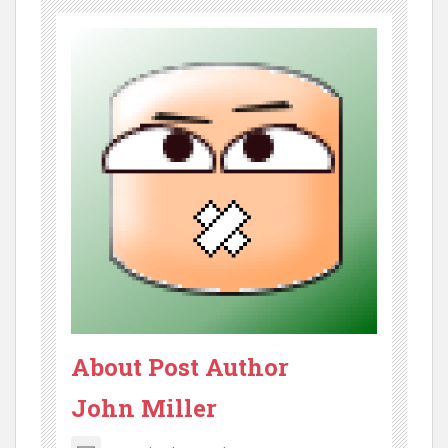
About Post Author
John Miller