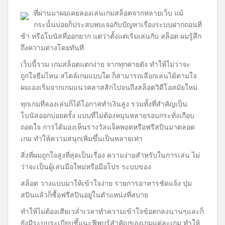
ที่ผ่านมาผมเคยลองเล่นเกมสล็อตจากหลายเว็บ แม้
กระนั้นบ่อยก็ประสบพบเจอกับปัญหาเรื่องระบบฝากถอนที่
ช้า หรือโบนัสที่ออกยาก แต่ว่าตั้งแต่เริ่มเล่นกับ สล็อต ผมรู้สึก
ถึงความต่างโดยทันที
เว็บนี้รวม เกมสล็อตแตกง่าย จากทุกค่ายดัง ทำให้ไม่ว่าจะ
ถูกใจธีมไหน สไตล์เกมแบบใด ก็สามารถเลือกเล่นได้ตามใจ
ผมเองเริ่มจากเกมแนวคลาสสิกไปจนถึงสล็อตวิดีโอสมัยใหม่
ทุกเกมที่ลองเล่นก็ได้โอกาสทำเงินสูง รวมทั้งที่สำคัญเป็น
โบนัสออกบ่อยครั้ง แบบที่ไม่ต้องหมุนหลายรอบกระทั่งเกือบ
ถอดใจ การได้มองเห็นรางวัลแจ็คพอตหรือฟรีสปินมาตลอด
เกม ทำให้ความสนุกเพิ่มขึ้นเป็นหลายเท่า
สิ่งที่ผมถูกใจสูงที่สุดเป็นเรื่อง ความง่ายสำหรับในการเล่น ไม่
ว่าจะเป็นผู้เล่นมือใหม่หรือมือโปร ระบบของ
สล็อต วางแบบมาให้เข้าใจง่าย รายการอาหารชัดแจ้ง ปุ่ม
สปินแล้วก็ซื้อฟรีสปินอยู่ในตำแหน่งที่สบาย
ทำให้ไม่ต้องเสียเวล่ำเวลาทำความเข้าใจข้อตกลงนานๆและก็
ยังมีระบบระเบียบชี้แนะฟีพบร์สำคัญของเกมแต่ละเกม ทำให้