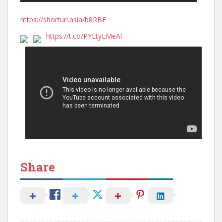
https://shorturl.asia/b8RBF
https://t.co/PYEtyLMeAl
Share