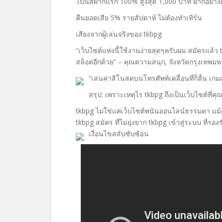
โบนัสฝากแรก 100% สูงสุด 1,000 บาท ฝากอย่าง
คืนยอดเสีย 5% รายสัปดาห์ ไม่ต้องทำเทิร์น
เสียงจากผู้เล่นจริงของ tkbpg
“เว็บไซต์แห่งนี้ใช้งานง่ายสุดๆครับผม สมัครแล้
สล็อตอีกด้วย” – คุณความสนุก, จังหวัดกรุงเทพม
“เล่นคาสิโนสดบนโทรศัพท์เคลื่อนที่ก็ลื่น เก
สรุป: เพราะเหตุไร tkbpg ถึงเป็นเว็บไซต์ที่คุ
tkbpg ไม่ใช่แค่เว็บไซต์พนันออนไลน์ธรรมดา แม้กระ
tkbpg สมัคร ที่ไม่ยุ่งยาก tkbpg เข้าสู่ระบบ ที่ร
เงื่อนไขสลับซับซ้อน