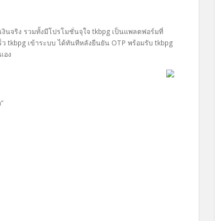
เงินจริง รวมทั้งมีโปรโมชั่นจุใจ tkbpg เป็นแพลตฟอร์มที่
เร็ว tkbpg เข้าระบบ ได้ทันทีหลังยืนยัน OTP พร้อมรับ tkbpg
นเอง
ก”