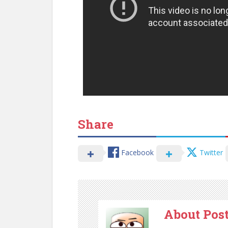
Share
Facebook
Twitter
About Pos