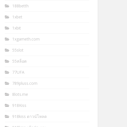
188betth
1xbet
1xbit
1xgameth.com
55slot
55สล็อต
77UFA
789pluss.com
8lots.me
918Kiss
918kiss ดาวน์โหลด