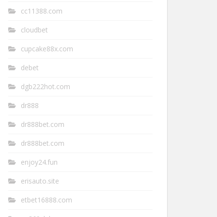
cc11388.com
cloudbet
cupcake88x.com
debet
dgb222hot.com
dr888
dr888bet.com
dr888bet.com
enjoy24.fun
erisauto.site
etbet16888.com