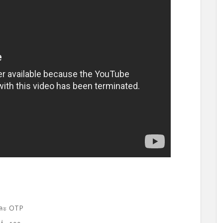
และ OTP