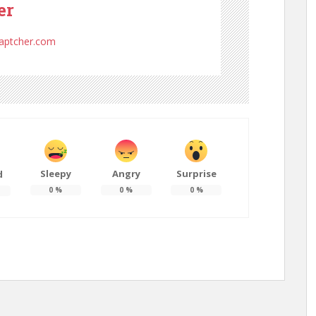
er
aptcher.com
Sleepy
Angry
Surprise
d
0
%
0
%
0
%