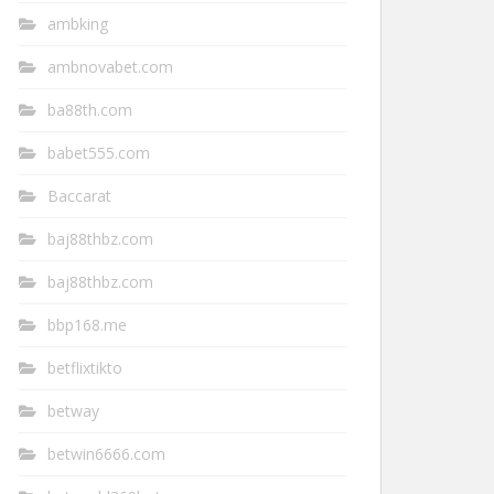
ambking
ambnovabet.com
ba88th.com
babet555.com
Baccarat
baj88thbz.com
baj88thbz.com
bbp168.me
betflixtikto
betway
betwin6666.com