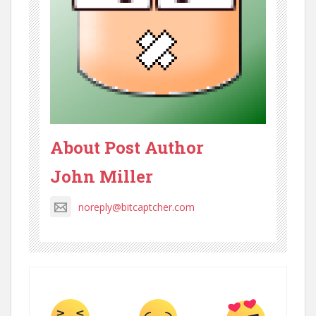
About Post Author
John Miller
noreply@bitcaptcher.com