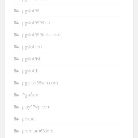
pgslot99
pgslot9999.co
pgslot999bets.com
pgslotceo
pgslotfish
pgslotth
pgzeus88win.com
Pgสล็อต
play97vip.com
pokbet
premium66.info