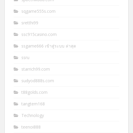
sqgame555s.com
sretthi99
ssc915casino.com
ssgame666 เข้าสู่ระบบ ล่าสุด
ssru
starrich99.com
sudyod888s.com
t88golds.com
tangtem168
Technology
teenoi888