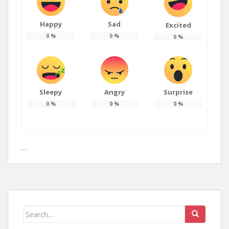
Happy
Sad
Excited
0
%
0
%
0
%
Sleepy
Angry
Surprise
0
%
0
%
0
%
…
Search
for: