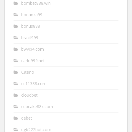
bombet888.win
bonanza99
bonus888
brazil999
bwvip4.com
carlo999.net
Casino
cc11388.com
cloudbet
cupcake88x.com
debet
dgb222hot.com