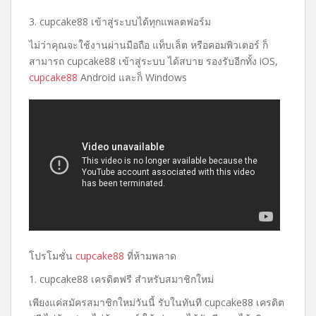
3. cupcake88 เข้าสู่ระบบได้ทุกแพลตฟอร์ม
ไม่ว่าคุณจะใช้งานผ่านมือถือ แท็บเล็ต หรือคอมพิวเตอร์ ก็
สามารถ cupcake88 เข้าสู่ระบบ ได้สบาย รองรับอีกทั้ง iOS,
cupcake88
Android และก็ Windows
โปรโมชั่น
cupcake88
ที่ห้ามพลาด
1. cupcake88 เครดิตฟรี สำหรับสมาชิกใหม่
เพียงแค่สมัครสมาชิกใหม่วันนี้ รับในทันที cupcake88 เครดิต