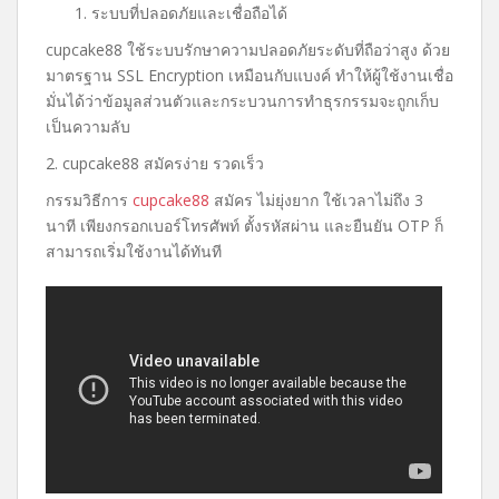
1. ระบบที่ปลอดภัยและเชื่อถือได้
cupcake88 ใช้ระบบรักษาความปลอดภัยระดับที่ถือว่าสูง ด้วย
มาตรฐาน SSL Encryption เหมือนกับแบงค์ ทำให้ผู้ใช้งานเชื่อ
มั่นได้ว่าข้อมูลส่วนตัวและกระบวนการทำธุรกรรมจะถูกเก็บ
เป็นความลับ
2. cupcake88 สมัครง่าย รวดเร็ว
กรรมวิธีการ
cupcake88
สมัคร ไม่ยุ่งยาก ใช้เวลาไม่ถึง 3
นาที เพียงกรอกเบอร์โทรศัพท์ ตั้งรหัสผ่าน และยืนยัน OTP ก็
สามารถเริ่มใช้งานได้ทันที