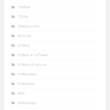
55สล็อต
77UFA
789pluss.com
8lots.me
918Kiss
918kiss ดาวน์โหลด
918kiss เข้าสู่ระบบ
918kissauto
918kissme
ABA
ABAGroup2