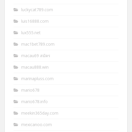
luckycat789.com
luis16888.com
lux555.net
mac1bet789.com
macau69 สมัคร
macau888.win
marinapluss.com
mario678
mario678.info
meekin365day.com
mexicanoo.com