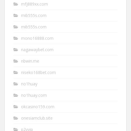
mfj889xx.com
mib555s.com
mib555s.com
mono16888.com
nagawaybet.com
nbwin.me
niseko168bet.com
no1huay
no1huay.com
okcasino159.com
onesiamclub.site
p2vvip