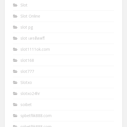
Slot
Slot Online
slot pg
slot เครดิตฟรี
slot1111ok.com
slot168
slot777
Slotxo
slotxo24hr
soibet
spbetflik888.com
spbetflik888.com