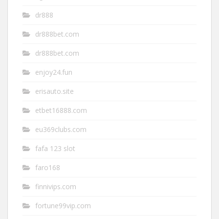
dr888
dr888bet.com
dr888bet.com
enjoy24.fun
erisauto.site
etbet16888.com
eu369clubs.com
fafa 123 slot
faro168
finnivips.com
fortune99vip.com