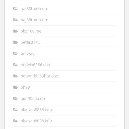
baj88thbz.com
baj88thbz.com
bbp168.me
betflixtikto
betway
betwin6666.com
betworld369hot.com
bh99
bio285th.com
bluewin8888.info
bluewin8888.info