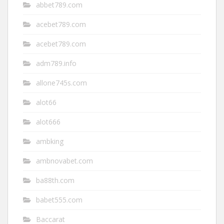
abbet789.com
acebet789.com
acebet789.com
adm789.info
allone745s.com
alot66
alot666
ambking
ambnovabet.com
ba88th.com
babet555.com
Baccarat