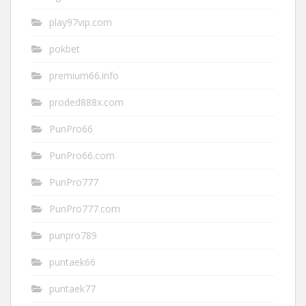
play97vip.com
pokbet
premium66.info
proded888x.com
PunPro66
PunPro66.com
PunPro777
PunPro777.com
punpro789
puntaek66
puntaek77