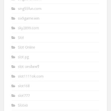
sing55fun.com
six9game.win
sky2899.com
Slot
Slot Online
slot pg
slot เครดิตฟรี
slot1111ok.com
slot168
slot777
Slotxo