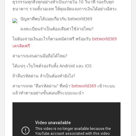
ธุรกรรมทุกสิ่งทุกอย่างทำเป็นภายใน 10 วินาที รองรับทุก
ธนาคาร รวมทั้งวอเลท ให้คุณจัดแจงการเงินได้อย่างอิสระ
ปัญหาที่พบได้บ่อยเกี่ยวกับ betworld369
ลงทะเบียนจำเป็นต้องเสียค่าใช้จ่ายไหม?
ไม่ต้องจ่ายเงินอะไรก็ตามสมัครฟรี พร้อมรับ
betworld369
เครดิตฟรี
สามารถเล่นผ่านมือถือได้ไหม?
ได้แน่ๆ เว็บไซต์รองรับทั้ง Android และ iOS
ถ้าลืมรหัสผ่าน จำเป็นต้องทำยังไง?
สามารถกด “ลืมรหัสผ่าน” ที่หน้า
betworld369
เข้าระบบ
แล้วทำตามอย่างขั้นตอนที่ระบบแนะนำ