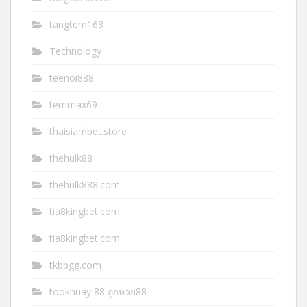
tangtem168
Technology
teenoi888
temmax69
thaisiambet.store
thehulk88
thehulk888.com
tia8kingbet.com
tia8kingbet.com
tkbpgg.com
tookhuay 88 ถูกหวย88