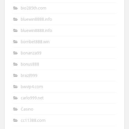
bio285th.com
bluewin8888.info
bluewin8888.info
bombet888.win
bonanza99
bonus888
brazil999
bwvip4.com
carlo999.net
Casino
cc11388.com