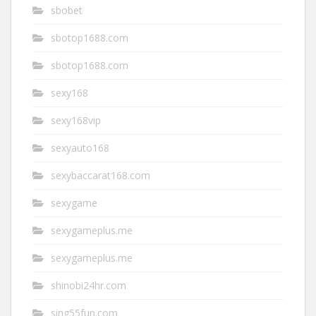
sbobet
sbotop1688.com
sbotop1688.com
sexy168
sexy168vip
sexyauto168
sexybaccarat168.com
sexygame
sexygameplus.me
sexygameplus.me
shinobi24hr.com
sing55fun.com