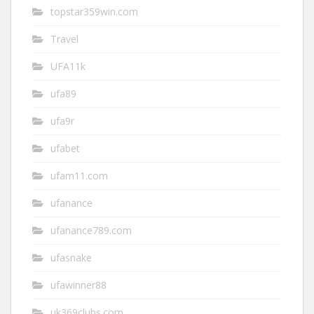
topstar359win.com
Travel
UFA11k
ufa89
ufa9r
ufabet
ufam11.com
ufanance
ufanance789.com
ufasnake
ufawinner88
uk369clubs.com