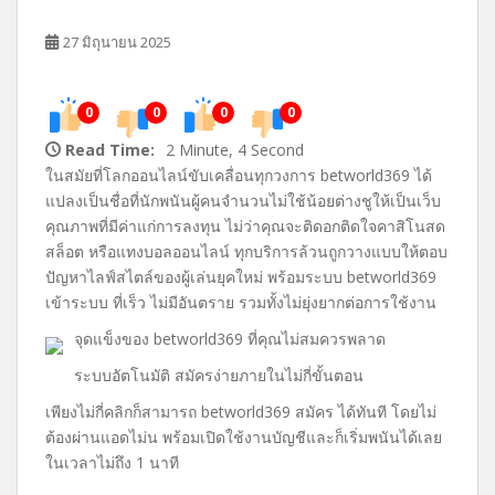
27 มิถุนายน 2025
0
0
0
0
Read Time:
2 Minute, 4 Second
ในสมัยที่โลกออนไลน์ขับเคลื่อนทุกวงการ betworld369 ได้
แปลงเป็นชื่อที่นักพนันผู้คนจำนวนไม่ใช้น้อยต่างชูให้เป็นเว็บ
คุณภาพที่มีค่าแก่การลงทุน ไม่ว่าคุณจะติดอกติดใจคาสิโนสด
สล็อต หรือแทงบอลออนไลน์ ทุกบริการล้วนถูกวางแบบให้ตอบ
ปัญหาไลฟ์สไตล์ของผู้เล่นยุคใหม่ พร้อมระบบ betworld369
เข้าระบบ ที่เร็ว ไม่มีอันตราย รวมทั้งไม่ยุ่งยากต่อการใช้งาน
จุดแข็งของ betworld369 ที่คุณไม่สมควรพลาด
ระบบอัตโนมัติ สมัครง่ายภายในไม่กี่ขั้นตอน
เพียงไม่กี่คลิกก็สามารถ betworld369 สมัคร ได้ทันที โดยไม่
ต้องผ่านแอดไม่น พร้อมเปิดใช้งานบัญชีและก็เริ่มพนันได้เลย
ในเวลาไม่ถึง 1 นาที