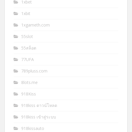
1xbet
1xbit
1xgameth.com
55slot
55สล็อต
77UFA
789pluss.com
8lots.me
918Kiss
918kiss ดาวน์โหลด
918kiss เข้าสู่ระบบ
918kissauto