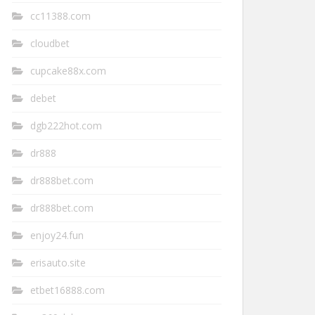
cc11388.com
cloudbet
cupcake88x.com
debet
dgb222hot.com
dr888
dr888bet.com
dr888bet.com
enjoy24.fun
erisauto.site
etbet16888.com