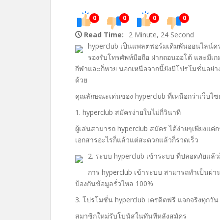
0
0
0
0
Read Time:
2 Minute, 24 Second
hyperclub เป็นแพลตฟอร์มเดิมพันออนไลน์ครบว
รองรับโทรศัพท์มือถือ ฝากถอนออโต้ และมีเกม
กีฬาและก็หวย นอกเหนือจากนี้ยังมีโปรโมชั่นอย่าง
ด้วย
คุณลักษณะเด่นของ hyperclub ที่เหนือกว่าเว็บไซต์
1. hyperclub สมัครง่ายในไม่กี่วินาที
ผู้เล่นสามารถ hyperclub สมัคร ได้ง่ายๆเพียงแค่
เอกสารอะไรก็แล้วแต่สะดวกแล้วก็รวดเร็ว
2. ระบบ hyperclub เข้าระบบ ที่ปลอดภัยแล้ว
การ hyperclub เข้าระบบ สามารถทำเป็นผ่าน
ป้องกันข้อมูลรั่วไหล 100%
3. โปรโมชั่น hyperclub เครดิตฟรี แจกจริงทุกวัน
สมาชิกใหม่รับโบนัสในทันทีหลังสมัคร