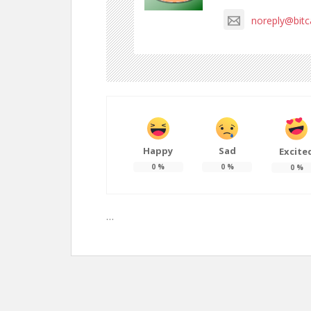
noreply@bitc
Happy
Sad
Excite
0
%
0
%
0
%
…