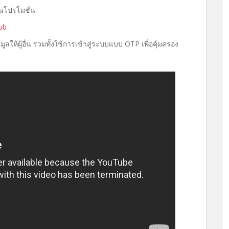
ในโปรโมชั่น
ub
ูลให้ผู้อื่น รวมทั้งใช้การเข้าสู่ระบบแบบ OTP เพื่อคุ้มครอง