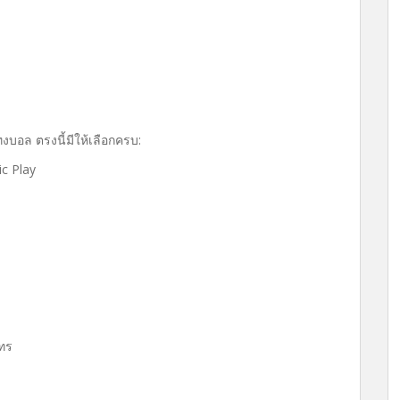
งบอล ตรงนี้มีให้เลือกครบ:
c Play
โทร