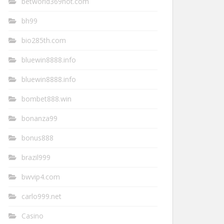
betworld369hot.com
bh99
bio285th.com
bluewin8888.info
bluewin8888.info
bombet888.win
bonanza99
bonus888
brazil999
bwvip4.com
carlo999.net
Casino