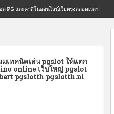
็อต PG และคาสิโนออนไลน์เว็บตรงตลอดเวลา!
มเทคนิคเล่น pgslot ให้แตก
sino online เว็บใหญ่ pgslot
lbert pgslotth pgslotth.nl