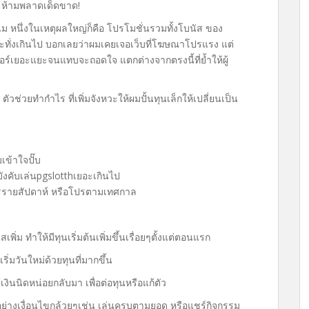
! ห้ามพลาดเด็ดขาด!
 หนึ่งในเหตุผลใหญ่ก็คือ โปรโมชั่นรวมทั้งโบนัส ของ
ๆกระทั่งเกินไป บอกเลยว่าผมเคยเจอเว็บที่โฆษณาโปรแรง แต่
วอร์เยอะแยะจนแทบจะถอดใจ แตกต่างจากตรงนี้ที่ย้ำให้ผู้
 ตัวช่วยทำกำไร ที่เพิ่มจังหวะให้ผมปั้นทุนเล็กให้เปลี่ยนเป็น
เข้าใจปั๊บ
ูกบังคับเล่นpgslotthเยอะเกินไป
ปรรายสัปดาห์ หรือโปรตามเทศกาล
พิ่ม ทำให้มีทุนเริ่มต้นเพิ่มขึ้นเรื่อยๆตั้งแต่ตอนแรก
่มวันใหม่ด้วยทุนที่มากขึ้น
งินนิดหน่อยกลับมา เพื่อต่อทุนหรือแก้ตัว
ย่างเงื่อนไขกล้วยๆเช่น เล่นครบตามยอด หรือแชร์กิจกรรม