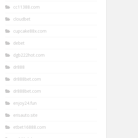
cc11388.com
cloudbet
cupcake88x.com
debet
dgb222hot.com
dr888
dr888bet.com
dr888bet.com
enjoy24.fun
erisauto.site
etbet16888.com