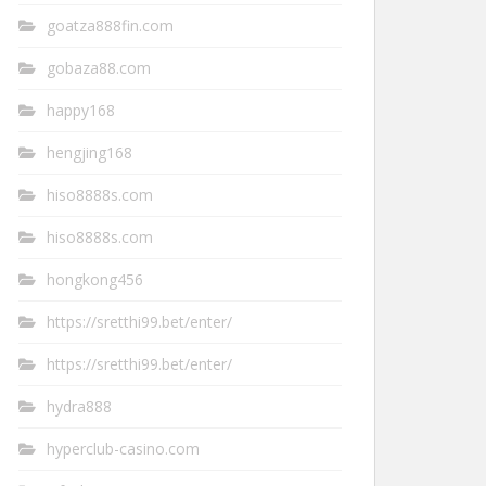
goatza888fin.com
gobaza88.com
happy168
hengjing168
hiso8888s.com
hiso8888s.com
hongkong456
https://sretthi99.bet/enter/
https://sretthi99.bet/enter/
hydra888
hyperclub-casino.com