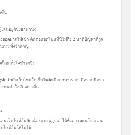
ขึ้น
ู้เล่นอยู่กับเขานานๆ
องยอดฝากไม่เข้า ติดต่อแอดไม่นที่นี่ไม่ถึง 2 นาทีปัญหาก็ถูก
าจนกระทั่งรำคาญ
ตั้งอกตั้งใจช่วยจริง
Pgslotthกับเว็บไซต์ใดเว็บไซต์หนึ่งนานๆเราจะมีความคิดว่า
้ความเข้าใจสึกอย่างงั้น
ิน
ล่นเว็บไซต์อื่นอีกเนื่องจาก pgslot ให้ทั้งความแน่ใจ ความ
บไซต์อื่นให้ไม่ได้