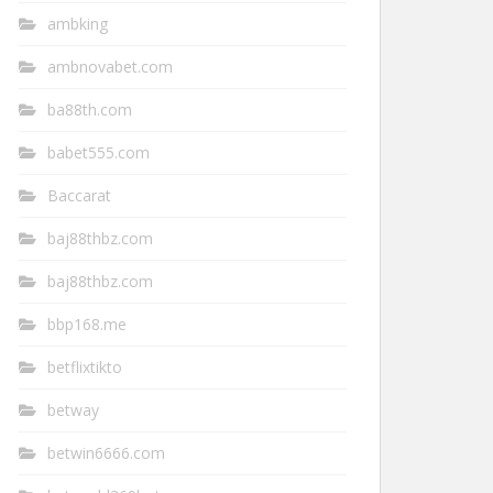
ambking
ambnovabet.com
ba88th.com
babet555.com
Baccarat
baj88thbz.com
baj88thbz.com
bbp168.me
betflixtikto
betway
betwin6666.com