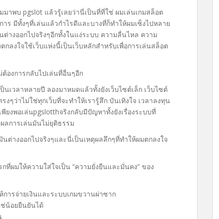
าพบ pgslot แล้วรู้เลยว่านี่เป็นที่ที่ใช่ ผมเล่นเกมสล็อต
มีทั้งๆที่เล่นแล้วกำไรดีและบางที่ก็ทำให้ผมเซ็งไปหลาย
มันต่างออกไปจริงๆอีกทั้งในแง่ระบบ ความลื่นไหล ความ
มตกลงใจใช้เว็บแห่งนี้เป็นเว็บหลักสำหรับเพื่อการเล่นสล็อต
่ต้องการกลับไปเล่นที่อื่นๆอีก
ป็นเวลาหลายปี ลองมาหมดแล้วทั้งยังเว็บไซต์เล็ก เว็บไซต์
ๆว่าไม่ใช่ทุกเว็บที่จะทำให้เรารู้สึก บันเทิงใจ เวลาลงทุน
ยงพอเล่นpgslotthจริงกลับมีปัญหาทั้งยังเรื่องระบบที่
าผลการเล่นมันไม่ยุติธรรม
มันต่างออกไปจริงๆและนี่เป็นเหตุผลลึกๆที่ทำให้ผมตกลงใจ
แรกที่ผมให้ความใส่ใจเป็น “ความยั่งยืนและมั่นคง” ของ
ทำให้การจ่ายเงินและระบบเกมขวานผ่าซาก
ช่น้อยยืนยันได้
น