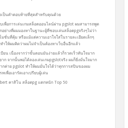
จเป็นคำตอบท้ายที่สุดสำหรับคุณด้วย
ับเพื่อการเล่นเกมสล็อตออนไลน์ผ่าน pgslot ผมสามารถพูด
งทุกอย่างที่ผมมองหาในฐานะผู้ที่ชอบเล่นสล็อตpgจริงๆไม่ว่า
โมชั่นที่คุ้ม หรือแม้แต่ความเอาใจใส่ในรายละเอียดเล็กๆ
ทำให้ผมคิดว่าผมไม่จำเป็นต้องหาเว็บอื่นอีกแล้ว
ทะเบียน เนื่องจากว่าขั้นตอนมันง่ายแล้วก็รวดเร็วทันใจมาก
ยาก จากนั้นพอได้ลองเล่นเกมpgslotจริง ผมก็ยิ่งมั่นใจมาก
ท้จากค่าย pgslot ทำให้ผมมั่นใจได้ว่าทุกการสปินของผม
ทเพื่อเอารัดเอาเปรียบผู้เล่น
Elbert คาสิโน สล็อตpg แตกหนัก Top 50