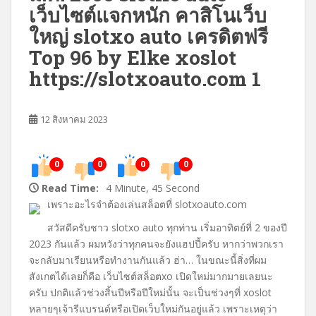
เว็บไซต์แจกหนัก คาสิโนเว็บ
ใหญ่ slotxo auto เครดิตฟรี
Top 96 by Elke xoslot
https://slotxoauto.com 1
12 สิงหาคม 2023
0
0
0
0
Read Time:
4 Minute, 45 Second
เพราะอะไรจำต้องเล่นสล็อตที่ slotxoauto.com
สวัสดีครับชาว slotxo auto ทุกท่าน เริ่มอาทิตย์ที่ 2 ของปี
2023 กันแล้ว ผมหวังว่าทุกคนจะยังแฮปปี้ครับ หากว่าพวกเรา
จะกลับมาเรียนหรือทำงานกันแล้ว ฮ่า… ในขณะนี้สิ่งที่ผม
สังเกตได้เลยก็คือ เว็บไซต์สล็อตxo เปิดใหม่มากมายเลยนะ
ครับ ปกติแล้วช่วงสิ้นปีหรือปีใหม่นั้น จะเป็นช่วงๆที่ xoslot
หลายๆเจ้ารีแบรนด์หรือเปิดเว็บใหม่กันอยู่แล้ว เพราะเหตุว่า