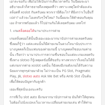
เอาละขอรับ เพื่อไม่ให้เป็นการเสียเวลาครับ วันนี้ผมจะมา
อธิบายแล้วก็สาธยายถึงเหตุผลที่ว่า เพราะเหตุใดจำต้องเล่น
สล็อตที่ xoslot กันครับผม พวกเรามีดีอะไร? ดียิ่งกว่าเว็บอื่นรึ
เปล่า? แล้วจะโอเคจริงๆใช่ไหม? วันนี้ผมจะให้คำตอบกับคุณ
เอง ถ้าหากพร้อมแล้ว ก็ไปอ่านกันได้เลยครับผม เลทโก!
1. เกม
สล็อตออโต้
นานาประการค่าย
เกมสล็อตออโต้นั้นมีเยอะเยอะมากนานัปการค่ายเลยครับผม
ซึ่งผมก็รู้ว่า แต่ละคนนั้นก็มีค่ายเกมในดวงใจนานับประการ
บางบุคคลก็เป็นแฟนของค่ายเกมนี้ บางบุคคลก็ชอบเกมค่าย
นั้น เรียกว่า นานาประการความชื่นชอบในแต่ละเกมเลยครับ
ซึ่งทาง slotxo ก็รู้เหตุผลข้อนี้ดีขอรับ ทางพวกเราก็เลยไม่ได้มี
แต่เกมจากค่าย xoslot แค่นั้น ก็ยังคงมีเกมดังเกมได้รับความ
นิยมจากทุกๆค่ายมาด้วย ไม่ว่าจะเป็น PG Slot, Pragmatic
Play, Jili,
slotxo auto
Ask Me Bet หรือ Amb Slot เป็นต้น
เพื่อให้ตอบปัญหากับลูกค้า
เยอะที่สุดนั่นเองนะครับ
การที่เว็บ slot auto มีเกมจากนานัปการค่าย มันก็ทำให้ทุกคน
ไม่ต้องไปนั่งแปลงเว็บเวลาจะเปลี่ยนค่ายเกมเล่น ทำให้ท่าน