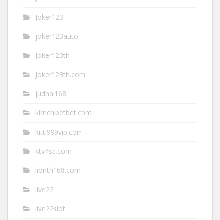
Joker123
joker123auto
Joker123th
Joker123th.com
judhai168
kimchibetbet.com
kitti999vip.com
ktv4sd.com
lionth168.com
live22
live22slot