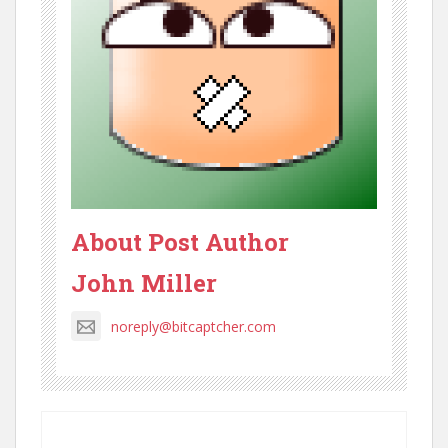
About Post Author
John Miller
noreply@bitcaptcher.com