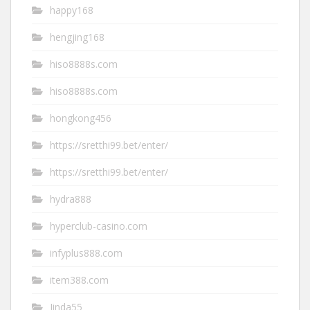
happy168
hengjing168
hiso8888s.com
hiso8888s.com
hongkong456
https://sretthi99.bet/enter/
https://sretthi99.bet/enter/
hydra888
hyperclub-casino.com
infyplus888.com
item388.com
Jinda55