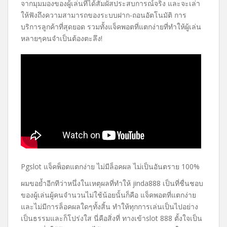
จากมุมมองของผู้เล่นที่ได้สัมผัสประสบการณ์จริง และจะเล่า
ให้ฟังถึงความสามารถของระบบฝาก-ถอนอัตโนมัติ การ
บริการลูกค้าที่สุดยอด รวมทั้งแจ็คพอตที่แตกง่ายที่ทำให้ผู้เล่น
หลายๆคนจำเป็นต้องตะลึง!
Pgslot แจ็คพ็อตแตกง่าย ไม่มีล็อคผล ไม่เป็นอันตราย 100%
ผมขอย้ำอีกทีว่าหนึ่งในเหตุผลที่ทำให้ jinda888 เป็นที่ชื่นชอบ
ของผู้เล่นผู้คนจำนวนไม่ใช้น้อยนั้นก็คือ แจ็คพอตที่แตกง่าย
และไม่มีการล็อคผลใดๆทั้งสิ้น ทำให้ทุกการเล่นเป็นไปอย่าง
เป็นธรรมและก็โปร่งใส นี่คือสิ่งที่ ทางเข้าslot 888 ตั้งใจเป็น