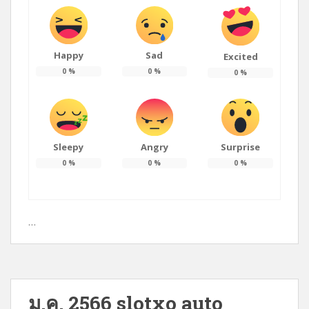
Happy
Sad
Excited
0
%
0
%
0
%
Sleepy
Angry
Surprise
0
%
0
%
0
%
…
ม.ค. 2566 slotxo auto