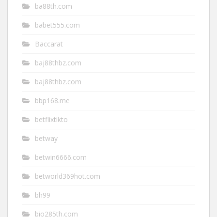
ba88th.com
babet555.com
Baccarat
baj88thbz.com
baj88thbz.com
bbp168.me
betflixtikto
betway
betwin6666.com
betworld369hot.com
bh99
bio285th.com