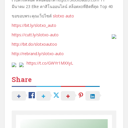
มีนาคม 23 Elke คาสิโนออนไลน์ สล็อตxoที่ฮิตที่สุด Top 40
ขอขอบพระคุณเว็ปไซต์
slotxo auto
https://bit.ly/slotxo_auto
https://cutt.ly/slotxo-auto
http://bit.do/slotxoautoo
http://rebrand.ly/slotxo-auto
https://t.co/GWYr1MXXyL
Share