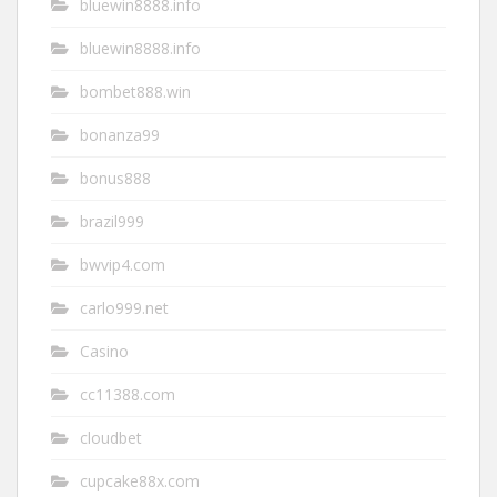
bluewin8888.info
bluewin8888.info
bombet888.win
bonanza99
bonus888
brazil999
bwvip4.com
carlo999.net
Casino
cc11388.com
cloudbet
cupcake88x.com