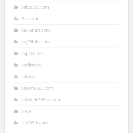
babet555.com
Baccarat
baj88thbz.com
baj88thbz.com
bbp168.me
betflixtikto
betway
betwin6666.com
betworld369hot.com
bh99
bio285th.com