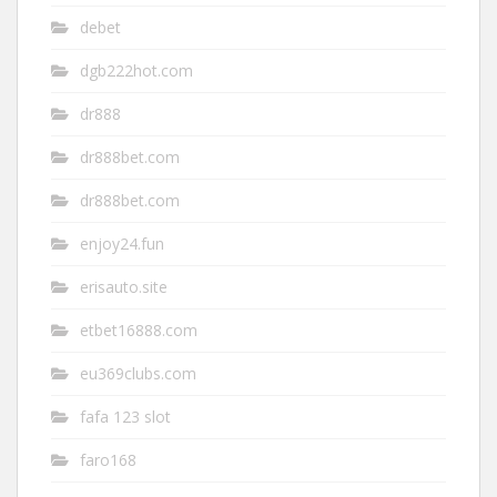
debet
dgb222hot.com
dr888
dr888bet.com
dr888bet.com
enjoy24.fun
erisauto.site
etbet16888.com
eu369clubs.com
fafa 123 slot
faro168