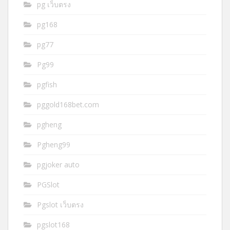
pg เว็บตรง
pg168
pg77
Pg99
pgfish
pggold168bet.com
pgheng
Pgheng99
pgjoker auto
PGSlot
Pgslot เว็บตรง
pgslot168