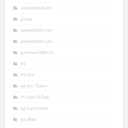
onesiamclub.site
p2vvip
pananthai99.com
pananthai99.com
paramax1688.info
PG
PG Slot
pg slot เว็บตรง
PG Slot เว็บใหม่
pg SuperGame
pg สล็อต