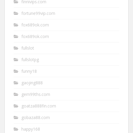
finnivips.com
fortune99vip.com
fox689ok.com
fox689ok.com
fullslot
fullslotpg
funny18
gaojing888
gem99ths.com
goatza888fin.com
gobaza88.com
happy168