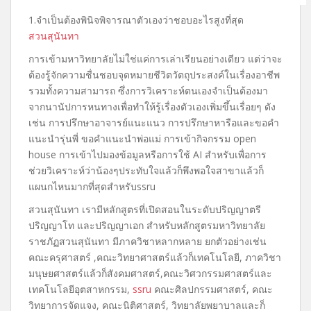
1.จำเป็นต้องพินิจพิจารณาตัวเองว่าชอบอะไรสูงที่สุด
สวนสุนันทา
การเข้ามหาวิทยาลัยไม่ใช่แค่การเล่าเรียนอย่างเดียว แต่ว่าจะ
ต้องรู้จักความชื่นชอบจุดหมายชีวิตวัตถุประสงค์ในเรื่องอาชีพ
รวมทั้งความสามารถ ซึ่งการวิเคราะห์ตนเองจำเป็นต้องมา
จากนานัปการหนทางเพื่อทำให้รู้เรื่องตัวเองเพิ่มขึ้นเรื่อยๆ ดัง
เช่น การปรึกษาอาจารย์แนะแนว การปรึกษาหารือและขอคำ
แนะนำรุ่นพี่ ขอคำแนะนำพ่อแม่ การเข้ากิจกรรม open
house การเข้าไปมองข้อมูลหรือการใช้ AI สำหรับเพื่อการ
ช่วยวิเคราะห์ว่าน้องๆประทับใจแล้วก็พึงพอใจสาขาแล้วก็
แผนกไหนมากที่สุดสำหรับssru
สวนสุนันทา เรามีหลักสูตรที่เปิดสอนในระดับปริญญาตรี
ปริญญาโท และปริญญาเอก สำหรับหลักสูตรมหาวิทยาลัย
ราชภัฏสวนสุนันทา มีภาควิชาหลากหลาย ยกตัวอย่างเช่น
คณะครุศาสตร์ ,คณะวิทยาศาสตร์แล้วก็เทคโนโลยี, ภาควิชา
มนุษยศาสตร์แล้วก็สังคมศาสตร์,คณะวิศวกรรมศาสตร์และ
เทคโนโลยีอุตสาหกรรม,
ssru
คณะศิลปกรรมศาสตร์, คณะ
วิทยาการจัดแจง, คณะนิติศาสตร์, วิทยาลัยพยาบาลและก็