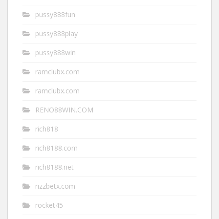
pussy888fun
pussy888play
pussy888win
ramclubx.com
ramclubx.com
RENO88WIN.COM
rich818
rich8188.com
rich8188.net
rizzbetx.com
rocket45