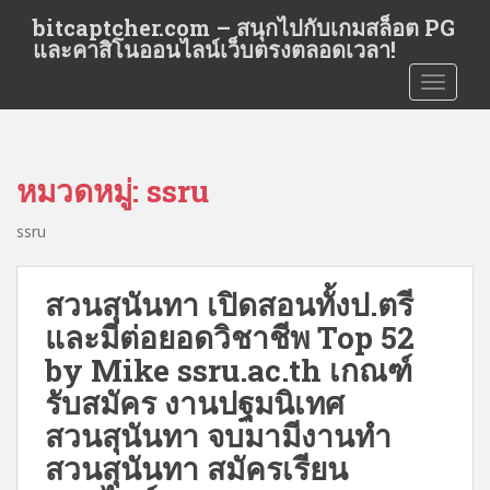
S
bitcaptcher.com – สนุกไปกับเกมสล็อต PG
k
และคาสิโนออนไลน์เว็บตรงตลอดเวลา!
i
TOGGLE
p
t
o
m
หมวดหมู่:
ssru
a
i
ssru
n
c
o
สวนสุนันทา เปิดสอนทั้งป.ตรี
n
และมีต่อยอดวิชาชีพ Top 52
t
by Mike ssru.ac.th เกณฑ์
e
n
รับสมัคร งานปฐมนิเทศ
t
สวนสุนันทา จบมามีงานทำ
สวนสุนันทา สมัครเรียน