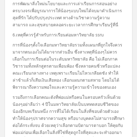
การพัฒนาสิ่งใหม่นโยบายและการเล่าเรียนการสอนอย่าง
ครบวงจรเพื่อบูรณาการให้น้องๆแบบใหม่ได้จบมาดำเนินการ
สุดที่รัก ได้ปรับปรุงประเทศ ทางด้านวิชาความรู้ความ
สามารถ และสุขสบายตลอดระยะเวลาการศึกษาเรียนรู้ที่นี่
6.เหตุที่ควรรู้สำหรับการเรียนต่อมหาวิทยาลัย ssru
การที่น้องๆตั้งใจเลือกมหาวิทยาลัยรวมทั้งแผนกที่ถูกใจจึงควร
มาจากตนเองไม่ได้มาจากส่วนอื่น ซึ่งสาเหตุที่น้องๆไม่ควร
เลือกในการเรียนต่อในระดับมหาวิทยาลัย คือ ไม่เลือกภาค
วิชารวมทั้งหลักสูตรตามเพื่อนพ้อง ซึ่งหลายคนซิ่วหรือแปลง
คณะเรียนกลางทาง เหตุเพราะเรียนไม่ไหวเกลียดชัง ทำให้
ล่าช้าแล้วก็เสียเงินเสียทอง เลือกแผนกตามสหาย โดยไม่ได้
พิจารณาถึงความพอใจและความรู้ความเข้าใจของตนเอง
รวมถึงการเลือกคณะดังที่พ่อแม่หรือคนในครอบครัวเห็นด้วย
น้องๆอย่าลืมว่า 4 ปีในมหาวิทยาลัยเป็นบททดสอบชีวิตของ
น้องอีกบทเรียนหนึ่ง การที่ไม่ได้เรียนในสิ่งที่ชอบด้วยตัวเอง
ทำให้น้องๆปราศจากความสุข หรือบางบุคคลไม่สามารถศึกษา
ต่อได้กระทั่งจบ ด้วยเหตุว่าเลือกตามบิดามารดาบอก ให้คุยกับ
พ่อแม่ก่อนเพื่อเลือกในสิ่งที่ใช่ที่สุดถูกใจที่สุดและจะทำออกมา