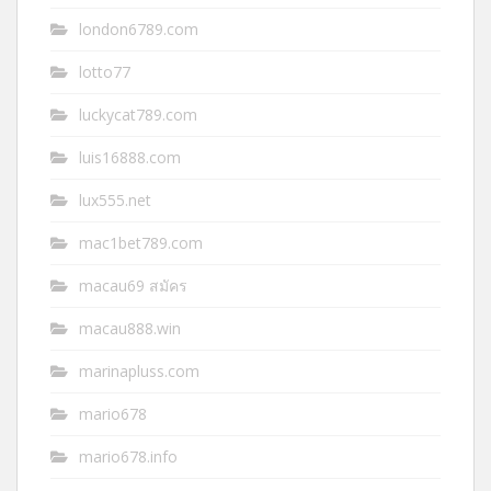
london6789.com
lotto77
luckycat789.com
luis16888.com
lux555.net
mac1bet789.com
macau69 สมัคร
macau888.win
marinapluss.com
mario678
mario678.info