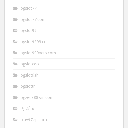
pgslot77
pgslot77.com
pgslot99
pgslot9999.co
pgslot999bets.com
pgslotceo
pgslotfish
pgslotth
pgzeus88win.com
Pgสล็อต
play97vip.com