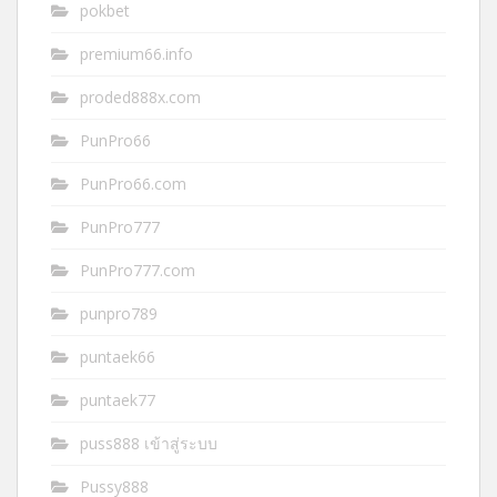
pokbet
premium66.info
proded888x.com
PunPro66
PunPro66.com
PunPro777
PunPro777.com
punpro789
puntaek66
puntaek77
puss888 เข้าสู่ระบบ
Pussy888