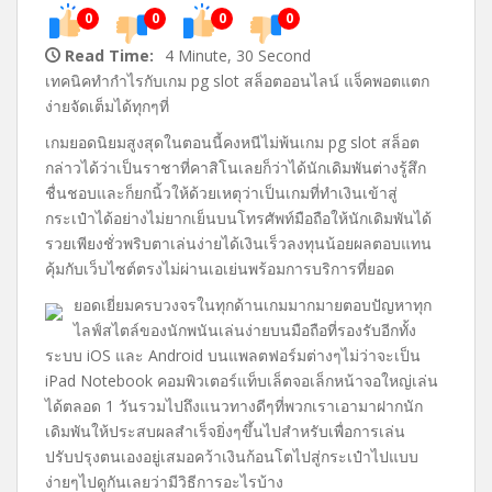
0
0
0
0
Read Time:
4 Minute, 30 Second
เทคนิคทำกำไรกับเกม pg slot สล็อตออนไลน์ แจ็คพอตแตก
ง่ายจัดเต็มได้ทุกๆที่
เกมยอดนิยมสูงสุดในตอนนี้คงหนีไม่พ้นเกม pg slot สล็อต
กล่าวได้ว่าเป็นราชาที่คาสิโนเลยก็ว่าได้นักเดิมพันต่างรู้สึก
ชื่นชอบและก็ยกนิ้วให้ด้วยเหตุว่าเป็นเกมที่ทำเงินเข้าสู่
กระเป๋าได้อย่างไม่ยากเย็นบนโทรศัพท์มือถือให้นักเดิมพันได้
รวยเพียงชั่วพริบตาเล่นง่ายได้เงินเร็วลงทุนน้อยผลตอบแทน
คุ้มกับเว็บไซต์ตรงไม่ผ่านเอเย่นพร้อมการบริการที่ยอด
ยอดเยี่ยมครบวงจรในทุกด้านเกมมากมายตอบปัญหาทุก
ไลฟ์สไตล์ของนักพนันเล่นง่ายบนมือถือที่รองรับอีกทั้ง
ระบบ iOS และ Android บนแพลตฟอร์มต่างๆไม่ว่าจะเป็น
iPad Notebook คอมพิวเตอร์แท็บเล็ตจอเล็กหน้าจอใหญ่เล่น
ได้ตลอด 1 วันรวมไปถึงแนวทางดีๆที่พวกเราเอามาฝากนัก
เดิมพันให้ประสบผลสำเร็จยิ่งๆขึ้นไปสำหรับเพื่อการเล่น
ปรับปรุงตนเองอยู่เสมอคว้าเงินก้อนโตไปสู่กระเป๋าไปแบบ
ง่ายๆไปดูกันเลยว่ามีวิธีการอะไรบ้าง