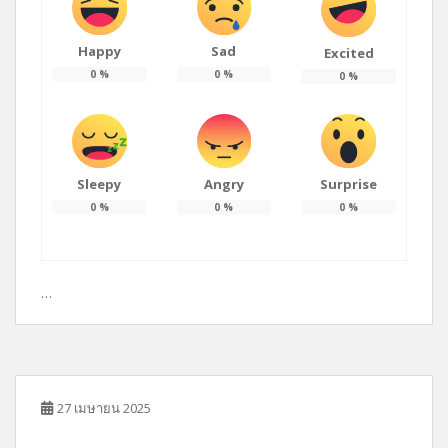
Happy
Sad
Excited
0
%
0
%
0
%
Sleepy
Angry
Surprise
0
%
0
%
0
%
…
27 เมษายน 2025