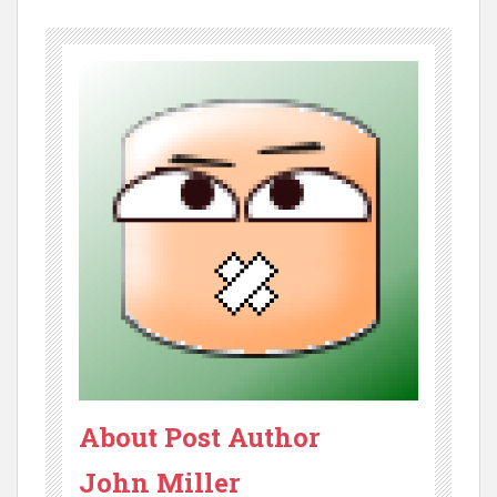
About Post Author
John Miller