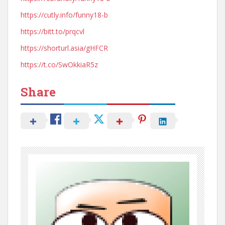
https://cutly.info/funny18-b
https://bitt.to/prqcvl
https://shorturl.asia/gHFCR
https://t.co/SwOkkiaR5z
Share