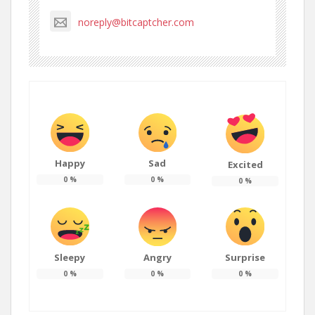
noreply@bitcaptcher.com
Happy
Sad
Excited
0
%
0
%
0
%
Sleepy
Angry
Surprise
0
%
0
%
0
%