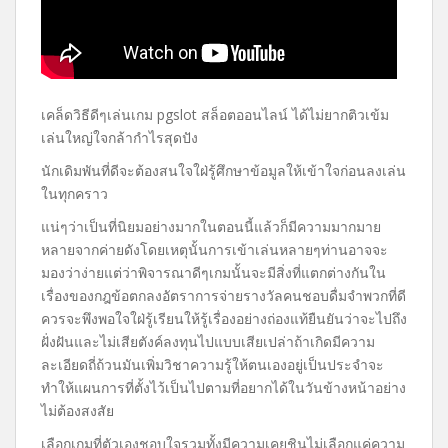
เคล็ดวิธีดีๆเล่นเกม pgslot สล็อตออนไลน์ ได้ไม่ยากติวเข้ม
เล่นใหญ่ใจกล้ากำไรสุดปัง
นักเดิมพันที่ดีจะต้องสนใจใฝ่รู้ศึกษาข้อมูลให้เข้าใจก่อนลงเล่น
ในทุกคราว
แน่ๆว่าเป็นที่นิยมอย่างมากในตอนนี้แล้วก็มีความมากมาย
หลายจากค่ายดังโดยเหตุนั้นการเข้าเล่นหลายๆท่านอาจจะ
มองว่าง่ายแต่ว่าพิจารณาดีๆเกมนั้นจะมีสิ่งที่แตกต่างกันใน
เรื่องของกฎข้อตกลงอัตราการจ่ายรางวัลคนชอบดื่มจำพวกที่ดี
ควรจะพึงพอใจใฝ่รู้เรียนให้รู้เรื่องอย่างถ่องแท้ยืนยันว่าจะไปถึง
ฝั่งฝันและไม่เสียตังค์ลงทุนไปแบบเสียเปล่าถ้าเกิดมีความ
ละเอียดถี่ถ้วนมันเพิ่มวิชาความรู้ให้ตนเองอยู่เป็นประจำจะ
ทำให้แผนการที่ตั้งไว้เป็นไปตามที่อยากได้ในวันข้างหน้าอย่าง
ไม่ต้องสงสัย
เลือกเกมที่ตัวเองชอบใจรวมทั้งมีความเคยชินไม่เลือกแค่ความ