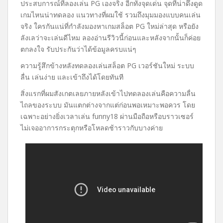
ประสบการณ์ที่ลองเล่น PG เองจริง อีกทั้งจุดเด่น จุดที่น่าดึงดูด
เกมไหนน่าทดลอง แนวทางที่ผมใช้ รวมถึงมุมมองแบบคนเล่น
จริง ใครกันแน่ที่กำลังมองหาเกมสล็อต PG ใหม่ล่าสุด หรือยัง
ลังเลว่าจะเล่นดีไหม ลองอ่านรีวิวนี้ก่อนและหลังจากนั้นก็ค่อย
ตกลงใจ รับประกันว่าได้ข้อมูลครบแน่ๆ
ความรู้สึกข้างหลังทดลองเล่นสล็อต PG เวอร์ชันใหม่ ระบบ
ลื่น เล่นง่าย และเข้าถึงได้โดยทันที
สิ่งแรกที่ผมสังเกตเลยภายหลังเข้าไปทดลองเล่นคือความลื่น
ไถลของระบบ มันแตกต่างจากแต่ก่อนพอเหมาะพอควร โดย
เฉพาะอย่างยิ่งเวลาเล่น funny18 ผ่านมือถือหรือบราวเซอร์
ไม่เจออาการกระตุกหรือโหลดช้าราวกับบางค่าย