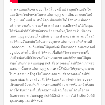
การเล่นเกมเสี่ยงดวงออนไลน์ในยุคนี้ แม้ว่าคุณติดอกติดใจ
และพึงพอใจสำหรับในการเล่นเกมpg slotเสี่ยงดวงออนไลน์
ในรูปแบบใหม่นี้ จะทำให้คุณมั่นอกมั่นใจได้สำหรับเพื่อการ
บริการความคุ้มค่ารวมทั้งการผลิตความเพลิดเพลินให้กับคุณ
ได้จริงแล้วก็ยังได้รับเงินรางวัลอย่างใหญ่โตสำหรับเพื่อการ
เล่นเกมpg slotออนไลน์อีกด้วย แนะนำเลยว่าถ้ามาตรงนี้จะมี
ผลให้คุณมั่นอกมั่นใจในความสุขการเล่นเกมประสิทธิภาพที่
แตกต่างกัน และก็ยังมีผลให้คุณมั่งคั่งขึ้นจากการเล่นเกมตรงนี้
pg slot เท่านั้น ที่จะทำให้ท่านเชื่อถือได้ไพเราะเพราะพริ้ง
เว็บไซต์แห่งนี้มีเงินรางวัลจำนวนมาก และก็ยังส่งผลให้คุณ
สนุกไปกับการเล่นเกมpg slotเสี่ยงดวงออนไลน์ที่มีคุณภาพสูง
นอกจากนั้นการเล่นเกมpg slotตรงนี้ยังมีผลให้คุณสนุกสนาน
ไปกับความน่าดึงดูดใจในการเล่นเกมเสี่ยงดวงออนไลน์ที่มี
คุณภาพเองด้วย เตรียมตัวให้พร้อมแล้วมารังสรรค์การบรรลุ
เป้าหมายได้ร่วมกันกับการเล่นเกมที่นี่ เราเอาจริงเอาจังตั้งมั่น
ควรได้รับแม้กระนั้นสิ่งที่สุดรวมทั้งคุณก็อยากได้รับโอกาส
พิเศษจากการเล่นเกมpg slotที่นี่อีกด้วย กล่าวได้ว่าเป็นเว็บที่มี
คุณภาพสูงและมีรีวิวที่ดี