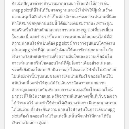
กำเนิดปัญหาต่างๆจำนวนมากตามมา ก็เลยทำให้การเล่น
เกมpg slotที่นี่ไม่ได้รับมาตรฐานและยังไม่ทำให้ผู้เล่นสร้าง
ความสนุกได้อีกด้วย จำเป็นต้องลักษณะของการเล่นเกมที่นี่จะ
ทำให้สมาชิกทุกท่านแฮปปี้ ได้อย่างเต็มสมรรถนะเพราะคุณ
จะครึกครื้นไปกับลักษณะของการเล่นเกมpg slotที่ยอดเยี่ยม
ในขณะนี้ และร่ำรวยขึ้นจากการเล่นเกมสล็อตออนไลน์ที่มี
ความน่าสนใจจำเป็นต้อง pg slot มีการวางรูปแบบโครงงาน
เล่นเกมpg slotที่คุ้ม และยังส่งผลให้สมาชิกสนุกสนานไปกับ
เงินรางวัลสิทธิพิเศษรวมทั้งความมั่นใจและความเชื่อมั่นใน
การเล่นเกมเสริมโชคออนไลน์ที่คุ้มยิ่งกว่าเดิมอย่างแน่นอน
รวมทั้งยังมีผลให้สมาชิกมีความสุขได้ตลอด 24 ชั่วโมงอีกด้วย
ไม่เพียงเท่านั้นรูปแบบของการเล่นเกมเสี่ยงโชคออนไลน์ใน
สมัยใหม่นี้ จะทำให้คุณได้รับเงินรางวัลความสนุกความ
สำราญและความบันเทิง จากการเล่นเกมเสี่ยงโชคออนไลน์
มาตรงนี้ได้เงินง่ายแถมฟรีกิจกรรมพิเศษต่างๆพื้นที่เว็บของเรา
ได้กำหนดไว้ และทำให้ท่านได้เงินรางวัลการพิเศษสนุกสนาน
ได้เงินง่าย ค้ำประกันความน่าสนใจสำหรับในการเล่นเกมpg
slotเสี่ยงโชคออนไลน์เว็บแห่งนี้แค่นั้นที่จะทำให้ท่านได้รับ
เงินรางวัลอย่างคุ้มค่า