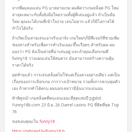
จากที่ผมลองเล่น PG มาหลายเกม ผมคิดว่าเกมสล็อต PG ใหม่
ล่าสุดเหมาะกับทั้งยังมือใหม่รวมทั้งผู้ที่เล่นอยู่แล้ว ถ้าเป็นมือ
ใหม่ คุณจะได้เกมที่เข้าใจง่าย เล่นไม่ยาก แล้วก็มีโอกาสได้
กำไรได้จริง
ถ้าเกิดเป็นสายเล่นเอาจริงเอาจัง เกมใหม่ๆก็มีฟีเจอร์ที่ช่วยเพิ่ม
ช่องทางสำหรับเพื่อการทำเงินเยอะขึ้นเรื่อยๆ สำหรับผม ผม
มองว่า PG ยังเป็นค่ายที่น่าเล่นอยู่ และถ้าคุณเลือกเกมดี
funny18 วางแผนเล่นให้สมควร มันสามารถสร้างความคุ้ม
ราคาได้จริง
สุดท้ายแล้ว การเล่นสล็อตไม่ใช่แค่เรื่องดวงอย่างเดียว แต่เป็น
เรื่องของการเลือกเกม การวางเป้าหมาย รวมทั้งการควบคุมตัว
เอง ถ้าหากทำได้ครบ ผมบอกเลยว่ามีลุ้นบวกแน่นอน
ท้าพิสูจน์! เกมสล็อตที่คนเล่นเยอะที่สุดแห่งปี pgslot
Funny18b.com 23 มิ.ย. 26 Darrel casino PG ที่ฮิตที่สุด Top
76
ขอขอบคุณเว็บ
funny18
https://rebrand.ly/funny18-b