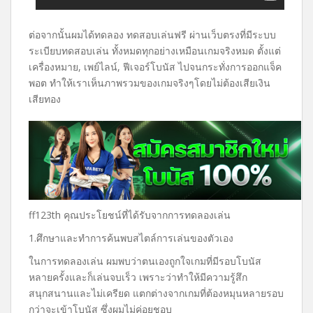
ต่อจากนั้นผมได้ทดลอง ทดสอบเล่นฟรี ผ่านเว็บตรงที่มีระบบ
ระเบียบทดสอบเล่น ทั้งหมดทุกอย่างเหมือนเกมจริงหมด ตั้งแต่
เครื่องหมาย, เพย์ไลน์, ฟีเจอร์โบนัส ไปจนกระทั่งการออกแจ็ค
พอต ทำให้เราเห็นภาพรวมของเกมจริงๆโดยไม่ต้องเสียเงิน
เสียทอง
ff123th คุณประโยชน์ที่ได้รับจากการทดลองเล่น
1.ศึกษาและทำการค้นพบสไตล์การเล่นของตัวเอง
ในการทดลองเล่น ผมพบว่าตนเองถูกใจเกมที่มีรอบโบนัส
หลายครั้งและก็เล่นจบเร็ว เพราะว่าทำให้มีความรู้สึก
สนุกสนานและไม่เครียด แตกต่างจากเกมที่ต้องหมุนหลายรอบ
กว่าจะเข้าโบนัส ซึ่งผมไม่ค่อยชอบ