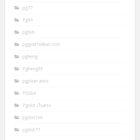
pg77
Pg99
pgfish
pggold168bet.com
pgheng
Pgheng99
pgjoker auto
PGSlot
Pgslot เว็บตรง
pgslot168
pgslot77