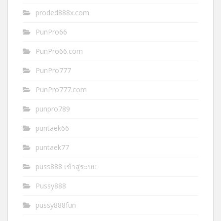
proded888x.com
PunPro66
PunPro66.com
PunPro777
PunPro777.com
punpro789
puntaek66
puntaek77
puss888 เข้าสู่ระบบ
Pussy888
pussy888fun