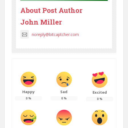
About Post Author
John Miller
noreply@bitcaptcher.com
Happy
Sad
Excited
0
%
0
%
0
%