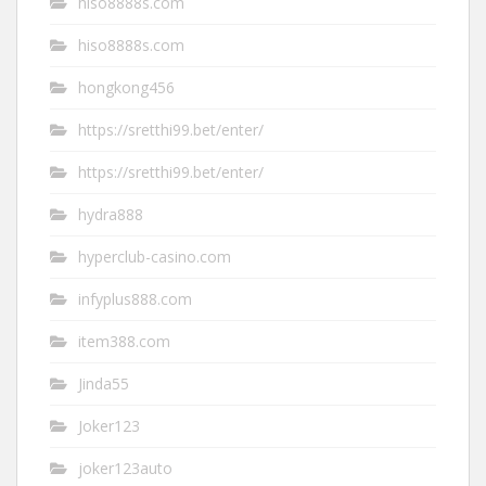
hiso8888s.com
hiso8888s.com
hongkong456
https://sretthi99.bet/enter/
https://sretthi99.bet/enter/
hydra888
hyperclub-casino.com
infyplus888.com
item388.com
Jinda55
Joker123
joker123auto