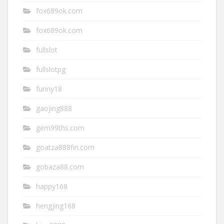
fox689ok.com
fox689ok.com
fullslot
fullslotpg
funny18
gaojing888
gem99ths.com
goatza888fin.com
gobaza88.com
happy168
hengjing168