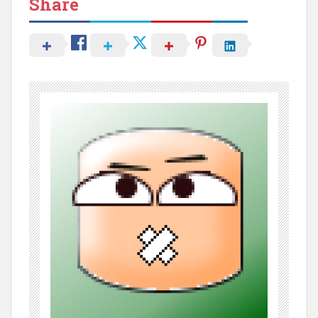
Share