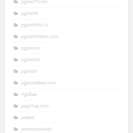
pgslot77.com
pgslot99
pgslot9999.co
pgslot999bets.com
pgslotceo
pgslotfish
pgslotth
pgzeus88win.com
Pgสล็อต
play97vip.com
pokbet
premium66.info