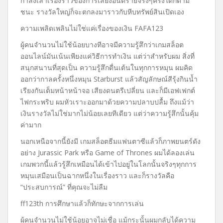
กำลังเล่าเรื่องราวของการเสี่ยงอันตรายจริงๆครั้งใดก็ตาม
ชนะ รางวัลใหญ่ก็จะตกลงมาราวกับหีบทรัพย์สินเปิดเอง
ความเพลิดเพลินไม่ใช่แค่เรื่องของเงิน FAFA123
ผู้คนจำนวนไม่ใช้น้อยบางทีอาจมีความรู้สึกว่าเกมสล็อต
ออนไลน์มันเน้นเพียงแค่วิธีการทำเงิน แต่ว่าสำหรับผม สิ่งที่
สนุกสนานที่สุดเป็น ความรู้สึกตื่นเต้นในทุกการหมุน ผมคิด
ออกว่ากาลครั้งหนึ่งหมุน Starburst แล้วสัญลักษณ์สีรุ้งกินน้ำ
เรียงกันเต็มหน้าหน้าจอ เสียงดนตรีเปลี่ยน และก็มีเอฟเฟกต์
ไฟกระพริบ ผมหัวเราะออกมาด้วยความปลาบปลื้ม ถึงแม้ว่า
เงินรางวัลไม่ใช่มากไม่น้อยเลยทีเดียว แต่ว่าความรู้สึกนั้นคุ้ม
ค่ามาก
นอกเหนือจากนี้ยังมี เกมสล็อตธีมแฟนตาซีแล้วก็ภาพยนตร์ดัง
อย่าง Jurassic Park หรือ Game of Thrones ผมได้ลองเล่น
เกมพวกนี้แล้วรู้สึกเหมือนได้เข้าไปอยู่ในโลกนั้นจริงๆทุกการ
หมุนเสมือนเป็นฉากหนึ่งในเรื่องราว และก็รางวัลคือ
“ประสบการณ์” ที่คุณจะไม่ลืม
ff123th การศึกษาแล้วก็ทักษะจากการเล่น
ผู้คนจำนวนไม่ใช้น้อยอาจไม่เชื่อ แม้กระนั้นผมกลับได้ความ