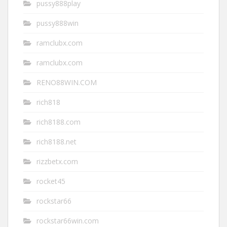
pussy888play
pussy888win
ramclubx.com
ramclubx.com
RENO88WIN.COM
rich818
rich8188.com
rich8188.net
rizzbetx.com
rocket45
rockstar66
rockstar66win.com