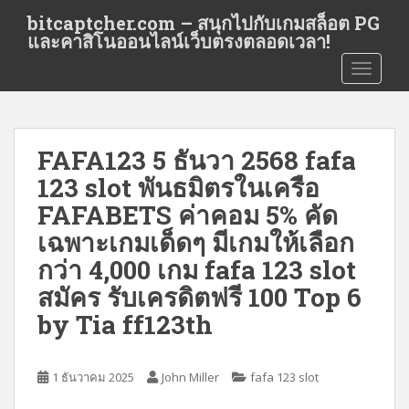
S
bitcaptcher.com – สนุกไปกับเกมสล็อต PG
k
และคาสิโนออนไลน์เว็บตรงตลอดเวลา!
i
TOGGLE
p
t
o
m
FAFA123 5 ธันวา 2568 fafa
a
i
123 slot พันธมิตรในเครือ
n
FAFABETS ค่าคอม 5% คัด
c
เฉพาะเกมเด็ดๆ มีเกมให้เลือก
o
n
กว่า 4,000 เกม fafa 123 slot
t
สมัคร รับเครดิตฟรี 100 Top 6
e
by Tia ff123th
n
t
1 ธันวาคม 2025
John Miller
fafa 123 slot