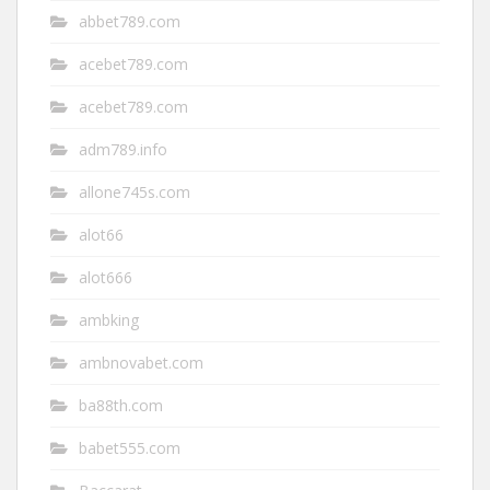
abbet789.com
acebet789.com
acebet789.com
adm789.info
allone745s.com
alot66
alot666
ambking
ambnovabet.com
ba88th.com
babet555.com