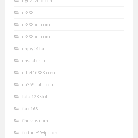
dgb222hot.com
dr888
dr888bet.com
dr888bet.com
enjoy24.fun
erisauto.site
etbet16888.com
eu369clubs.com
fafa 123 slot
faro168
finnivips.com
fortune99vip.com