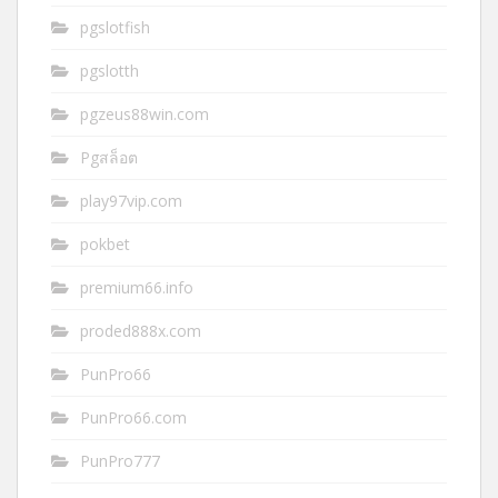
pgslotfish
pgslotth
pgzeus88win.com
Pgสล็อต
play97vip.com
pokbet
premium66.info
proded888x.com
PunPro66
PunPro66.com
PunPro777