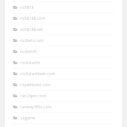
rich818
rich8188.com
rich8188.net
rizzbetx.com
rocket45
rockstar66
rockstar66win.com
royaleluxee.com
run24pro.com
runway789s.com
sagame