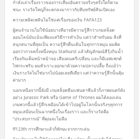
กำลังเล่าเรื่องราวของการเสี่ยงอันตรายจริงๆครั้งใดก็ตาม
ชนะ รางวัลใหญ่ก็จะตกลงมาราวกับหีบทรัพย์สินเปิดเอง
ความเพลิดเพลินไม่ใช่แค่เรื่องของเงิน FAFA123
ผู้คนจำนวนไม่ใช้น้อยบางทีอาจมีความรู้สึกว่าเกมสล็อต
ออนไลน์มันเน้นเพียงแค่วิธีการทำเงิน แต่ว่าสำหรับผม สิ่งที่
สนุกสนานที่สุดเป็น ความรู้สึกตื่นเต้นในทุกการหมุน ผมคิด
ออกว่ากาลครั้งหนึ่งหมุน Starburst แล้วสัญลักษณ์สีรุ้งกินน้ำ
เรียงกันเต็มหน้าหน้าจอ เสียงดนตรีเปลี่ยน และก็มีเอฟเฟกต์
ไฟกระพริบ ผมหัวเราะออกมาด้วยความปลาบปลื้ม ถึงแม้ว่า
เงินรางวัลไม่ใช่มากไม่น้อยเลยทีเดียว แต่ว่าความรู้สึกนั้นคุ้ม
ค่ามาก
นอกเหนือจากนี้ยังมี เกมสล็อตธีมแฟนตาซีแล้วก็ภาพยนตร์ดัง
อย่าง Jurassic Park หรือ Game of Thrones ผมได้ลองเล่น
เกมพวกนี้แล้วรู้สึกเหมือนได้เข้าไปอยู่ในโลกนั้นจริงๆทุกการ
หมุนเสมือนเป็นฉากหนึ่งในเรื่องราว และก็รางวัลคือ
“ประสบการณ์” ที่คุณจะไม่ลืม
ff123th การศึกษาแล้วก็ทักษะจากการเล่น