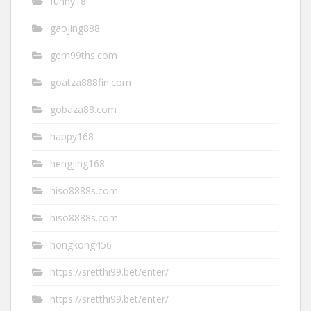
funny18
gaojing888
gem99ths.com
goatza888fin.com
gobaza88.com
happy168
hengjing168
hiso8888s.com
hiso8888s.com
hongkong456
https://sretthi99.bet/enter/
https://sretthi99.bet/enter/