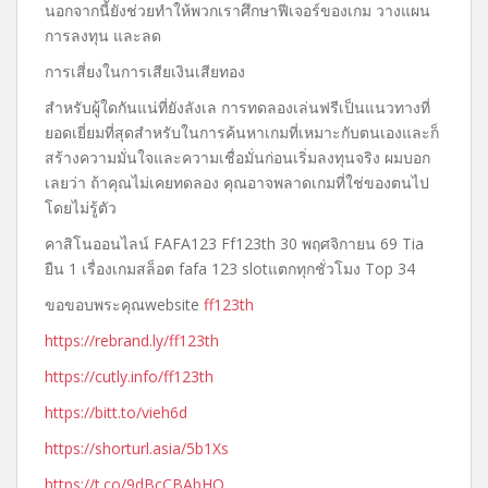
นอกจากนี้ยังช่วยทำให้พวกเราศึกษาฟีเจอร์ของเกม วางแผน
การลงทุน และลด
การเสี่ยงในการเสียเงินเสียทอง
สำหรับผู้ใดกันแน่ที่ยังลังเล การทดลองเล่นฟรีเป็นแนวทางที่
ยอดเยี่ยมที่สุดสำหรับในการค้นหาเกมที่เหมาะกับตนเองและก็
สร้างความมั่นใจและความเชื่อมั่นก่อนเริ่มลงทุนจริง ผมบอก
เลยว่า ถ้าคุณไม่เคยทดลอง คุณอาจพลาดเกมที่ใช่ของตนไป
โดยไม่รู้ตัว
คาสิโนออนไลน์ FAFA123 Ff123th 30 พฤศจิกายน 69 Tia
ยืน 1 เรื่องเกมสล็อต fafa 123 slotแตกทุกชั่วโมง Top 34
ขอขอบพระคุณwebsite
ff123th
https://rebrand.ly/ff123th
https://cutly.info/ff123th
https://bitt.to/vieh6d
https://shorturl.asia/5b1Xs
https://t.co/9dBcCBAbHQ