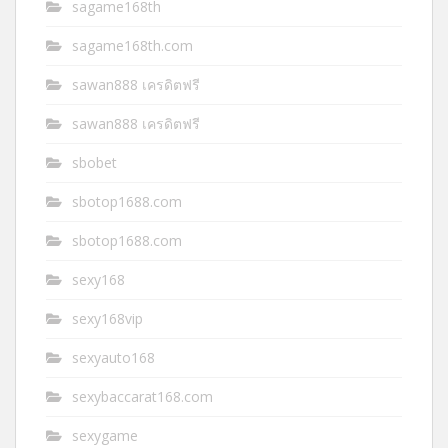
sagame168th
sagame168th.com
sawan888 เครดิตฟรี
sawan888 เครดิตฟรี
sbobet
sbotop1688.com
sbotop1688.com
sexy168
sexy168vip
sexyauto168
sexybaccarat168.com
sexygame