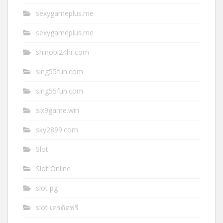
sexygameplus.me
sexygameplus.me
shinobi24hr.com
sing55fun.com
sing55fun.com
six9game.win
sky2899.com
Slot
Slot Online
slot pg
slot เครดิตฟรี