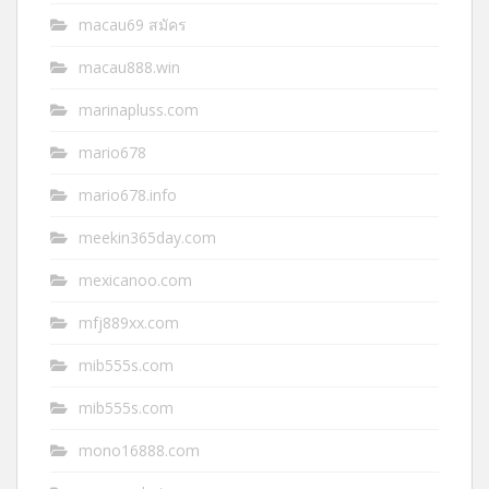
macau69 สมัคร
macau888.win
marinapluss.com
mario678
mario678.info
meekin365day.com
mexicanoo.com
mfj889xx.com
mib555s.com
mib555s.com
mono16888.com