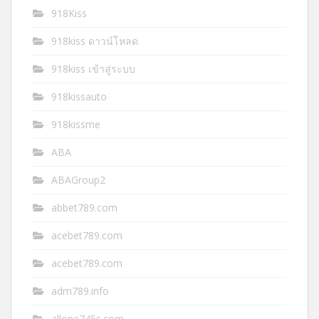
918Kiss
918kiss ดาวน์โหลด
918kiss เข้าสู่ระบบ
918kissauto
918kissme
ABA
ABAGroup2
abbet789.com
acebet789.com
acebet789.com
adm789.info
allone745s.com