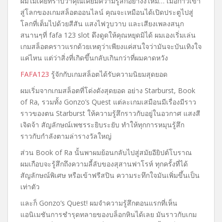
ผมไม่เคยทราบว่าคุณเคยมีความรู้สึกอย่างงี้ไหม… เมื่อก้าวเข้า
สู่โลกของเกมสล็อตออนไลน์ คุณจะเหมือนได้เปิดประตูไปสู่
โลกที่เต็มไปด้วยสีสัน แสงไฟวูบวาบ และเสียงเพลงสนุก
สนานๆที่ fafa 123 slot ดึงดูดให้คุณหยุดมิได้ ผมเองเริ่มเล่น
เกมสล็อตคราวแรกด้วยเหตุว่าเพียงแค่สนใจว่ามันจะบันเทิงใจ
แค่ไหน แต่ว่าสิ่งที่เกิดขึ้นกลับเกินกว่าที่ผมคาดหวัง
FAFA123
รู้จักกับเกมสล็อตได้รับความนิยมสุดยอด
ผมเริ่มจากเกมสล็อตที่โด่งดังสุดยอด อย่าง Starburst, Book
of Ra, รวมทั้ง Gonzo’s Quest แต่ละเกมเสมือนมีเรื่องมีราว
ราวของตน Starburst ให้ความรู้สึกราวกับอยู่ในอวกาศ แสงสี
เจิดจ้า สัญลักษณ์เพชรระยิบระยับ ทำให้ทุกการหมุนรู้สึก
ราวกับกำลังตามล่ารางวัลใหญ่
ส่วน Book of Ra นั้นพาผมย้อนกลับไปสู่สมัยอียิปต์โบราณ
ผมเกือบจะรู้สึกถึงความลี้ลับของสุสานฟาโรห์ ทุกครั้งที่ได้
สัญลักษณ์พิเศษ หรือเข้าฟรีสปิน ความระทึกใจมันเพิ่มขึ้นเป็น
เท่าตัว
และก็ Gonzo’s Quest! ผมจำความรู้สึกตอนแรกที่เห็น
แอนิเมชันการชำรุดทลายของบล็อกหินได้เลย มันราวกับเกม