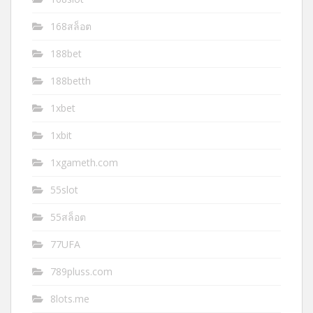
168สล็อต
188bet
188betth
1xbet
1xbit
1xgameth.com
55slot
55สล็อต
77UFA
789pluss.com
8lots.me