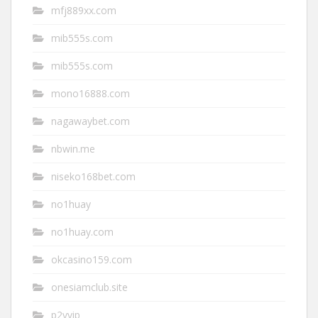
mfj889xx.com
mib555s.com
mib555s.com
mono16888.com
nagawaybet.com
nbwin.me
niseko168bet.com
no1huay
no1huay.com
okcasino159.com
onesiamclub.site
p2vvip