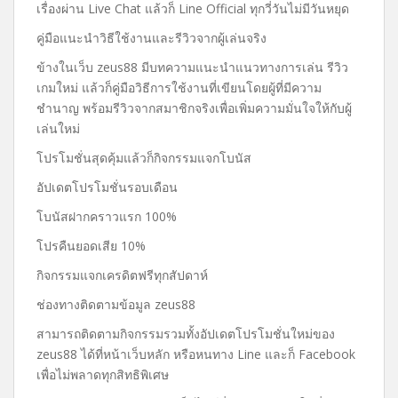
เรื่องผ่าน Live Chat แล้วก็ Line Official ทุกวี่วันไม่มีวันหยุด
คู่มือแนะนำวิธีใช้งานและรีวิวจากผู้เล่นจริง
ข้างในเว็บ zeus88 มีบทความแนะนำแนวทางการเล่น รีวิว
เกมใหม่ แล้วก็คู่มือวิธีการใช้งานที่เขียนโดยผู้ที่มีความ
ชำนาญ พร้อมรีวิวจากสมาชิกจริงเพื่อเพิ่มความมั่นใจให้กับผู้
เล่นใหม่
โปรโมชั่นสุดคุ้มแล้วก็กิจกรรมแจกโบนัส
อัปเดตโปรโมชั่นรอบเดือน
โบนัสฝากคราวแรก 100%
โปรคืนยอดเสีย 10%
กิจกรรมแจกเครดิตฟรีทุกสัปดาห์
ช่องทางติดตามข้อมูล zeus88
สามารถติดตามกิจกรรมรวมทั้งอัปเดตโปรโมชั่นใหม่ของ
zeus88 ได้ที่หน้าเว็บหลัก หรือหนทาง Line และก็ Facebook
เพื่อไม่พลาดทุกสิทธิพิเศษ