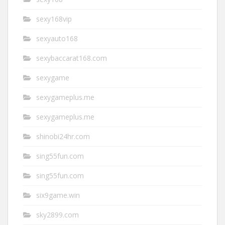
sexy168vip
sexyauto168
sexybaccarat168.com
sexygame
sexygameplus.me
sexygameplus.me
shinobi24hr.com
sing55fun.com
sing55fun.com
six9game.win
sky2899.com