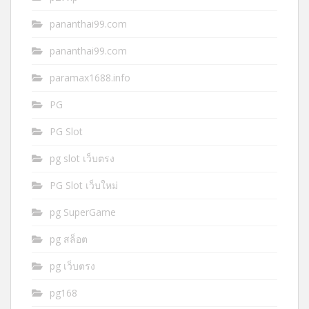
pananthai99.com
pananthai99.com
paramax1688.info
PG
PG Slot
pg slot เว็บตรง
PG Slot เว็บใหม่
pg SuperGame
pg สล็อต
pg เว็บตรง
pg168