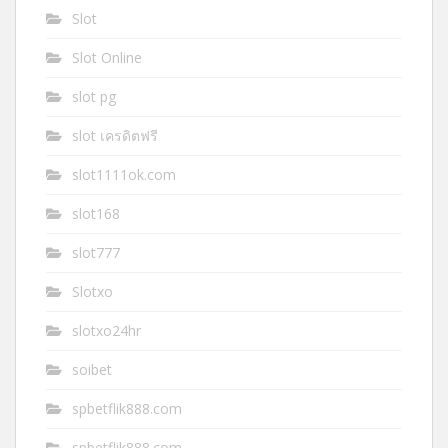
Slot
Slot Online
slot pg
slot เครดิตฟรี
slot1111ok.com
slot168
slot777
Slotxo
slotxo24hr
soibet
spbetflik888.com
spbetflik888.com