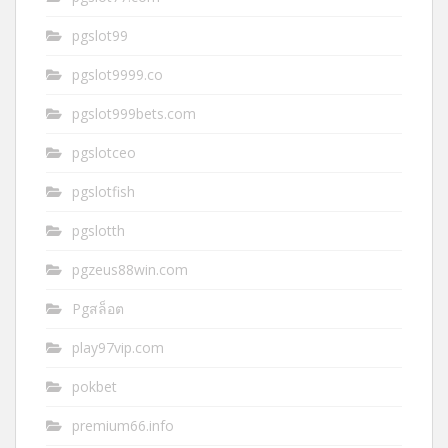
pgslot99
pgslot9999.co
pgslot999bets.com
pgslotceo
pgslotfish
pgslotth
pgzeus88win.com
Pgสล็อต
play97vip.com
pokbet
premium66.info