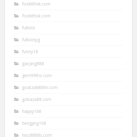
fox689ok.com
fox689ok.com
fullslot
fullslotpg
funny18
gaojing888
gem99ths.com
goatza888fin.com
gobaza88.com
happy168
hengjing168
hiso8888s.com