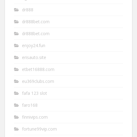
dr888
dr888bet.com
dr888bet.com
enjoy24.fun
erisauto.site
etbet16888.com
eu369clubs.com
fafa 123 slot
faro168
finnivips.com
fortune99vip.com