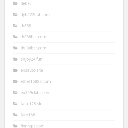
debet
dgb222hot.com
dr888
dr888bet.com
dr888bet.com
enjoy24.fun
erisauto.site
etbet16888.com
eu369clubs.com
fafa 123 slot
faro168
finnivips.com