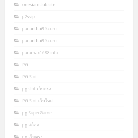
onesiamclub.site
p2vvip
pananthai99.com
pananthai99.com
paramax1688.info
PG
PG Slot
pg slot เว็บตรง
PG Slot เว็บใหม่
pg SuperGame
pg สล็อต
pg เว็บตรง