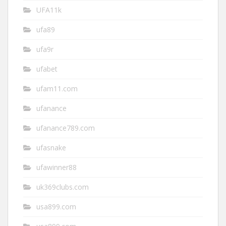
UFA11k
ufa89
ufa9r
ufabet
ufam11.com
ufanance
ufanance789.com
ufasnake
ufawinner88
uk369clubs.com
usa899.com