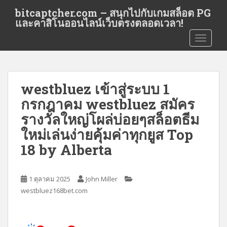
S
bitcaptcher.com – สนุกไปกับเกมสล็อต PG
k
และคาสิโนออนไลน์เว็บตรงตลอดเวลา!
i
TOGGLE
p
t
o
m
westbluez เข้าสู่ระบบ 1
a
i
กรกฎาคม westbluez สมัคร
n
รางวัลใหญ่โผล่บ่อยๆสล็อตธีม
c
ใหม่เล่นง่ายคุ้มค่าทุกยูส Top
o
n
18 by Alberta
t
e
1 ตุลาคม 2025
John Miller
n
westbluez168bet.com
t