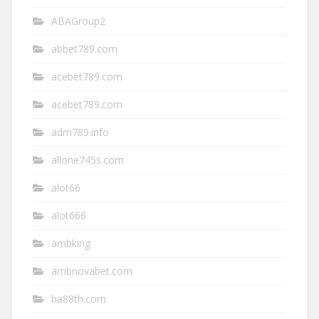
ABAGroup2
abbet789.com
acebet789.com
acebet789.com
adm789.info
allone745s.com
alot66
alot666
ambking
ambnovabet.com
ba88th.com