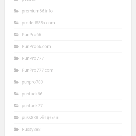
premium66.info
proded888x.com
PunPro66
PunPro66.com
PunPro777
PunPro777.com
punpro789
puntaek66
puntaek77
puss888 เข้าสู่ระบบ
Pussy888