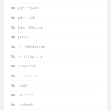
joker123auto
Joker123th
Joker123th.com
judhai168
kimchibetbet.com
kitti999vip.com
ktv4sd.com
lionth168.com
live22
live22slot
london45