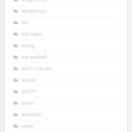
sky2899.com
Slot
Slot Online
slot pg
slot เครดิตฟรี
slot1111ok.com
slot168
slot777
Slotxo
slotxo24hr
soibet