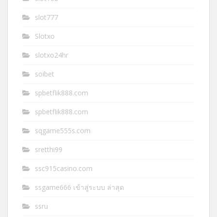
slot777
Slotxo
slotxo24hr
soibet
spbetflik888.com
spbetflik888.com
sqgame555s.com
sretthi99
ssc915casino.com
ssgame666 เข้าสู่ระบบ ล่าสุด
ssru