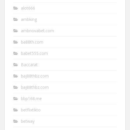
alot666
ambking
ambnovabet.com
ba88th.com
babet555.com
Baccarat
baj88thbz.com
baj88thbz.com
bbp168.me
betflixtikto
betway