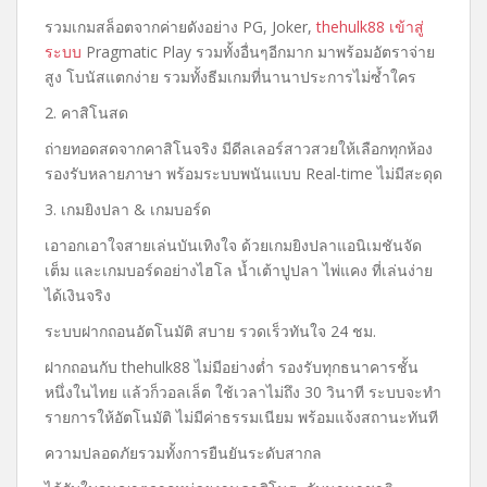
รวมเกมสล็อตจากค่ายดังอย่าง PG, Joker,
thehulk88 เข้าสู่
ระบบ
Pragmatic Play รวมทั้งอื่นๆอีกมาก มาพร้อมอัตราจ่าย
สูง โบนัสแตกง่าย รวมทั้งธีมเกมที่นานาประการไม่ซ้ำใคร
2. คาสิโนสด
ถ่ายทอดสดจากคาสิโนจริง มีดีลเลอร์สาวสวยให้เลือกทุกห้อง
รองรับหลายภาษา พร้อมระบบพนันแบบ Real-time ไม่มีสะดุด
3. เกมยิงปลา & เกมบอร์ด
เอาอกเอาใจสายเล่นบันเทิงใจ ด้วยเกมยิงปลาแอนิเมชันจัด
เต็ม และเกมบอร์ดอย่างไฮโล น้ำเต้าปูปลา ไพ่แคง ที่เล่นง่าย
ได้เงินจริง
ระบบฝากถอนอัตโนมัติ สบาย รวดเร็วทันใจ 24 ชม.
ฝากถอนกับ thehulk88 ไม่มีอย่างต่ำ รองรับทุกธนาคารชั้น
หนึ่งในไทย แล้วก็วอลเล็ต ใช้เวลาไม่ถึง 30 วินาที ระบบจะทำ
รายการให้อัตโนมัติ ไม่มีค่าธรรมเนียม พร้อมแจ้งสถานะทันที
ความปลอดภัยรวมทั้งการยืนยันระดับสากล