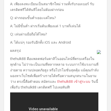
A: เพียงลงทะเบียนเป็นสมาชิกใหม่ รวมทั้งรับรองเบอร์ รับ
เครดิตฟรีได้ทันทีโดยไม่ต้องฝากก่อน
Q: ฝากถอนขั้นต่ำเยอะแค่ไหน?
A: ไม่มีขั้นต่ำ ฝากเริ่มต้นเพียงแต่ 1 บาทก็เล่นได้
Q: เล่นผ่านมือถือได้ไหม?
A: ได้แน่ๆ รองรับอีกทั้ง iOS และ Android
ผลสรุป
thehulk88 คือแพลตฟอร์มคาสิโนออนไลน์ที่ครบเครื่องใน
ทุกด้าน ไม่ว่าจะเป็นเกมที่หลากหลาย ระบบการใช้แรงงานที่
ง่ายดาย ความปลอดภัยสูง หรือโปรโมชั่นสุดคุ้ม แม้คุณกำลัง
มองหาเว็บไซต์เพื่อสร้างรายได้หรือความสนุกสนานในยาม
ว่าง ตรงนี้คือคำตอบ สมัครและ
thehulk88 เข้าสู่ระบบ
วันนี้
เพื่อรับ thehulk88 เครดิตฟรี ไปเลยทันที!