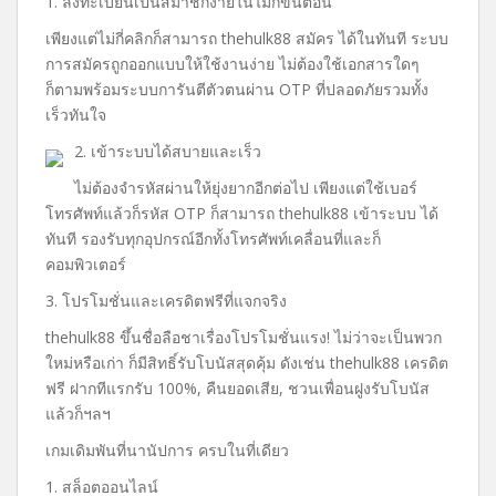
1. ลงทะเบียนเป็นสมาชิกง่ายในไม่กี่ขั้นตอน
เพียงแต่ไม่กี่คลิกก็สามารถ thehulk88 สมัคร ได้ในทันที ระบบ
การสมัครถูกออกแบบให้ใช้งานง่าย ไม่ต้องใช้เอกสารใดๆ
ก็ตามพร้อมระบบการันตีตัวตนผ่าน OTP ที่ปลอดภัยรวมทั้ง
เร็วทันใจ
2. เข้าระบบได้สบายและเร็ว
ไม่ต้องจำรหัสผ่านให้ยุ่งยากอีกต่อไป เพียงแต่ใช้เบอร์
โทรศัพท์แล้วก็รหัส OTP ก็สามารถ thehulk88 เข้าระบบ ได้
ทันที รองรับทุกอุปกรณ์อีกทั้งโทรศัพท์เคลื่อนที่และก็
คอมพิวเตอร์
3. โปรโมชั่นและเครดิตฟรีที่แจกจริง
thehulk88 ขึ้นชื่อลือชาเรื่องโปรโมชั่นแรง! ไม่ว่าจะเป็นพวก
ใหม่หรือเก่า ก็มีสิทธิ์รับโบนัสสุดคุ้ม ดังเช่น thehulk88 เครดิต
ฟรี ฝากทีแรกรับ 100%, คืนยอดเสีย, ชวนเพื่อนฝูงรับโบนัส
แล้วก็ฯลฯ
เกมเดิมพันที่นานัปการ ครบในที่เดียว
1. สล็อตออนไลน์