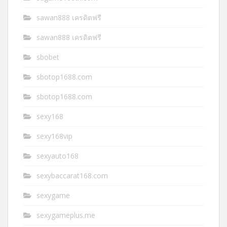
sawan888 เครดิตฟรี
sawan888 เครดิตฟรี
sbobet
sbotop1688.com
sbotop1688.com
sexy168
sexy168vip
sexyauto168
sexybaccarat168.com
sexygame
sexygameplus.me