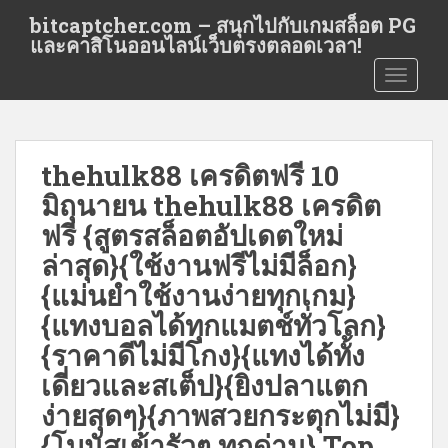
S
bitcaptcher.com – สนุกไปกับเกมสล็อต PG
k
และคาสิโนออนไลน์เว็บตรงตลอดเวลา!
i
TOGGLE
p
t
o
m
thehulk88 เครดิตฟรี 10
a
i
มิถุนายน thehulk88 เครดิต
n
ฟรี {สูตรสล็อตอัปเดตใหม่
c
ล่าสุด}{ใช้งานฟรีไม่มีล็อก}
o
n
{แม่นยำใช้งานง่ายทุกเกม}
t
{แทงบอลได้ทุกแมตช์ทั่วโลก}
e
{ราคาดีไม่มีโกง}{แทงได้ทั้ง
n
เดี่ยวและสเต็ป}{ยิงปลาแตก
t
ง่ายสุดๆ}{ภาพสวยกระตุกไม่มี}
{โบนัสเข้ารัวๆ ทุกด่าน} Top