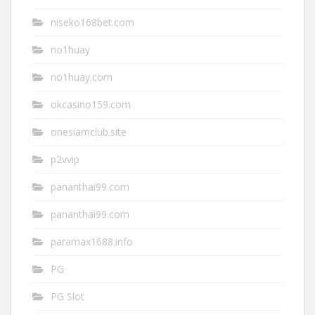
niseko168bet.com
no1huay
no1huay.com
okcasino159.com
onesiamclub.site
p2vvip
pananthai99.com
pananthai99.com
paramax1688.info
PG
PG Slot