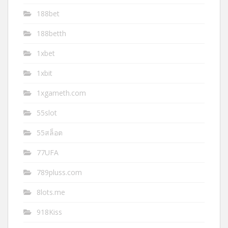
188bet
188betth
1xbet
1xbit
1xgameth.com
55slot
55สล็อต
77UFA
789pluss.com
8lots.me
918Kiss