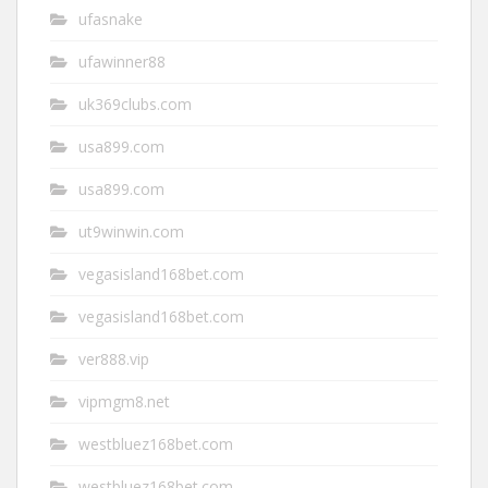
ufasnake
ufawinner88
uk369clubs.com
usa899.com
usa899.com
ut9winwin.com
vegasisland168bet.com
vegasisland168bet.com
ver888.vip
vipmgm8.net
westbluez168bet.com
westbluez168bet.com