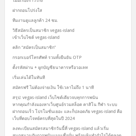
ไม่มีเรื่องราวโกง
ฝากถอนโปร่งใส
ทีมงานดูแลลูกค้า 24 ชม.
วิธีสมัครเป็นสมาชิก vegas-island
เข้าเว็บไซต์ vegas-island
คลิก “สมัครเป็นสมาชิก”
กรอกเบอร์โทรศัพท์ รวมทั้งยืนยัน OTP
ตั้งรหัสผ่าน + ผูกบัญชีธนาคารหรือวอเลท
เริ่มเล่นได้ในทันที
สมัครฟรี ไม่ต้องจ่ายเงิน ใช้เวลาไม่ถึง 1 นาที
สรุป: vegas-island เว็บไซต์เดียวจบทุกการพนัน
หากคุณกำลังมองหาเว็บศูนย์รวมสล็อต คาสิโน กีฬา ระบบ
ฝากถอนเร็ว โปรโมชั่นเยอะ และก็ปลอดภัย vegas-island คือ
เว็บที่ตอบโจทย์ครบที่สุดในปี 2024
ลงทะเบียนสมัครสมาชิกวันนี้ที่ vegas-island แล้วเริ่ม
สนุกสนานกับการพนันแบบเชื่อมั่น พร้อมลุ้นทำกำไรได้ตลอด