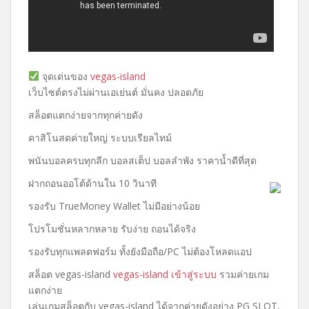
จุดเด่นของ
vegas-island
เว็บไซต์ตรงไม่ผ่านเอเย่นต์ มั่นคง ปลอดภัย
สล็อตแตกง่ายจากทุกค่ายดัง
คาสิโนสดค่ายใหญ่ ระบบเรียลไทม์
พนันบอลครบทุกลีก บอลสเต็ป บอลลำพัง ราคาน้ำดีที่สุด
ฝากถอนออโต้ด้านใน 10 วินาที
รองรับ TrueMoney Wallet ไม่มีอย่างน้อย
โปรโมชั่นหลากหลาย รับง่าย ถอนได้จริง
รองรับทุกแพลตฟอร์ม ทั้งยังมือถือ/PC ไม่ต้องโหลดแอป
สล็อต vegas-island
vegas-island เข้าสู่ระบบ
รวมค่ายเกม
แตกง่าย
เล่นเกมสล็อตกับ vegas-island ได้จากค่ายดังอย่าง PG SLOT,