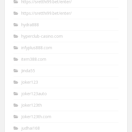
https://sretthi99.bet/enter/
https://sretthi99.bet/enter/
hydra888
hyperclub-casino.com
infyplus888.com
item388.com
Jinda55
Joker123
joker123auto
Joker123th
Joker123th.com
judhai168