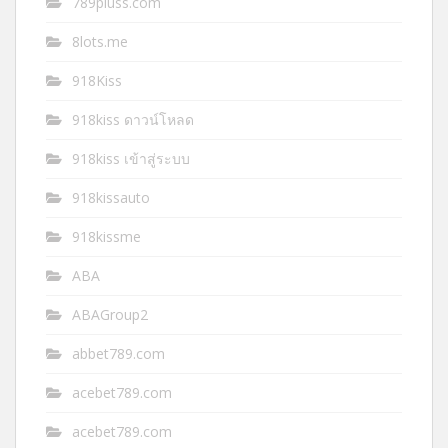
789pluss.com
8lots.me
918Kiss
918kiss ดาวน์โหลด
918kiss เข้าสู่ระบบ
918kissauto
918kissme
ABA
ABAGroup2
abbet789.com
acebet789.com
acebet789.com