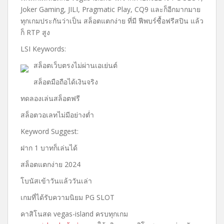
Joker Gaming, JILI, Pragmatic Play, CQ9 และก็อีกมากมาย
ทุกเกมประกันว่าเป็น สล็อตแตกง่าย ที่มี ฟีพบร์ซื้อฟรีสปิน แล้ว
ก็ RTP สูง
LSI Keywords:
สล็อตเว็บตรงไม่ผ่านเอเย่นต์
สล็อตมือถือได้เงินจริง
ทดลองเล่นสล็อตฟรี
สล็อตวอเลทไม่มีอย่างต่ำ
Keyword Suggest:
ฝาก 1 บาทก็เล่นได้
สล็อตแตกง่าย 2024
โบนัสเข้าวันแล้ววันเล่า
เกมที่ได้รับความนิยม PG SLOT
คาสิโนสด vegas-island ครบทุกเกม