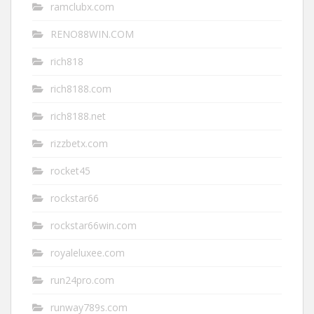
ramclubx.com
RENO88WIN.COM
rich818
rich8188.com
rich8188.net
rizzbetx.com
rocket45
rockstar66
rockstar66win.com
royaleluxee.com
run24pro.com
runway789s.com