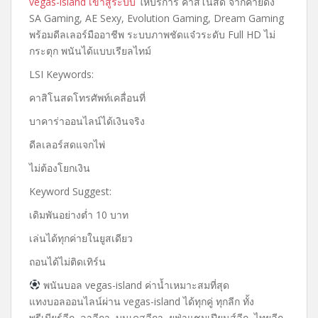
vegas-island เข้าสู่ระบบ
ให้บริการ คาสิโนสด จากค่ายดัง
SA Gaming, AE Sexy, Evolution Gaming, Dream Gaming
พร้อมดีลเลอร์มืออาชีพ ระบบภาพชัดแจ๋วระดับ Full HD ไม่
กระตุก พนันได้แบบเรียลไทม์
LSI Keywords:
คาสิโนสดโทรศัพท์เคลื่อนที่
บาคาร่าออนไลน์ได้เงินจริง
ดีลเลอร์สดแจกไพ่
ไม่ต้องโยกเงิน
Keyword Suggest:
เดิมพันอย่างต่ำ 10 บาท
เล่นได้ทุกค่ายในยูสเดียว
ถอนได้ไม่ติดเทิร์น
พนันบอล vegas-island ค่าน้ำเหมาะสมที่สุด
แทงบอลออนไลน์ผ่าน vegas-island ได้ทุกคู่ ทุกลีก ทั้ง
พรีเมียร์ลีก, ลาลีกา, บุนเดสลีกา, ยูฟ่าแชมเปียนส์ลีก, ไทยลีก,