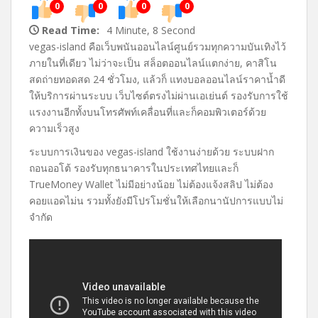
0
0
0
0
Read Time:
4 Minute, 8 Second
vegas-island คือเว็บพนันออนไลน์ศูนย์รวมทุกความบันเทิงไว้
ภายในที่เดียว ไม่ว่าจะเป็น สล็อตออนไลน์แตกง่าย, คาสิโน
สดถ่ายทอดสด 24 ชั่วโมง, แล้วก็ แทงบอลออนไลน์ราคาน้ำดี
ให้บริการผ่านระบบ เว็บไซต์ตรงไม่ผ่านเอเย่นต์ รองรับการใช้
แรงงานอีกทั้งบนโทรศัพท์เคลื่อนที่และก็คอมพิวเตอร์ด้วย
ความเร็วสูง
ระบบการเงินของ vegas-island ใช้งานง่ายด้วย ระบบฝาก
ถอนออโต้ รองรับทุกธนาคารในประเทศไทยและก็
TrueMoney Wallet ไม่มีอย่างน้อย ไม่ต้องแจ้งสลิป ไม่ต้อง
คอยแอดไม่น รวมทั้งยังมีโปรโมชั่นให้เลือกนานัปการแบบไม่
จำกัด