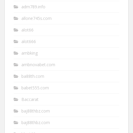
adm789.info
allone745s.com
alot66
alot666
ambking
ambnovabet.com
ba88th.com
babet555.com
Baccarat
baj88thbz.com
baj88thbz.com