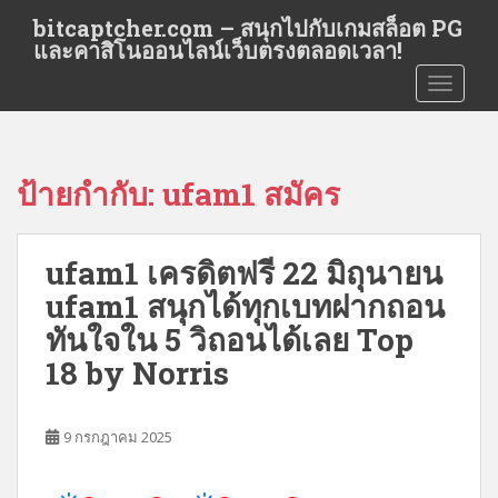
S
bitcaptcher.com – สนุกไปกับเกมสล็อต PG
k
และคาสิโนออนไลน์เว็บตรงตลอดเวลา!
i
TOGGLE
p
t
o
m
ป้ายกำกับ:
ufam1 สมัคร
a
i
n
ufam1 เครดิตฟรี 22 มิถุนายน
c
o
ufam1 สนุกได้ทุกเบทฝากถอน
n
ทันใจใน 5 วิถอนได้เลย Top
t
18 by Norris
e
n
t
9 กรกฎาคม 2025