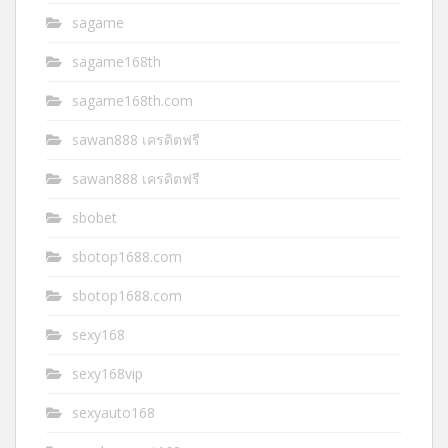
sagame
sagame168th
sagame168th.com
sawan888 เครดิตฟรี
sawan888 เครดิตฟรี
sbobet
sbotop1688.com
sbotop1688.com
sexy168
sexy168vip
sexyauto168