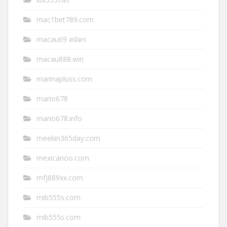
mac1bet789.com
macau69 สมัคร
macau888.win
marinapluss.com
mario678
mario678.info
meekin365day.com
mexicanoo.com
mfj889xx.com
mib555s.com
mib555s.com