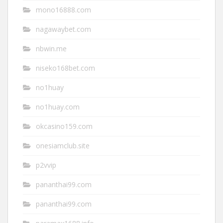
mono16888.com
nagawaybet.com
nbwin.me
niseko168bet.com
no1huay
no1huay.com
okcasino159.com
onesiamclub.site
p2vvip
pananthai99.com
pananthai99.com