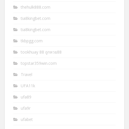
thehulk888.com
tia8kingbet.com
tia8kingbet.com
tkbpgg.com
tookhuay 88 ถูกหวย88
topstar359win.com
Travel
UFA11k
ufa89
ufa9r
ufabet