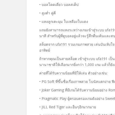
• บอลโดดเดี่ยว บอลสเต็ป
• สูงต่ำ คู่คี่
• แทงลูกเตะมุม ใบเหลืองใบแดง
แถมยังสามารถแทงระหว่างเกมเข้าสู่ระบบ ufa191ไ
นาที สำหรับผู้ที่ดูบอลอยู่แล้วจะรู้สึกตื่นเต้นและส
สล็อตจาก ufa191 รวมเกมภาพสวย เล่นบันเทิงใจ แ
อาทิตย์
ถ้าหากคุณเป็นสายสล็อต เข้าสู่ระบบ ufa191 เป็น
นานาชาติให้เลือกมากยิ่งกว่า 1,000 เกม แล้วก็ยังอ
ค่ายที่ได้รับความนิยมที่มีให้เล่น ตัวอย่างเช่น:
• PG Soft ที่ขึ้นชื่อเรื่องภาพสวย โบนัสแตกง่าย ฟี
• Joker Gaming ที่มีเกมได้รับความนิยมอย่าง R
• Pragmatic Play ผู้ครอบครองเกมดังอย่าง Swe
• JILI, Red Tiger และอื่นๆอีกมากมาย