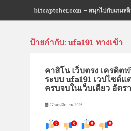
S
bitcaptcher.com – สนุกไปกับเกมสล
k
i
p
t
o
ป้ายกำกับ:
ufa191 ทางเข้า
m
a
i
n
คาสิโน เว็บตรง เครดิตฟร
c
ระบบ ufa191 เวปไซต์แ
o
n
ครบจบในเว็บเดียว อัตราจ่
t
e
n
27 พฤศจิกายน 2025
t
0
0
0
0