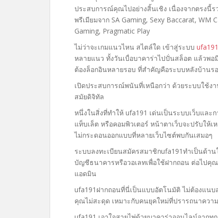
ประสบการณ์คุณไปอย่างสิ้นเชิง เนื่องจากตรงนี้รว
พรีเมียมจาก SA Gaming, Sexy Baccarat, WM Ca
Gaming, Pragmatic Play
ไม่ว่าจะเกมแนวไหน สไตล์ใด เข้าสู่ระบบ
ufa191
หลายแนว ทั้งวันเบื่อบาคาร่าไปปั่นสล็อต แล้ว
ต้องล็อกอินหลายรอบ ที่สำคัญคือระบบหลังบ้านรองร
เปิดประสบการณ์พนันที่เหนือกว่า ด้วยระบบใช้งา
สมัยดิจิทัล
หนึ่งในสิ่งที่ทำให้ ufa191 เด่นเป็นระบบเว็บและก
แท็บเล็ต หรือคอมพิวเตอร์ หน้าตาเว็บจะปรับให้เหม
ไม่กระดอนออกแบบที่หลายเว็บไซต์พบกันเสมอๆ
ระบบลงทะเบียนสมัครสมาชิกufa191ทำเป็นด้านใน 1
บัญชีธนาคารหรือวอเลทเพื่อใช้ฝากถอน ต่อไปคุณส
แอดมิน
ufa191ฝากถอนที่นี่เป็นแบบอัตโนมัติ ไม่ต้องแนบส
คุณไม่สะดุด เหมาะกับคนยุคใหม่ที่ปรารถนาควา
ufa191 เอาใจสายไพ่ด้วยบาคาร่าออนไลน์จากทุกค่า