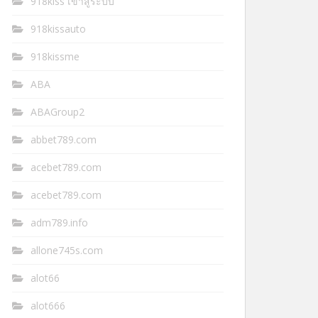
918kiss เข้าสู่ระบบ
918kissauto
918kissme
ABA
ABAGroup2
abbet789.com
acebet789.com
acebet789.com
adm789.info
allone745s.com
alot66
alot666