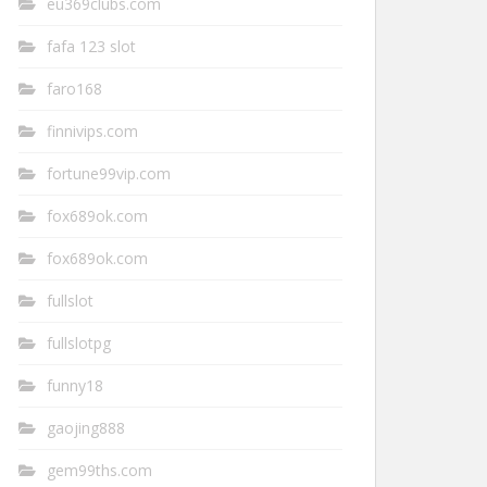
eu369clubs.com
fafa 123 slot
faro168
finnivips.com
fortune99vip.com
fox689ok.com
fox689ok.com
fullslot
fullslotpg
funny18
gaojing888
gem99ths.com