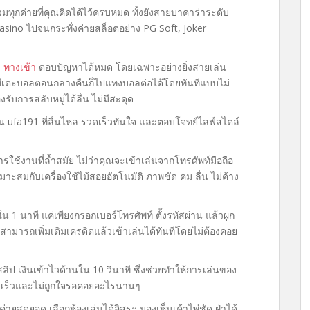
มทุกค่ายที่คุณคิดได้ไว้ครบหมด ทั้งยังสายบาคาร่าระดับ
sino ไปจนกระทั่งค่ายสล็อตอย่าง PG Soft, Joker
 ทางเข้า
ตอบปัญหาได้หมด โดยเฉพาะอย่างยิ่งสายเล่น
พอมีเตะบอลตอนกลางคืนก็ไปแทงบอลต่อได้โดยทันทีแบบไม่
ับการสลับหมู่ได้ลื่น ไม่มีสะดุด
น ufa191 ที่ลื่นไหล รวดเร็วทันใจ และตอบโจทย์ไลฟ์สไตล์
ารใช้งานที่ล้ำสมัย ไม่ว่าคุณจะเข้าเล่นจากโทรศัพท์มือถือ
าะสมกับเครื่องใช้ไม้สอยอัตโนมัติ ภาพชัด คม ลื่น ไม่ค้าง
 นาที แค่เพียงกรอกเบอร์โทรศัพท์ ตั้งรหัสผ่าน แล้วผูก
ามารถเพิ่มเติมเครดิตแล้วเข้าเล่นได้ทันทีโดยไม่ต้องคอย
ลิป เงินเข้าไวด้านใน 10 วินาที ซึ่งช่วยทำให้การเล่นของ
มเร็วและไม่ถูกใจรอคอยอะไรนานๆ
ยสุดยอด เลือกห้องเล่นได้อิสระ มองเห็นเค้าไพ่ชัด ฝ่าได้