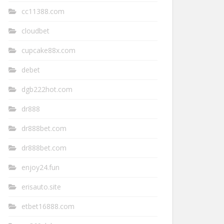
cc11388.com
cloudbet
cupcake88x.com
debet
dgb222hot.com
dr888
dr888bet.com
dr888bet.com
enjoy24.fun
erisauto.site
etbet16888.com