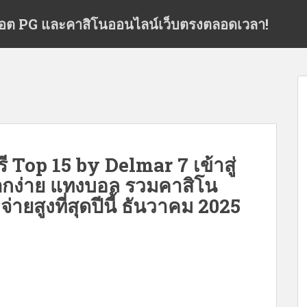
็อต PG และคาสิโนออนไลน์เว็บตรงตลอดเวลา!
ี Top 15 by Delmar 7 เข้าสู่
ตกง่าย แทงบอล รวมคาสิโน
ายสูงที่สุดปีนี้ ธันวาคม 2025