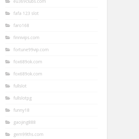
eu369clubs.com
fafa 123 slot
faro168
finnivips.com
fortune99vip.com
fox689ok.com
fox689ok.com
fullslot
fullslotpg
funny18
gaojing888
gem99ths.com