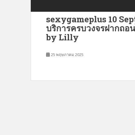
sexygameplus 10 Se
บริการครบวงจรฝากถอนไ
by Lilly
25 พฤษภาคม 2025