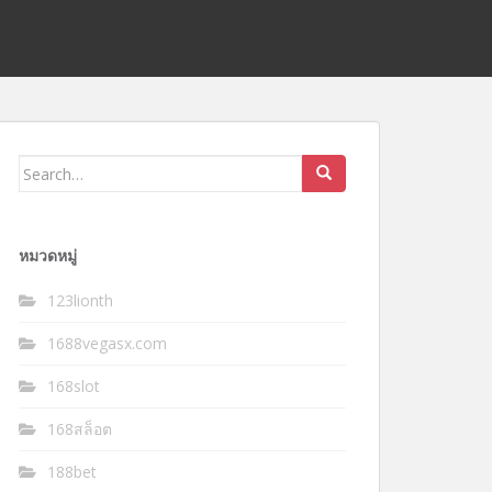
Search
for:
หมวดหมู่
123lionth
1688vegasx.com
168slot
168สล็อต
188bet