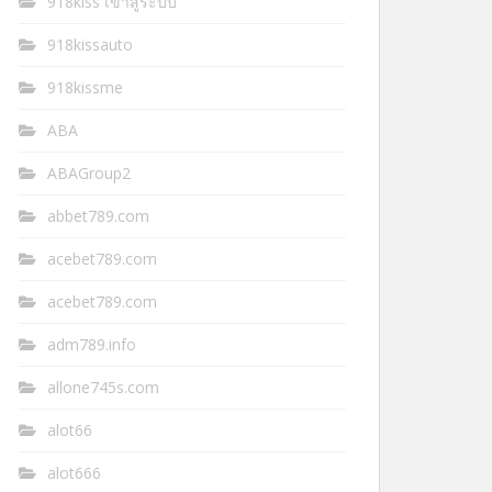
918kiss เข้าสู่ระบบ
918kissauto
918kissme
ABA
ABAGroup2
abbet789.com
acebet789.com
acebet789.com
adm789.info
allone745s.com
alot66
alot666