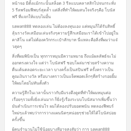
หน้าจอ มีตั้งแม้กระนั้นสล็อต 3 รีลแบบคลาสสิกไปจนกระทั่ง
5 รีลพร้อมฟีพบร์สุดล้ำ แต่สิ่งที่ทำให้ผมสนใจจริงๆคือ โบนัส
ฟรี ที่แจกให้แบบไม่อั้น
sawan888 ทดลองเล่น ไม่ต้องลงทุนเอง แค่หมุนก็ได้รับสิทธิ์
ลุ้นรางวัลเสมือนเล่นจริงๆความรู้สึกเสมือนเราได้เข้าไปอยู่ใน
คาสิโน แต่ไม่ต้องควักกระเป๋าสักบาท นี่แหละคือสิ่งที่ผมว่าแจ๋
วสุดๆ
สิ่งที่ผมพินิจเป็น ทุกการหมุนมีความหมาย ถึงแม้ผลลัพธ์จะไม่
ออกตรงดวงใจ แต่ว่า โบนัสฟรี ชอบโผล่มาช่วยสร้างความ
ตื่นเต้นตลอดระยะเวลา บางครั้งเป็นสปินฟรี ครั้งคราวเป็น
คูณเงินรางวัล หรือบางคราวเป็นแจ็คพอตเล็กๆที่สร้างรอยยิ้ม
ให้ผมโดยไม่ทันตั้งตัว
ความรู้สึกในเวลานั้นราวกับมีแรงดึงดูดที่ทำให้ผมหมุนต่อ
เรื่อยๆรวมทั้งยิ่งเล่นมาก ก็ยิ่งรู้เรื่องระบบโบนัสมากเพิ่มขึ้นว่า
มันดำเนินการเช่นไร ผมได้ลองปรับยอดพนัน ทดลองฟีพบร์
ใหม่ๆแล้วพบว่าการวางแผนนิดๆหน่อยๆช่วยให้ได้โบนัสบ่อย
ครั้งขึ้น
ผู้คนจำนวนไม่ใช้น้อยบางทีอาจสงสัยว่า การ sawan888