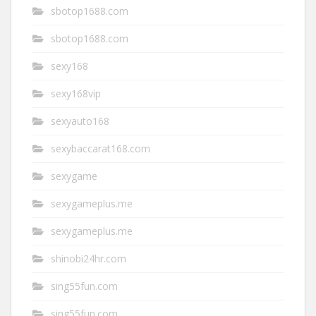
sbotop1688.com
sbotop1688.com
sexy168
sexy168vip
sexyauto168
sexybaccarat168.com
sexygame
sexygameplus.me
sexygameplus.me
shinobi24hr.com
sing55fun.com
sing55fun.com