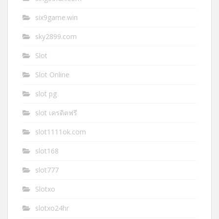
six9game.win
sky2899.com
Slot
Slot Online
slot pg
slot เครดิตฟรี
slot1111ok.com
slot168
slot777
Slotxo
slotxo24hr