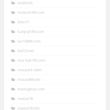
london45
london6789.com
lotto77
luckycat789.com
luis16888.com
lux555.net
mac1bet789.com
macau69 สมัคร
macau888.win
marinapluss.com
mario678
mario678.info