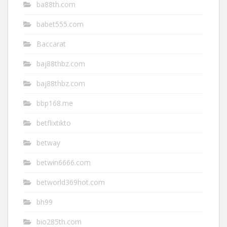
ba88th.com
babet555.com
Baccarat
baj88thbz.com
baj88thbz.com
bbp168.me
betflixtikto
betway
betwin6666.com
betworld369hot.com
bh99
bio285th.com