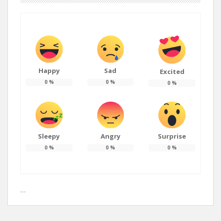
Happy
Sad
Excited
0
%
0
%
0
%
Sleepy
Angry
Surprise
0
%
0
%
0
%
…