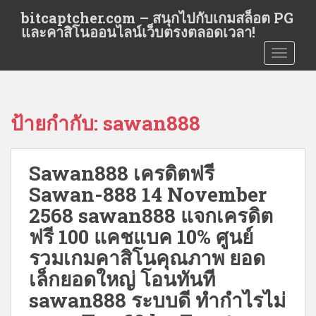
S
bitcaptcher.com – สนุกไปกับเกมสล็อต PG
k
และคาสิโนออนไลน์เว็บตรงตลอดเวลา!
i
TOGGLE
p
t
o
m
ป้ายกำกับ:
sawan888
a
i
n
Sawan888 เครดิตฟรี
c
o
Sawan-888 14 November
n
2568 sawan888 แจกเครดิต
t
ฟรี 100 แคชแบค 10% ศูนย์
e
n
รวมเกมคาสิโนคุณภาพ ยอด
t
เล็กยอดใหญ่ โอนทันที
sawan888 ระบบดี ทำกำไรไม่