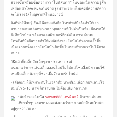
สว่างขึ้นพร้อมข้อความว่า “โบนัสแตก!” ในขณะนั้นความรู้สึก
เหมือนหัวใจจะหยุดเต้นชั่วครู่ เพราะว่าผมไม่เคยมีความคิดว่า
จะได้รางวัลใหญ่จากที่ไหนอย่างนี้
สิ่งที่ทำให้ผมรู้เรื่องได้แจ่มแจ้งคือ โทรศัพท์มือถือทำให้เรา
สามารถเล่นสล็อตทุกเวลา ทุกสถานที่ ไม่จำเป็นที่จะต้องรอให้
ถึงที่หน้าบ้าน หรือหาคอมพิวเตอร์อีกต่อไป การเล่นบน
โทรศัพท์มือถือช่วยทำให้ผมจับจังหวะโบนัสได้หลายครั้งขึ้น
เนื่องจากครั้งคราวโบนัสมักเกิดขึ้นในตอนที่พวกเราไม่ได้คาด
หมาย
วิธีแล้วก็เคล็ดลับเล็กๆจากประสบการณ์
แน่นอนว่าการเล่นสล็อตออนไลน์ไม่ใช่แค่โชคสิ่งเดียว ผมใช้
เทคนิคเล็กๆน้อยๆที่ช่วยเพิ่มจังหวะรับโบนัส
• เลือกเกมให้เหมาะกับในเวลาที่มี บางทีผมเลือกเกมที่เล่นเร็ว
หมุนไว 5-10 นาที ก็ทราบผล ไม่ต้องเสียเวลานาน
• จับจังหวะโบนัส
sawan888 เครดิตฟรี
ถ้าหากเล่นเกม
เดียวซ้ำๆบ่อยมาก ผมจะสังเกตว่าบางเกมมักมีรอบโบนัส
อยู่ทุกๆ20-30 ตา