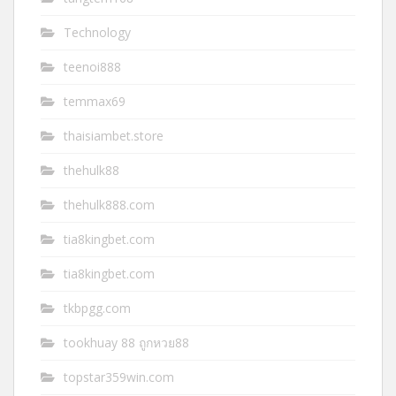
Technology
teenoi888
temmax69
thaisiambet.store
thehulk88
thehulk888.com
tia8kingbet.com
tia8kingbet.com
tkbpgg.com
tookhuay 88 ถูกหวย88
topstar359win.com