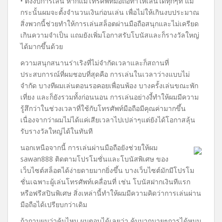
• ตั้งงบการเล่น หากแม้โทรศัพท์มือถือทำให้เล่นได้ทุกๆที่ แม้
กระนั้นผมจะตั้งจำนวนเงินก่อนเล่น เพื่อไม่ให้เกินงบประมาณ
สิ่งพวกนี้ช่วยทำให้การเล่นสล็อตผ่านมือถือสนุกและไม่เครียด
เกินความจำเป็น แถมยังเพิ่มโอกาสรับโบนัสและก็รางวัลใหญ่
ได้มากขึ้นด้วย
ความสนุกสนานร่าเริงที่ไม่จำกัดเวลาและก็สถานที่
ประสบการณ์ที่ผมชอบที่สุดคือ การเล่นในเวลาว่างแบบไม่
จำกัด บางทีผมเล่นตอนรอคอยเพื่อนพ้อง บางครั้งเล่นขณะพัก
เที่ยง และก็ยังรวมทั้งก่อนนอน การเล่นอย่างงี้ทำให้ผมมีความ
รู้สึกว่าในช่วงเวลาที่ใช้กับโทรศัพท์มือถือมีคุณค่ามากขึ้น
เนื่องจากว่าผมไม่ได้แค่เสียเวลาไปเปล่าๆแต่ยังได้โอกาสลุ้น
รับรางวัลใหญ่ได้ในทันที
นอกเหนือจากนี้ การเล่นผ่านมือถือยังช่วยให้ผม
sawan888 ติดตามโปรโมชั่นและโบนัสพิเศษ ของ
เว็บไซต์สล็อตได้ง่ายดายมากยิ่งขึ้น บางเว็บไซต์มักมีโปรโม
ชั่นเฉพาะผู้เล่นโทรศัพท์เคลื่อนที่ เช่น โบนัสฝากเงินทีแรก
หรือฟรีสปินพิเศษ สิ่งเหล่านี้ทำให้ผมมีความคิดว่าการเล่นผ่าน
มือถือได้เปรียบกว่าเดิม
ถ้าถามผมว่าคุ้มไหม ผมตอบได้เลยว่า คุ้มมากมายๆการได้หมุน