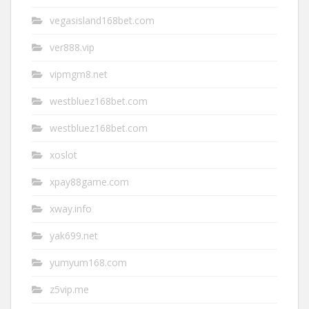
vegasisland168bet.com
ver888.vip
vipmgm8.net
westbluez168bet.com
westbluez168bet.com
xoslot
xpay88game.com
xway.info
yak699.net
yumyum168.com
z5vip.me