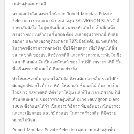
เหล้าองุ่นคุณภาพดี
หากคุณกำลังมองหา ไวน์ จาก Robert Mondavi Private
Selection เราขอแนะนำ เหล้าองุ่น SAUVIGNON BLANC ที่
ราคาสัมผัสได้ ไม่สูงเกินเอื้อม จนกระทั่งเกินไป เป็นอีกหนึ่ง
ภาพจำ ของ เหล้าองุ่นชั้นยอด ต้อง เหล้าองุ่นจำพวกนี้ ที่ผลิต
ออกมา และก็ส่งออกสู่ท้องตลาด ให้ถึงมือนักดื่ม อย่างแท้จริง
ในราคาซึ่งสามารถตกลงใจ ซื้อได้ง่ายสุดๆ เพื่อให้คุณได้ลิ้ม
รส รสชาติ ของประสิทธิภาพที่ดี และสร้างความประทับใจ ซึ่ง
รสชาติ สัมผัส อันเป็นเอกลักษณ์ ของ ไวน์ที่ดี เพราะว่าที่นี่ ขึ้น
ชื่อเรื่องของกลิ่นผลไม้ ที่หอมอย่างยิ่ง
ทำให้คนชอบดื่ม ทุกคนได้สัมผัส ถึงรสติดปลายลิ้น รวมไปถึง
ติดจมูก ที่ชอบใจทั้ง รส ที่ทำให้หอมสดชื่น ผลไม้ ดื่มง่าย เป็น
ไวน์ขาว รสชาติที่ดี ที่ตีราคาให้คุ้ม แล้วก็ในเวลาเดียวกัน ก็มี
ส่วนผสมผสาน ของจำพวกองุ่นชั้นดี อย่าง Sauvignon Blanc
100% ซึ่งก็แปลได้ว่า เป็นกรรมวิธีการ ที่บ่มอันประณีตบรรจง
และละเอียดลออ และก็มีตัวแปร ในการสร้างกลิ่น ที่มีความ
หมายไม่น้อย
Robert Mondavi Private Selection คุณภาพเหล้าองุ่นชั้น