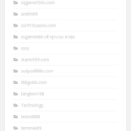
sqgame555s.com
sretthi99
ssc915casino.com
ssgame666 เข้าสู่ระบบ ล่าสุด
ssru
starrich99.com
sudyod888s.com
t88golds.com
tangtem168
Technology
teenoi888
temmax69