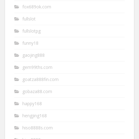
fox689ok.com
fullslot
fullslotpg
funny18
gaojing888
gem99ths.com
goatza888fin.com
gobaza88.com
happy168
hengjing168
hiso8888s.com