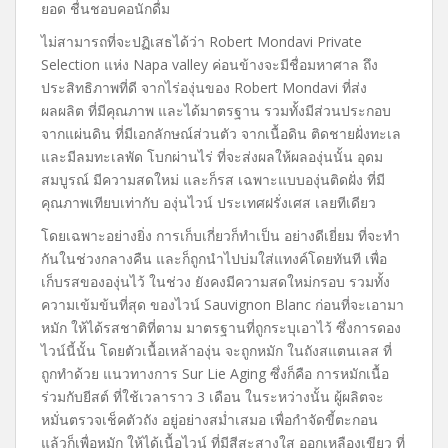
ยอด ชื่นชอบคอนักดื่ม
ไม่สามารถที่จะปฏิเสธได้ว่า Robert Mondavi Private
Selection แห่ง Napa valley ค่อนข้างจะมีชื่อมหาศาล ถึง
ประสิทธิภาพที่ดี จากไร่องุ่นของ Robert Mondavi ที่ส่ง
ผลผลิต ที่มีคุณภาพ และได้มาตรฐาน รวมทั้งมีส่วนประกอบ
จากแผ่นดิน ที่มีเอกลักษณ์ส่วนตัว จากเนื้อดิน ติดชายฝั่งทะเล
และมีลมทะเลพัด โบกผ่านไร่ ที่จะส่งผลให้ผลองุ่นนั้น อุดม
สมบูรณ์ มีความสดใหม่ และก็รส เฉพาะแบบองุ่นติดฝั่ง ที่มี
คุณภาพเทียบเท่ากับ องุ่นไวน์ ประเทศฝรั่งเศส เลยทีเดียว
โดยเฉพาะอย่างยิ่ง การเก็บเกี่ยวก็ทำเป็น อย่างดีเยี่ยม ที่จะทำ
กันในช่วงกลางคืน และก็ถูกนำไปบ่มใส่แทงค์โดยทันที เพื่อ
เก็บรสขององุ่นไว้ ในช่วง ยังคงมีความสดใหม่กรอบ รวมทั้ง
ความเข้มข้นที่สุด ของไวน์ Sauvignon Blanc ก่อนที่จะเอามา
หมัก ให้ได้รสชาติที่ตาม มาตรฐานที่ถูกระบุเอาไว้ ซึ่งการดอง
ไวน์นี้นั้น โดยตัวเนื้อเหล้าองุ่น จะถูกหมัก ในถังสแตนเลส ที่
ถูกทำด้วย แนวทางการ Sur Lie Aging ซึ่งก็คือ การหมักเนื้อ
ร่วมกับยีสต์ ที่ใช้เวลาราว 3 เดือน ในระหว่างนั้น ผู้ผลิตจะ
หมั่นตรวจเช็คตัวถัง อยู่อย่างสม่ำเสมอ เพื่อกำจัดขี้ตะกอน
แล้วก็เพื่อหมัก ให้ได้เนื้อไวน์ ที่มีสีสะสางใส ออกเหลืองเขียว ที่