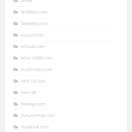
dr888
dr888bet.com
dr888bet.com
enjoy24.fun
erisauto.site
etbet16888.com
eu369clubs.com
fafa 123 slot
faro168
finnivips.com
fortune99vip.com
fox689ok.com