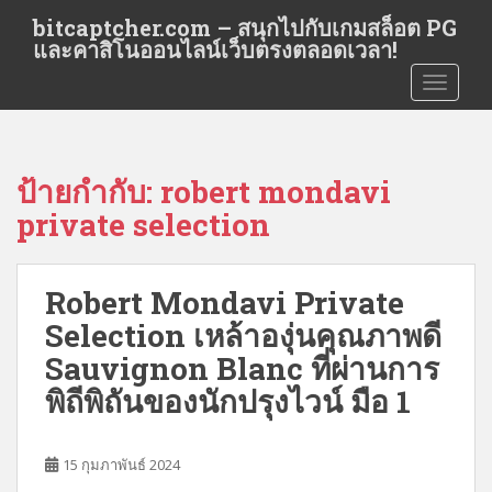
S
bitcaptcher.com – สนุกไปกับเกมสล็อต PG
k
และคาสิโนออนไลน์เว็บตรงตลอดเวลา!
i
TOGGLE
p
t
o
m
ป้ายกำกับ:
robert mondavi
a
i
private selection
n
c
o
Robert Mondavi Private
n
Selection เหล้าองุ่นคุณภาพดี
t
Sauvignon Blanc ที่ผ่านการ
e
n
พิถีพิถันของนักปรุงไวน์ มือ 1
t
15 กุมภาพันธ์ 2024