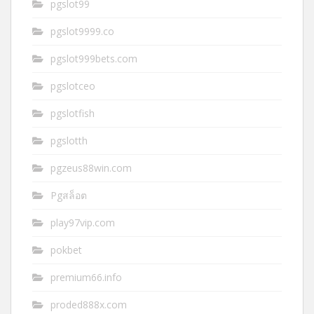
pgslot99
pgslot9999.co
pgslot999bets.com
pgslotceo
pgslotfish
pgslotth
pgzeus88win.com
Pgสล็อต
play97vip.com
pokbet
premium66.info
proded888x.com