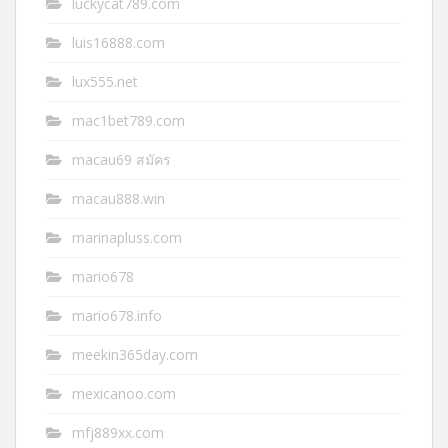
luckycat789.com
luis16888.com
lux555.net
mac1bet789.com
macau69 สมัคร
macau888.win
marinapluss.com
mario678
mario678.info
meekin365day.com
mexicanoo.com
mfj889xx.com