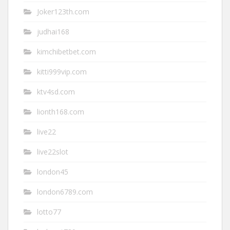
Joker123th.com
judhai168
kimchibetbet.com
kitti999vip.com
ktv4sd.com
lionth168.com
live22
live22slot
london45
london6789.com
lotto77