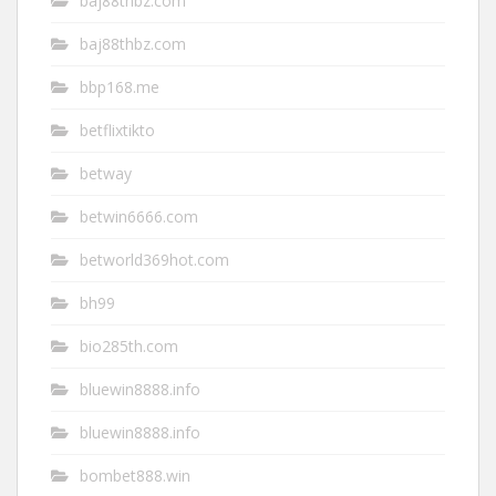
baj88thbz.com
baj88thbz.com
bbp168.me
betflixtikto
betway
betwin6666.com
betworld369hot.com
bh99
bio285th.com
bluewin8888.info
bluewin8888.info
bombet888.win