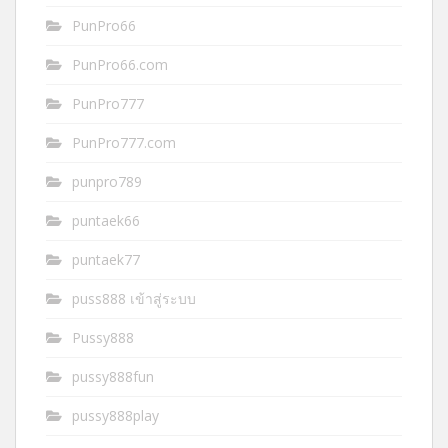
PunPro66
PunPro66.com
PunPro777
PunPro777.com
punpro789
puntaek66
puntaek77
puss888 เข้าสู่ระบบ
Pussy888
pussy888fun
pussy888play