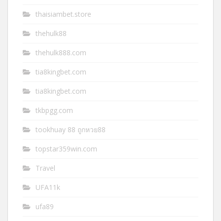
thaisiambet.store
thehulk88
thehulk888.com
tia8kingbet.com
tia8kingbet.com
tkbpgg.com
tookhuay 88 ถูกหวย88
topstar359win.com
Travel
UFA11k
ufa89