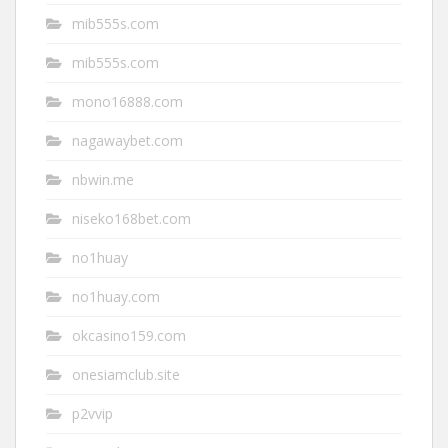
mib555s.com
mib555s.com
mono16888.com
nagawaybet.com
nbwin.me
niseko168bet.com
no1huay
no1huay.com
okcasino159.com
onesiamclub.site
p2vvip