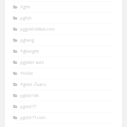
Pg99
pgfish
pggold168bet.com
pgheng
Pgheng99
pgjoker auto
PGSlot
Pgslot เว็บตรง
pgslot168
pgslot77
pgslot77.com