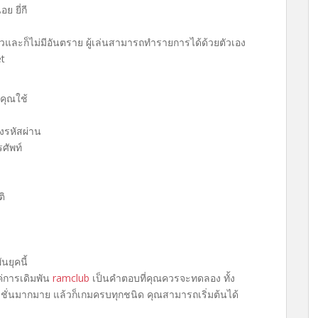
 ยี่กี
วและก็ไม่มีอันตราย ผู้เล่นสามารถทำรายการได้ด้วยตัวเอง
et
่คุณใช้
้งรหัสผ่าน
ศัพท์
ติ
นยุคนี้
่การเดิมพัน
ramclub
เป็นคำตอบที่คุณควรจะทดลอง ทั้ง
โมชั่นมากมาย แล้วก็เกมครบทุกชนิด คุณสามารถเริ่มต้นได้