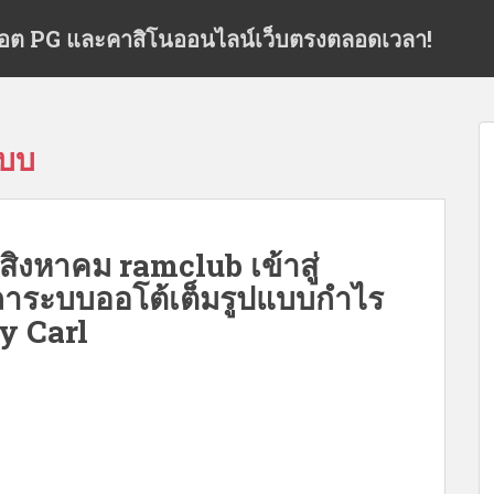
็อต PG และคาสิโนออนไลน์เว็บตรงตลอดเวลา!
ะบบ
สิงหาคม ramclub เข้าสู่
วลาระบบออโต้เต็มรูปแบบกำไร
by Carl