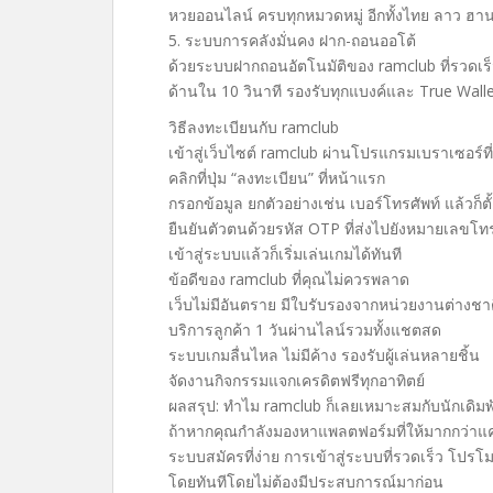
หวยออนไลน์ ครบทุกหมวดหมู่ อีกทั้งไทย ลาว ฮานอย
5. ระบบการคลังมั่นคง ฝาก-ถอนออโต้
ด้วยระบบฝากถอนอัตโนมัติของ ramclub ที่รวดเร็
ด้านใน 10 วินาที รองรับทุกแบงค์และ True Wall
วิธีลงทะเบียนกับ ramclub
เข้าสู่เว็บไซต์ ramclub ผ่านโปรแกรมเบราเซอร์ที
คลิกที่ปุ่ม “ลงทะเบียน” ที่หน้าแรก
กรอกข้อมูล ยกตัวอย่างเช่น เบอร์โทรศัพท์ แล้วก็ตั
ยืนยันตัวตนด้วยรหัส OTP ที่ส่งไปยังหมายเลขโทร
เข้าสู่ระบบแล้วก็เริ่มเล่นเกมได้ทันที
ข้อดีของ ramclub ที่คุณไม่ควรพลาด
เว็บไม่มีอันตราย มีใบรับรองจากหน่วยงานต่างชา
บริการลูกค้า 1 วันผ่านไลน์รวมทั้งแชตสด
ระบบเกมลื่นไหล ไม่มีค้าง รองรับผู้เล่นหลายชิ้น
จัดงานกิจกรรมแจกเครดิตฟรีทุกอาทิตย์
ผลสรุป: ทำไม ramclub ก็เลยเหมาะสมกับนักเดิมพั
ถ้าหากคุณกำลังมองหาแพลตฟอร์มที่ให้มากกว่าแค
ระบบสมัครที่ง่าย การเข้าสู่ระบบที่รวดเร็ว โปร
โดยทันทีโดยไม่ต้องมีประสบการณ์มาก่อน