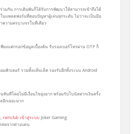
ไว้ร่วมกัน การเดิมพันก็ได้รับการพัฒนาให้สามารถเข้าถึงได้
นึ่งในแพลตฟอร์มที่ตอบปัญหาผู้เล่นทุกระดับ ไม่ว่าจะเป็นมือ
รถนาความครบวงจรในที่เดียว
่เพียงแต่กรอกข้อมูลเบื้องต้น รับรองเบอร์โทรผ่าน OTP ก็
 คอมพิวเตอร์ รวมทั้งแท็บเล็ต รองรับอีกทั้งระบบ Android
นทันทีโดยไม่มีเงื่อนไขยุ่งยาก พร้อมรับโบนัสฝากเงินครั้ง
ัลอีกเยอะมาก
t,
ramclub เข้าสู่ระบบ
Joker Gaming
ทอดสดจากต่างแดน