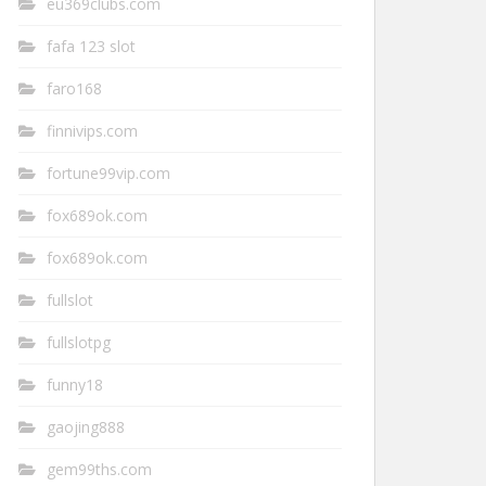
eu369clubs.com
fafa 123 slot
faro168
finnivips.com
fortune99vip.com
fox689ok.com
fox689ok.com
fullslot
fullslotpg
funny18
gaojing888
gem99ths.com