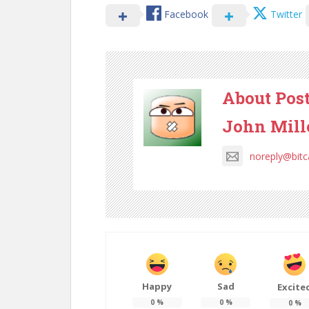
Facebook
Twitter
About Pos
John Mill
noreply@bitc
Happy
Sad
Excite
0
%
0
%
0
%