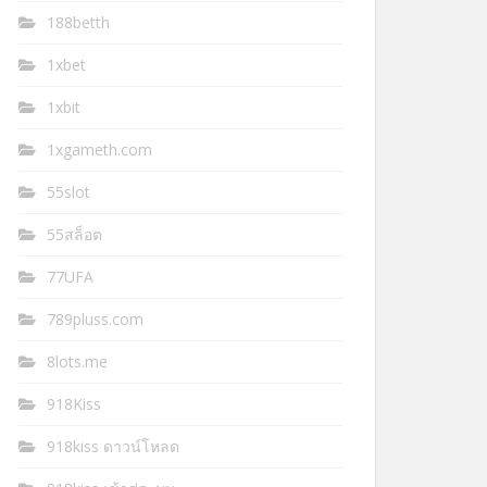
188betth
1xbet
1xbit
1xgameth.com
55slot
55สล็อต
77UFA
789pluss.com
8lots.me
918Kiss
918kiss ดาวน์โหลด