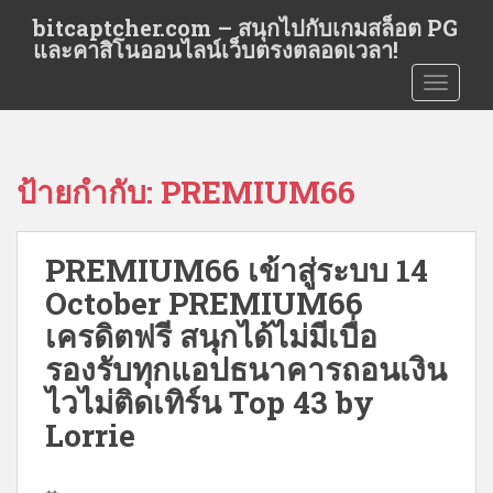
S
bitcaptcher.com – สนุกไปกับเกมสล็อต PG
k
และคาสิโนออนไลน์เว็บตรงตลอดเวลา!
i
TOGGLE
p
t
o
m
ป้ายกำกับ:
PREMIUM66
a
i
n
PREMIUM66 เข้าสู่ระบบ 14
c
o
October PREMIUM66
n
เครดิตฟรี สนุกได้ไม่มีเบื่อ
t
รองรับทุกแอปธนาคารถอนเงิน
e
n
ไวไม่ติดเทิร์น Top 43 by
t
Lorrie