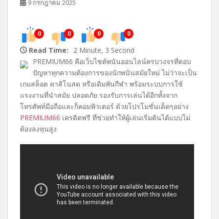
9 กรกฎาคม 2025
0
0
0
0
Read Time:
2 Minute, 3 Second
PREMIUM66 คือเว็บไซต์พนันออนไลน์ครบวงจรที่ตอบ
ปัญหาทุกความต้องการของนักพนันสมัยใหม่ ไม่ว่าจะเป็น
เกมสล็อต คาสิโนสด หรือเดิมพันกีฬา พร้อมระบบการใช้
แรงงานที่นำสมัย ปลอดภัย รองรับการเล่นได้อีกทั้งจาก
โทรศัพท์มือถือและก็คอมพิวเตอร์ ด้วยโปรโมชั่นเด็ดๆอย่าง
PREMIUM66
เครดิตฟรี ที่ช่วยทำให้ผู้เล่นเริ่มต้นได้แบบไม่
ต้องลงทุนสูง