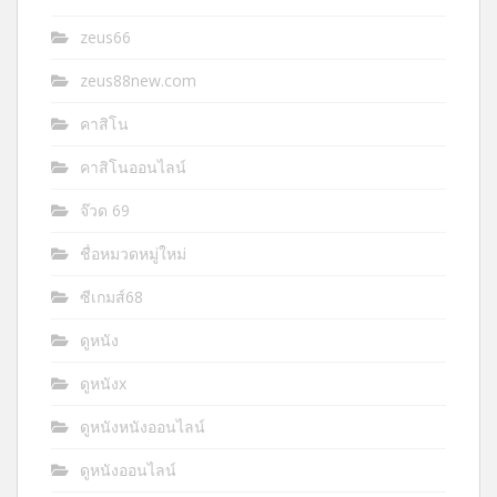
zeus66
zeus88new.com
คาสิโน
คาสิโนออนไลน์
จ๊วด 69
ชื่อหมวดหมู่ใหม่
ซีเกมส์68
ดูหนัง
ดูหนังx
ดูหนังหนังออนไลน์
ดูหนังออนไลน์