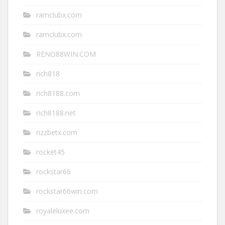
ramclubx.com
ramclubx.com
RENO88WIN.COM
rich818
rich8188.com
rich8188.net
rizzbetx.com
rocket45
rockstar66
rockstar66win.com
royaleluxee.com