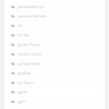
pananthai99.com
paramax1688.info
PG
PG Slot
pg slot เว็บตรง
PG Slot เว็บใหม่
pg SuperGame
pg สล็อต
pg เว็บตรง
pg168
pg77