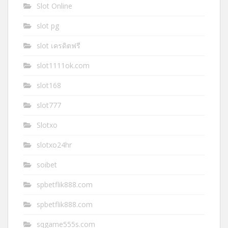
Slot Online
slot pg
slot เครดิตฟรี
slot1111ok.com
slot168
slot777
Slotxo
slotxo24hr
soibet
spbetflik888.com
spbetflik888.com
sqgame555s.com