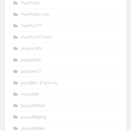
PunPro66
PunPro66.com
PunPro777
PunPro777.com
punpro789
puntaek66
puntaek77
puss888 เข้าสู่ระบบ
Pussy888
pussy888fun
pussy888play
pussy888win