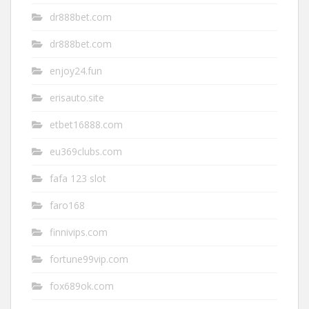
dr888bet.com
dr888bet.com
enjoy24.fun
erisauto.site
etbet16888.com
eu369clubs.com
fafa 123 slot
faro168
finnivips.com
fortune99vip.com
fox689ok.com