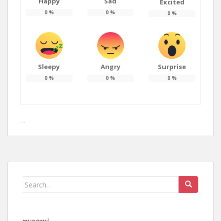
Happy
Sad
Excited
0
%
0
%
0
%
Sleepy
Angry
Surprise
0
%
0
%
0
%
…
Search
for: