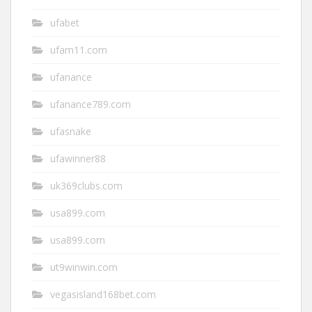
ufabet
ufam11.com
ufanance
ufanance789.com
ufasnake
ufawinner88
uk369clubs.com
usa899.com
usa899.com
ut9winwin.com
vegasisland168bet.com