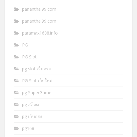
pananthai99.com
pananthai99.com
paramax1688.info
PG
PG Slot
pg slot เว็บตรง
PG Slot เว็บใหม่
pg SuperGame
pg สล็อต
pg เว็บตรง
pg168