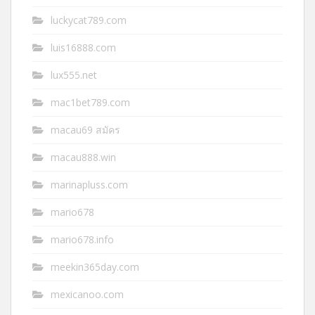
luckycat789.com
luis16888.com
lux555.net
mac1bet789.com
macau69 สมัคร
macau888.win
marinapluss.com
mario678
mario678.info
meekin365day.com
mexicanoo.com