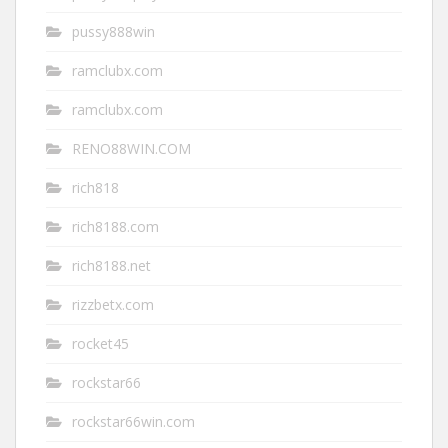
pussy888win
ramclubx.com
ramclubx.com
RENO88WIN.COM
rich818
rich8188.com
rich8188.net
rizzbetx.com
rocket45
rockstar66
rockstar66win.com