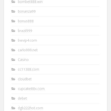
bombet888.win
bonanza99
bonus888
brazil999
bwvip4.com
carlo999.net
Casino
cc11388.com
cloudbet
cupcake88x.com
debet
dgb222hot.com