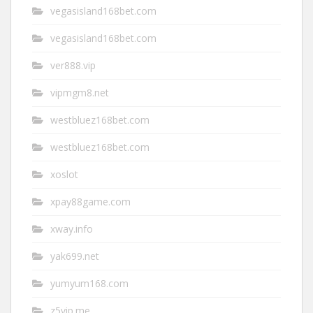
vegasisland168bet.com
vegasisland168bet.com
ver888.vip
vipmgm8.net
westbluez168bet.com
westbluez168bet.com
xoslot
xpay88game.com
xway.info
yak699.net
yumyum168.com
z5vip.me