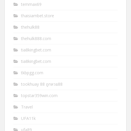
temmax69
thaisiambet.store
thehulk88
thehulk888.com
tia8kingbet.com
tia8kingbet.com
tkbpgg.com
tookhuay 88 ถูกหวย88
topstar359win.com
Travel
UFA11k
ufa89