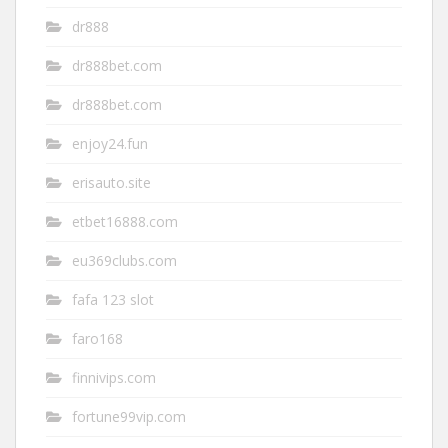
dr888
dr888bet.com
dr888bet.com
enjoy24.fun
erisauto.site
etbet16888.com
eu369clubs.com
fafa 123 slot
faro168
finnivips.com
fortune99vip.com