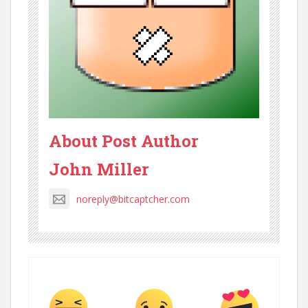
About Post Author
John Miller
noreply@bitcaptcher.com