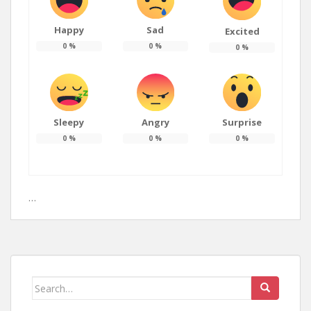
Happy
Sad
Excited
0
%
0
%
0
%
Sleepy
Angry
Surprise
0
%
0
%
0
%
…
Search
for: