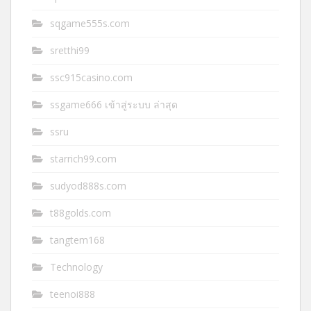
sqgame555s.com
sretthi99
ssc915casino.com
ssgame666 เข้าสู่ระบบ ล่าสุด
ssru
starrich99.com
sudyod888s.com
t88golds.com
tangtem168
Technology
teenoi888