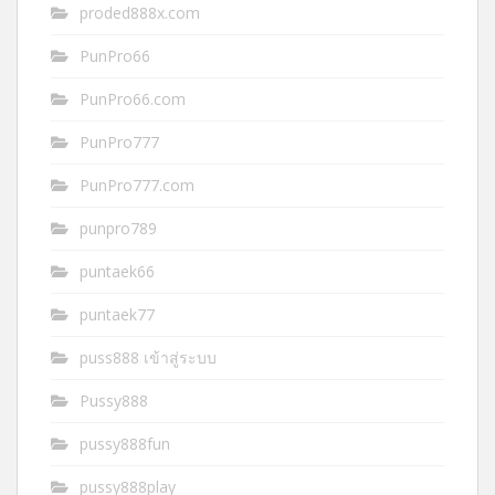
proded888x.com
PunPro66
PunPro66.com
PunPro777
PunPro777.com
punpro789
puntaek66
puntaek77
puss888 เข้าสู่ระบบ
Pussy888
pussy888fun
pussy888play