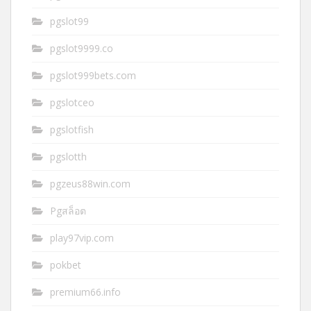
pgslot99
pgslot9999.co
pgslot999bets.com
pgslotceo
pgslotfish
pgslotth
pgzeus88win.com
Pgสล็อต
play97vip.com
pokbet
premium66.info