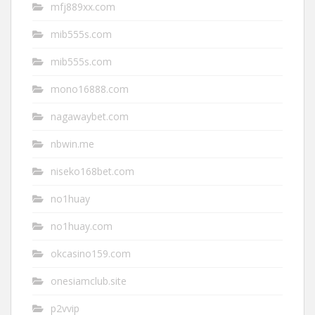
mfj889xx.com
mib555s.com
mib555s.com
mono16888.com
nagawaybet.com
nbwin.me
niseko168bet.com
no1huay
no1huay.com
okcasino159.com
onesiamclub.site
p2vvip